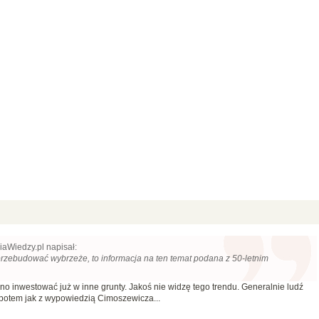
iaWiedzy.pl napisał:
 przebudować wybrzeże, to informacja na ten temat podana z 50-letnim
 inwestować już w inne grunty. Jakoś nie widzę tego trendu. Generalnie ludź
e potem jak z wypowiedzią Cimoszewicza...