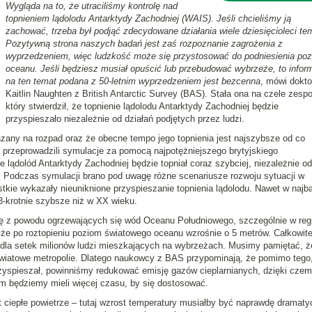
Wygląda na to, że utraciliśmy kontrolę nad
topnieniem lądolodu Antarktydy Zachodniej (WAIS). Jeśli chcieliśmy ją
zachować, trzeba był podjąć zdecydowane działania wiele dziesięcioleci te
Pozytywną strona naszych badań jest zaś rozpoznanie zagrożenia z
wyprzedzeniem, więc ludzkość może się przystosować do podniesienia po
oceanu. Jeśli będziesz musiał opuścić lub przebudować wybrzeże, to infor
na ten temat podana z 50-letnim wyprzedzeniem jest bezcenna
, mówi dokto
Kaitlin Naughten z British Antarctic Survey (BAS). Stała ona na czele zespo
który stwierdził, że topnienie lądolodu Antarktydy Zachodniej będzie
przyspieszało niezależnie od działań podjętych przez ludzi.
kazany na rozpad oraz że obecne tempo jego topnienia jest najszybsze od co
 przeprowadzili symulacje za pomocą najpotężniejszego brytyjskiego
e lądolód Antarktydy Zachodniej będzie topniał coraz szybciej, niezależnie od
e. Podczas symulacji brano pod uwagę różne scenariusze rozwoju sytuacji w
tkie wykazały nieuniknione przyspieszanie topnienia lądolodu. Nawet w najba
-krotnie szybsze niż w XX wieku.
się z powodu ogrzewających się wód Oceanu Południowego, szczególnie w reg
że po roztopieniu poziom światowego oceanu wzrośnie o 5 metrów. Całkowit
fą dla setek milionów ludzi mieszkających na wybrzeżach. Musimy pamiętać, ż
wiatowe metropolie. Dlatego naukowcy z BAS przypominają, że pomimo tego,
rzyspieszał, powinniśmy redukować emisję gazów cieplarnianych, dzięki cze
tem będziemy mieli więcej czasu, by się dostosować.
t ciepłe powietrze – tutaj wzrost temperatury musiałby być naprawdę dramat