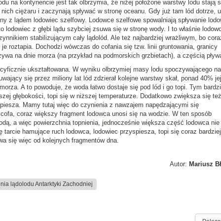
du na kontynencie jest tak olbrzymia, że niżej położone warstwy lodu stają s
ich ciężaru i zaczynają spływać w stronę oceanu. Gdy już tam lód dotrze, u
any z lądem lodowiec szelfowy. Lodowce szelfowe spowalniają spływanie lod
to lodowiec z głębi lądu szybciej zsuwa się w stronę wody. I to właśnie lodow
nnikiem stabilizującym cały lądolód. Ale też najbardziej wrażliwym, bo cora
je roztapia. Dochodzi wówczas do cofania się tzw. linii gruntowania, granicy
ywa na dnie morza (na przykład na podmorskich grzbietach), a częścią pływ
pecyficznie ukształtowana. W wyniku olbrzymiej masy lodu spoczywającego na
uwający się przez miliony lat lód zdzierał kolejne warstwy skał, ponad 40% je
morza. A to powoduje, że woda łatwo dostaje się pod lód i go topi. Tym bardzi
zej głębokości, topi się w niższej temperaturze. Dodatkowo zwiększa się te
spiesza. Mamy tutaj więc do czynienia z nawzajem napędzającymi się
 cofa, coraz większy fragment lodowca unosi się na wodzie. W ten sposób
odą, a więc powierzchnia topnienia, jednocześnie większa część lodowca ni
tarcie hamujące ruch lodowca, lodowiec przyspiesza, topi się coraz bardziej,
rywa się więc od kolejnych fragmentów dna.
Autor:
Mariusz B
nia lądolodu Antarktyki Zachodniej