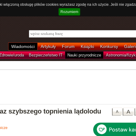
ki włączoną obsługę plików cookies wyrażasz zgodę na ich użycie. Jeśli nie zgadz
Rozumiem
Wiadomości
Artykuły
Forum
Książki
Konkursy
Galeri
Zdrowie/uroda
Bezpieczeństwo IT
Nauki przyrodnicze
Astronomia/fizyk
az szybszego topnienia lądolodu
A
A
nicze