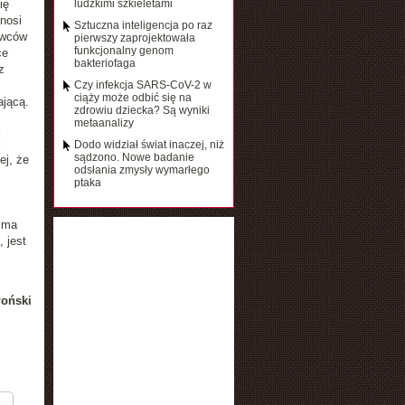
ię
ludzkimi szkieletami
nosi
Sztuczna inteligencja po raz
owców
pierwszy zaprojektowała
funkcjonalny genom
ce
bakteriofaga
z
Czy infekcja SARS-CoV-2 w
ciąży może odbić się na
ającą.
zdrowiu dziecka? Są wyniki
metaanalizy
j
Dodo widział świat inaczej, niż
sądzono. Nowe badanie
ej, że
odsłania zmysły wymarłego
ż
ptaka
e ma
 jest
łoński