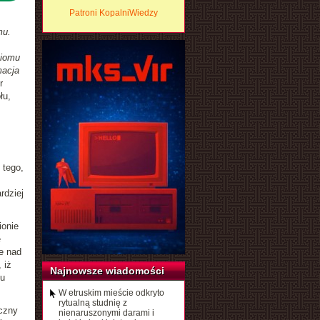
Patroni KopalniWiedzy
mu.
ziomu
macja
r
łu,
 tego,
rdziej
ionie
e
e nad
 iż
Najnowsze wiadomości
mu
W etruskim mieście odkryto
rytualną studnię z
yczny
nienaruszonymi darami i