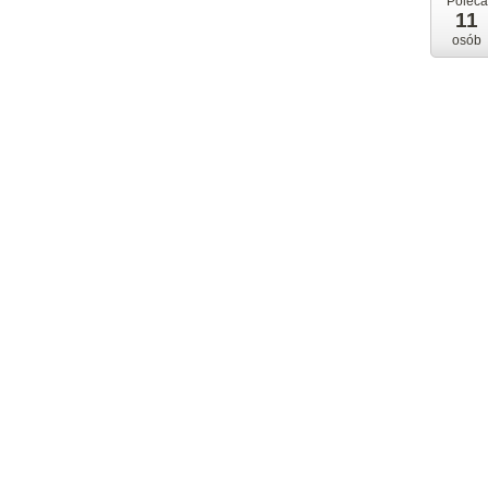
Poleca
11
osób