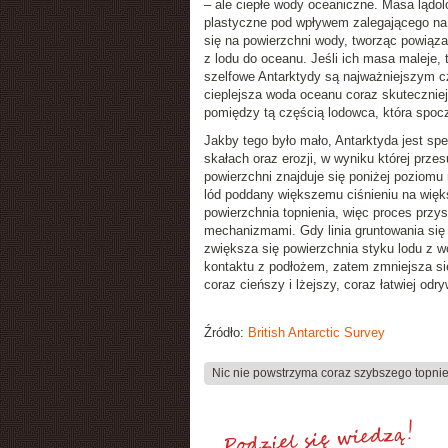
– ale ciepłe wody oceaniczne. Masa lądolo
plastyczne pod wpływem zalegającego na n
się na powierzchni wody, tworząc powiąz
z lodu do oceanu. Jeśli ich masa maleje, 
szelfowe Antarktydy są najważniejszym czy
cieplejsza woda oceanu coraz skuteczniej 
pomiędzy tą częścią lodowca, która spocz
Jakby tego było mało, Antarktyda jest s
skałach oraz erozji, w wyniku której przes
powierzchni znajduje się poniżej poziomu 
lód poddany większemu ciśnieniu na więks
powierzchnia topnienia, więc proces przy
mechanizmami. Gdy linia gruntowania się
zwiększa się powierzchnia styku lodu z w
kontaktu z podłożem, zatem zmniejsza się 
coraz cieńszy i lżejszy, coraz łatwiej od
Źródło:
British Antarctic Survey
Nic nie powstrzyma coraz szybszego topnie