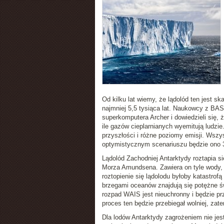
Od kilku lat wiemy, że lądolód ten jest s
najmniej 5,5 tysiąca lat. Naukowcy z BAS
superkomputera Archer i dowiedzieli się, ż
ile gazów cieplarnianych wyemitują ludzi
przyszłości i różne poziomy emisji. Wszys
optymistycznym scenariuszu będzie ono 3
Lądolód Zachodniej Antarktydy roztapia 
Morza Amundsena. Zawiera on tyle wody, 
roztopienie się lądolodu byłoby katastro
brzegami oceanów znajdują się potężne ś
rozpad WAIS jest nieuchronny i będzie p
proces ten będzie przebiegał wolniej, za
Dla lodów Antarktydy zagrożeniem nie jes