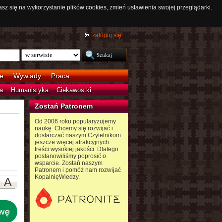
asz się na wykorzystanie plików cookies, zmień ustawienia swojej przeglądarki.
zaloguj się
e
Wywiady
Praca
a
Humanistyka
Ciekawostki
Zostań Patronem
Od 2006 roku popularyzujemy
naukę. Chcemy się rozwijać i
dostarczać naszym Czytelnikom
jeszcze więcej atrakcyjnych
treści wysokiej jakości. Dlatego
postanowiliśmy poprosić o
wsparcie. Zostań naszym
Patronem i pomóż nam rozwijać
KopalnięWiedzy.
A