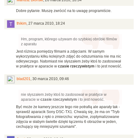
Mariusz Błoński
,
26 marca 2010, 18:34
Dobre pytanie. Muszę zwrócić na to uwagę programiście.
thikim
,
27 marca 2010, 18:24
Hm, program, którego używam do szybkiej obróbki filmów
z aparatu
Jest różnica pomiędzy filmami a zdjęciami. W samym
wykorzystaniu kilku kolejnych zdjęć do odszumiania nie ma nic
odkrywczego. Natomiast nie słyszałem żeby ktoś to zastosował
w praktyce w aparacie w
czasie rzeczywistym
i to jest nowość.
blad201
,
30 marca 2010, 09:46
nie słyszałem żeby ktoś to zastosował w praktyce w
aparacie w
czasie rzeczywistym
i to jest nowość.
Być może że kamery jeszcze tego nie potrafią ale aparaty tak -
sprawdź aparacik Sony DSC-TX1. Chwalą się, że ma on "Tryb
fotografowania z ręki o zmierzchu: wyraźne, zoptymalizowane
zdjęcia w słabym świetle dzięki łączeniu 6 obrazów w jeden,
cechujący się mniejszymi szumami".