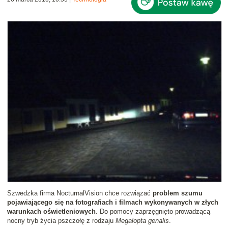
Szwedzka firma NocturnalVision chce rozwiązać
problem szumu
pojawiającego się na fotografiach i filmach wykonywanych w złych
warunkach oświetleniowych
. Do pomocy zaprzęgnięto prowadzącą
nocny tryb życia pszczołę z rodzaju
Megalopta genalis
.