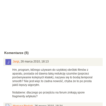
Komentarze (5)
Jurgi
,
26 marca 2010, 18:13
Hm, program, którego używam do szybkiej obróbki filmów z
aparatu, posiada od dawna taką redukcję szumów (poprzez
porównywanie kolejnych klatek), nazywa się to bodaj temporal
smooth? Nie jest więc to żadna nowość, chyba że to po prostu
jakiś lepszy algorytm.
Notabene: dlaczego po przejściu na forum znikają spore
fragmenty artykułu?