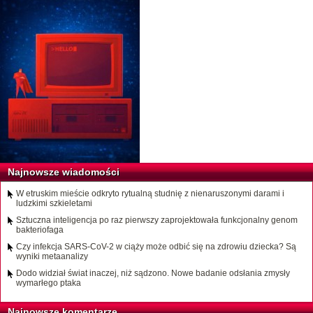
Najnowsze wiadomości
W etruskim mieście odkryto rytualną studnię z nienaruszonymi darami i
ludzkimi szkieletami
Sztuczna inteligencja po raz pierwszy zaprojektowała funkcjonalny genom
bakteriofaga
Czy infekcja SARS-CoV-2 w ciąży może odbić się na zdrowiu dziecka? Są
wyniki metaanalizy
Dodo widział świat inaczej, niż sądzono. Nowe badanie odsłania zmysły
wymarłego ptaka
Najnowsze komentarze