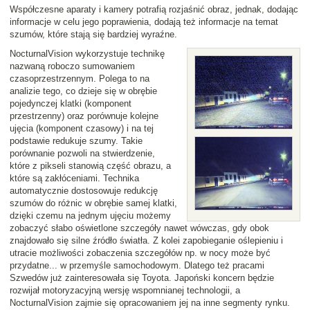
Współczesne aparaty i kamery potrafią rozjaśnić obraz, jednak, dodając
informacje w celu jego poprawienia, dodają też informacje na temat
szumów, które stają się bardziej wyraźne.
NocturnalVision wykorzystuje technikę
nazwaną roboczo sumowaniem
czasoprzestrzennym. Polega to na
analizie tego, co dzieje się w obrębie
pojedynczej klatki (komponent
przestrzenny) oraz porównuje kolejne
ujęcia (komponent czasowy) i na tej
podstawie redukuje szumy. Takie
porównanie pozwoli na stwierdzenie,
które z pikseli stanowią część obrazu, a
które są zakłóceniami. Technika
automatycznie dostosowuje redukcję
szumów do różnic w obrębie samej klatki,
dzięki czemu na jednym ujęciu możemy
zobaczyć słabo oświetlone szczegóły nawet wówczas, gdy obok
znajdowało się silne źródło światła. Z kolei zapobieganie oślepieniu i
utracie możliwości zobaczenia szczegółów np. w nocy może być
przydatne... w przemyśle samochodowym. Dlatego też pracami
Szwedów już zainteresowała się Toyota. Japoński koncern będzie
rozwijał motoryzacyjną wersję wspomnianej technologii, a
NocturnalVision zajmie się opracowaniem jej na inne segmenty rynku.