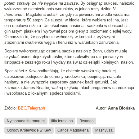
potem sprawę, że nie wyginie na zawsze
. By osiągnąć sukces, należało
wykorzystać niemiecki opis warunków, w jakich rosły dzikie
N.
thermarum
. Magdalena ustalił, że gdy na powierzchni źródła woda ma
temperaturę 50 stopni Celsjusza, w błocie, które wybiera roślina, jest
ona o połowę niższa. Umieścił więc nasiona i sadzonki w donicach z
gliniastym piaskiem i wyrównał poziom gleby z poziomem ciepłej wody.
Oznaczało to, że grzybienie wchodziły w kontakt z wyższymi
stężeniami dwutlenku węgla i tlenu niż w warunkach zanurzenia.
Dopiero wykorzystując ostatnią paczkę nasion z Bonn, udało mu się
uzyskać osiem dojrzałych roślin, które zakwitły po raz pierwszy w
listopadzie zeszłego roku i wydały na świat dziesiątki kolejnych nasion.
Specjaliści z Kew podkreślają, że obecnie wdraża się bardziej
całościowe podejście do ochrony środowiska, obejmując nią całe
habitaty, a nie wyłącznie zagrożony gatunek bądź gatunki. Jak
zaznacza James Beattie, ważną częścią takich programów są edukacja
i współpraca z lokalnymi społecznościami.
Źródło:
BBC/Telegraph
Autor:
Anna Błońska
Nymphaea thermarum
lilia termalna
Rwanda
Ogrody Królewskie w Kew
Carlos Magdalena
Mashyuza