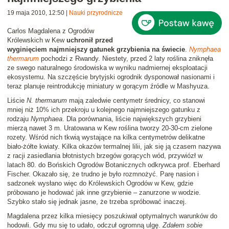
19 maja 2010, 12:50
|
Nauki przyrodnicze
Carlos Magdalena z Ogrodów
Królewskich w Kew
uchronił przed
wyginięciem najmniejszy gatunek grzybienia na świecie
.
Nymphaea
thermarum
pochodzi z Rwandy. Niestety, przed 2 laty roślina zniknęła
ze swego naturalnego środowiska w wyniku nadmiernej eksploatacji
ekosystemu. Na szczęście brytyjski ogrodnik dysponował nasionami i
teraz planuje reintrodukcję miniatury w gorącym źródle w Mashyuza.
Liście
N. thermarum
mają zaledwie centymetr średnicy, co stanowi
mniej niż 10% ich przekroju u kolejnego najmniejszego gatunku z
rodzaju
Nymphaea
. Dla porównania, liście największych grzybieni
mierzą nawet 3 m. Uratowana w Kew roślina tworzy 20-30-cm zielone
rozety. Wśród nich tkwią wystające na kilka centymetrów delikatne
biało-żółte kwiaty. Kilka okazów termalnej lilii, jak się ją czasem nazywa
z racji zasiedlania błotnistych brzegów gorących wód, przywiózł w
latach 80. do Bońskich Ogrodów Botanicznych odkrywca prof. Eberhard
Fischer. Okazało się, że trudno je było rozmnożyć. Parę nasion i
sadzonek wysłano więc do Królewskich Ogrodów w Kew, gdzie
próbowano je hodować jak inne grzybienie – zanurzone w wodzie.
Szybko stało się jednak jasne, że trzeba spróbować inaczej.
Magdalena przez kilka miesięcy poszukiwał optymalnych warunków do
hodowli. Gdy mu się to udało, odczuł ogromną ulgę.
Zdałem sobie