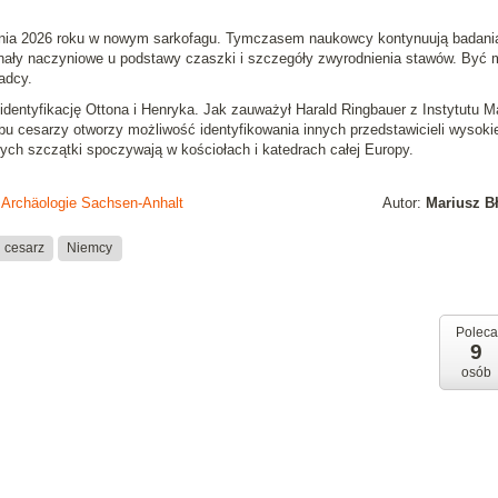
śnia 2026 roku w nowym sarkofagu. Tymczasem naukowcy kontynuują badani
anały naczyniowe u podstawy czaszki i szczegóły zwyrodnienia stawów. Być
adcy.
dentyfikację Ottona i Henryka. Jak zauważył Harald Ringbauer z Instytutu 
obu cesarzy otworzy możliwość identyfikowania innych przedstawicieli wysokie
rych szczątki spoczywają w kościołach i katedrach całej Europy.
 Archäologie Sachsen-Anhalt
Autor:
Mariusz B
cesarz
Niemcy
Poleca
9
osób