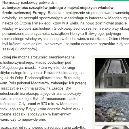
Niemieccy naukowcy potwierdzili
autentyczność szczątków jednego z najważniejszych władców
średniowiecznej Europy
. Badania z praktycznie stuprocentową pewnością
dowiodły, że szczątki spoczywające w sarkofagu w katedrze w Magdeburgu
należą do Ottona I Wielkiego, który w X wieku na nowo zdefiniował pojęcie
władzy w Europie Zachodniej i Środkowej. Jednocześnie, niejako przy okazj
potwierdzono autentyczność szczątków Henryka II Świętego, jedynego
niemieckiego władcy wyniesionego w średniowieczu na ołtarze. Otton i Hen
byli królami niemieckimi, pierwszym i ostatnim cesarzem rzymskim z dynast
saskiej (Ludolfingów).
z której nie można zrozumieć średniowiecznej
zachodniorzymskiego, kładąc podwaliny pod
 Magdeburga, miasta, które wyniósł do rangi
olitykę całego kontynentu. Prowadził ekspansję na
nę aż do Odry. Podporządkował sobie Burgundię,
owym Polu pokonał Madziarów, załamując ich potęgę
 niszczycielskich najazdów na Europę. Był
doskonalił biurokrację, a jego działania położyły
ństwa niemieckiego. Był też mecenasem nauki i
ottońskiego. Gdy umarł w 973 roku w Memleben,
bok jego żony Edyty, która odeszła ćwierć wieku
doczesne szczątki spoczywały w kamiennym
ewien, czy to naprawdę one.
rozaicznie, od rutynowego przeglądu stanu zabytku.