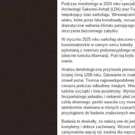
Podczas monitoringu w 2024 roku specjal
Archeologii Saksonii-Anhalt (LDA) oraz Fun
niepokojący stan sarkofagu. Winowajcam
wieku, które przez lata korodowały, rozsa
dramatyczne wahania klimatu panującego 
niszczenia bezcennego zabytku.
W styczniu 2025 roku sarkofag otoczono 
konserwatorskie w samym sercu katedry.
wykonaną z marmuru prokonezyjskiego w
(obecnie turecka Marmara). Pod nią kryła
stanie.
Analiza dendrologiczna przyniosła pierw
ściętej zimą 1208 roku. Datowanie to znak
strawił pożar. Trumna najprawdopodobniej
cesarza podczas odbudowy świątyni. Wewn
ludzkie szczątki i inne przedmioty. Wyróż
hiszpańskiego jedwabiu i niebieski pled z
szkła okiennego, pestki owoców czy monet
wielokrotnie otwierana w różnych czasach
przystąpiono do badania znalezionych we
Badania te dowiodły, że należą one do jedn
kompletny i dobrze zachowany. Wzrost zma
centymetrów więcej niż średnia dla męż