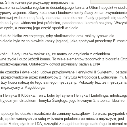
na. Silnie rozwinięte przyczepy mięśniowe na
znie na człowieka regularnie dosiadającego konia, a Otton I spędził w siodl
yprawy wojenne. Stawy kolanowe i biodrowe nosiły ślady zmian zwyrodnieni
mieniowej widoczne są ślady złamania, czaszka nosi ślady gojących się urazó
ch za życia, widoczna jest próchnica, paradontoza i kamień nazębny. Wszyst
we życie, a znaczną jego część spędził w siodle.
dł dużo białka zwierzęcego, ryby słodkowodne oraz rośliny typowe dla
diecie było za to niewiele kaszy jaglanej, jaką spożywał przeciętny Europej
 kości i ślady urazów wskazują, że mamy do czynienia z członkiem
tywne życie i dużo jeździł konno. To wiele elementów zgodnych z biografią Ott
 rozstrzygającymi. Ostateczny dowód przyniosły badania DNA.
ię czaszka i dwie kości udowe przypisywane Henrykowi II Świętemu, ostatn
a przeprowadzone przez naukowców z Instytutu Antropologii Ewolucyjnej im.
 trzy kości należą do tego samego mężczyzny. Pokazały też, że mężczyzna
zu mężczyzny z Magdeburga.
i Henryka II Kłótnika. Ten z kolei był synem Henryka I Ludolfinga, młodszeg
stryjecznym dziadkiem Henryka Świętego, jego krewnym 3. stopnia. Idealnie
 spoczynku doszło niezależnie do zamiany szczątków i że przez przypadek 
ych, spokrewnionych ze sobą w trzecim pokoleniu po mieczu mężczyzn, jest
Harald Meller, dyrektor LDA, szczątki z magdeburskiego sarkofagu to niemal n