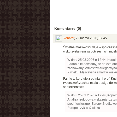
Komentarze (5)
venator
,
29 marca 2026, 07:45
Świetne możliwości daje współczesna
wykorzystaniem współczesnych możli
W dniu 25.03.2026 o 12:44, Kopaln
Badania te dowiodły, że należą one
zachowany. Wzrost zmarłego wynosi
X wieku. Mężczyzna zmarł w wieku 
Fajnie to koreluje z opiniami prof. K
rycerstwo/szlachta miała dostęp do w
społeczeństwa.
W dniu 25.03.2026 o 12:44, Kopaln
Analiza izotopowa wskazuje, że zm
średniowiecznej Europy Środkowej. 
Europejczyk w X wieku.