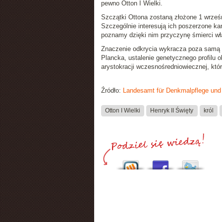
pewno Otton I Wielki.
Szczątki Ottona zostaną złożone 1 wrze
Szczególnie interesują ich poszerzone k
poznamy dzięki nim przyczynę śmierci wł
Znaczenie odkrycia wykracza poza samą i
Plancka, ustalenie genetycznego profilu 
arystokracji wczesnośredniowiecznej, któ
Źródło:
Landesamt für Denkmalpflege und
Otton I Wielki
Henryk II Święty
król