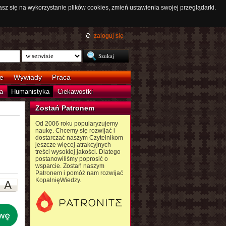
asz się na wykorzystanie plików cookies, zmień ustawienia swojej przeglądarki.
zaloguj się
e
Wywiady
Praca
a
Humanistyka
Ciekawostki
Zostań Patronem
Od 2006 roku popularyzujemy
naukę. Chcemy się rozwijać i
dostarczać naszym Czytelnikom
jeszcze więcej atrakcyjnych
treści wysokiej jakości. Dlatego
postanowiliśmy poprosić o
wsparcie. Zostań naszym
Patronem i pomóż nam rozwijać
KopalnięWiedzy.
A