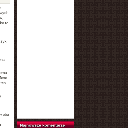
e
owych
w,
ko to
czyk
ona
iemu
 Maxa
 ten
o
w obu
a
Najnowsze komentarze