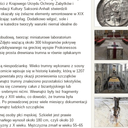
iści z Krajowego Urzędu Ochrony Zabytków i
dacji Kultury Saksonii-Anhalt stwierdzili
i okazały się żelazne elementy wmontowane w XIX
dzając sarkofag. Dodatkowo wilgoć, sole i
w katedrze tworzyły warunki niemal idealne do
obudową, tworząc miniaturowe laboratorium
 Zdjęto ważącą około 300 kilogramów pokrywę
ydobywanego na greckiej wyspie Prokonessos
 się prosta drewniana trumna w równie opłakanym
szą niespodziankę. Wieko trumny wykonano z sosny
omicie wpisuje się w historię katedry, którą w 1207
 powstała przy okazji przeniesienia szczątków
ątrz trumny znaleziono pozostałości tekstyliów,
nia się czerwony całun z bizantyjskiego lub
e srebrnymi nićmi. Wewnątrz były też fragmenty
y z XIII wieku, co dowodzi, że trumna była
. Po prowadzonej przez wiele miesięcy dokumentacji
wnątrz ludzkich szczątków.
ej osoby płci męskiej. Szkielet jest prawie
rłego wynosił około 180 cm, czyli około 10
czyzny z X wieku. Mężczyzna zmarł w wieku 55–65