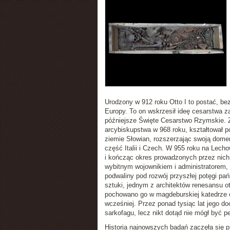
Urodzony w 912 roku Otto I to postać, be
Europy. To on wskrzesił ideę cesarstwa 
późniejsze Święte Cesarstwo Rzymskie. Z
arcybiskupstwa w 968 roku, kształtował p
ziemie Słowian, rozszerzając swoją dome
część Italii i Czech. W 955 roku na Lech
i kończąc okres prowadzonych przez nich
wybitnym wojownikiem i administratorem, u
podwaliny pod rozwój przyszłej potęgi pa
sztuki, jednym z architektów renesansu 
pochowano go w magdeburskiej katedrze o
wcześniej. Przez ponad tysiąc lat jego 
sarkofagu, lecz nikt dotąd nie mógł być p
Historia najnowszych badań zaczęła się p