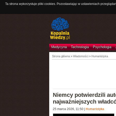
Ta strona wykorzystuje pliki cookies. Pozostawiając w ustawieniach przeglądar
Medycyna
Technologia
Psychologia
Strona główna
>
Wiadomości
>
Humanistyka
Niemcy potwierdzili au
najważniejszych władc
25 marca 2026, 11:50
|
Humanistyka