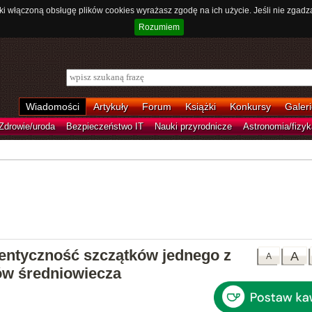
ki włączoną obsługę plików cookies wyrażasz zgodę na ich użycie. Jeśli nie zgadz
Rozumiem
Wiadomości
Artykuły
Forum
Książki
Konkursy
Galeri
Zdrowie/uroda
Bezpieczeństwo IT
Nauki przyrodnicze
Astronomia/fizyk
tentyczność szczątków jednego z
A
A
ów średniowiecza