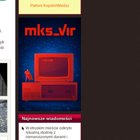
Patroni KopalniWiedzy
i,
ryk
ii
Najnowsze wiadomości
W etruskim mieście odkryto
rytualną studnię z
nienaruszonymi darami i