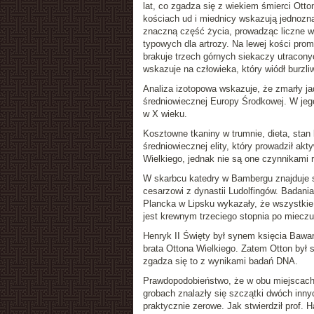
lat, co zgadza się z wiekiem śmierci Otto
kościach ud i miednicy wskazują jednoznac
znaczną część życia, prowadząc liczne w
typowych dla artrozy. Na lewej kości pro
brakuje trzech górnych siekaczy utracony
wskazuje na człowieka, który wiódł burzli
Analiza izotopowa wskazuje, że zmarły ja
średniowiecznej Europy Środkowej. W jego 
w X wieku.
Kosztowne tkaniny w trumnie, dieta, stan
średniowiecznej elity, który prowadził ak
Wielkiego, jednak nie są one czynnikami
W skarbcu katedry w Bambergu znajduje s
cesarzowi z dynastii Ludolfingów. Badani
Plancka w Lipsku wykazały, że wszystkie
jest krewnym trzeciego stopnia po miec
Henryk II Święty był synem księcia Bawari
brata Ottona Wielkiego. Zatem Otton był 
zgadza się to z wynikami badań DNA.
Prawdopodobieństwo, że w obu miejscach
grobach znalazły się szczątki dwóch inn
praktycznie zerowe. Jak stwierdził prof. 