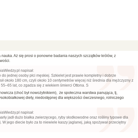
 nauka. Aż się prosi o ponowne badania naszych szczątków królów, z
wości.
iaWiedzy.pl napisał:
 do jednej osoby płci męskiej. Szkielet jest prawie kompletny i dobrze
ł około 180 cm, czyli około 10 centymetrów więcej niż średnia dla mężczyzny z
55–65 lat, co zgadza się z wiekiem śmierci Ottona. S
uchowicza (choć był nowożytnikiem), że społeczna warstwa panująca, tj,
ysokobiałkowej diety, niedostępnej dla większości ówczesnego, rolniczego
iaWiedzy.pl napisał:
arły jadł dużo białka zwierzęcego, ryby słodkowodne oraz rośliny typowe dla
W jego diecie było za to niewiele kaszy jaglanej, jaką spożywał przeciętny