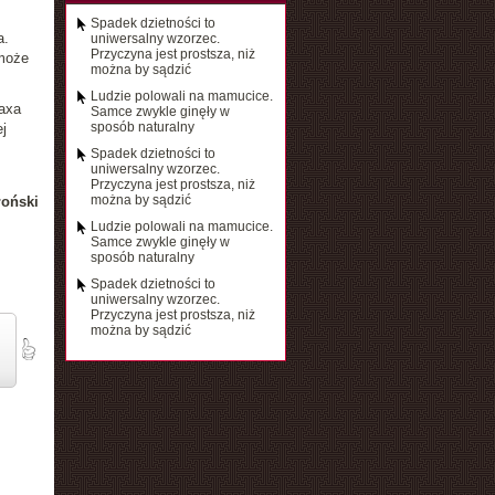
Spadek dzietności to
a.
uniwersalny wzorzec.
Przyczyna jest prostsza, niż
 może
można by sądzić
Ludzie polowali na mamucice.
Maxa
Samce zwykle ginęły w
sposób naturalny
j
Spadek dzietności to
uniwersalny wzorzec.
Przyczyna jest prostsza, niż
można by sądzić
łoński
Ludzie polowali na mamucice.
Samce zwykle ginęły w
sposób naturalny
Spadek dzietności to
uniwersalny wzorzec.
Przyczyna jest prostsza, niż
można by sądzić