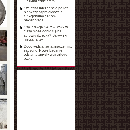
ludzkimi szkieletami
Sztuczna inteligencja po raz
pierwszy zaprojektowała
funkcjonalny genom
bakteriofaga
Czy infekcja SARS-CoV-2 w
ciąży może odbić się na
zdrowiu dziecka? Są wyniki
metaanalizy
Dodo widział świat inaczej, niż
sądzono. Nowe badanie
odsłania zmysły wymarłego
ptaka