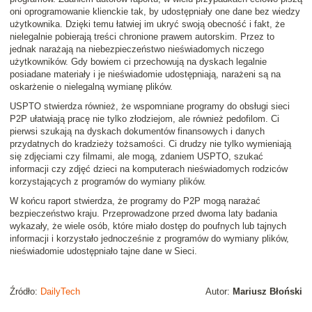
oni oprogramowanie klienckie tak, by udostępniały one dane bez wiedzy
użytkownika. Dzięki temu łatwiej im ukryć swoją obecność i fakt, że
nielegalnie pobierają treści chronione prawem autorskim. Przez to
jednak narażają na niebezpieczeństwo nieświadomych niczego
użytkowników. Gdy bowiem ci przechowują na dyskach legalnie
posiadane materiały i je nieświadomie udostępniają, narażeni są na
oskarżenie o nielegalną wymianę plików.
USPTO stwierdza również, że wspomniane programy do obsługi sieci
P2P ułatwiają pracę nie tylko złodziejom, ale również pedofilom. Ci
pierwsi szukają na dyskach dokumentów finansowych i danych
przydatnych do kradzieży tożsamości. Ci drudzy nie tylko wymieniają
się zdjęciami czy filmami, ale mogą, zdaniem USPTO, szukać
informacji czy zdjęć dzieci na komputerach nieświadomych rodziców
korzystających z programów do wymiany plików.
W końcu raport stwierdza, że programy do P2P mogą narażać
bezpieczeństwo kraju. Przeprowadzone przed dwoma laty badania
wykazały, że wiele osób, które miało dostęp do poufnych lub tajnych
informacji i korzystało jednocześnie z programów do wymiany plików,
nieświadomie udostępniało tajne dane w Sieci.
Źródło:
DailyTech
Autor:
Mariusz Błoński