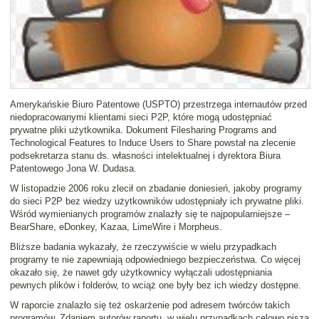
Amerykańskie Biuro Patentowe (USPTO)
przestrzega internautów
przed
niedopracowanymi klientami sieci P2P, które
mogą udostępniać
prywatne pliki użytkownika
. Dokument
Filesharing Programs and
Technological Features to Induce Users to Share
powstał na zlecenie
podsekretarza stanu ds. własności intelektualnej i dyrektora Biura
Patentowego Jona W. Dudasa.
W listopadzie 2006 roku zlecił on zbadanie doniesień, jakoby programy
do sieci P2P bez wiedzy użytkowników udostępniały ich prywatne pliki.
Wśród wymienianych programów znalazły się te najpopularniejsze –
BearShare, eDonkey, Kazaa, LimeWire i Morpheus.
Bliższe badania wykazały, że rzeczywiście w wielu przypadkach
programy te nie zapewniają odpowiedniego bezpieczeństwa
. Co więcej
okazało się, że nawet gdy użytkownicy wyłączali udostępniania
pewnych plików i folderów, to wciąż one były
bez ich wiedzy dostępne
.
W raporcie znalazło się też oskarżenie pod adresem twórców takich
programów. Zdaniem autorów raportu, w wielu przypadkach celowo piszą