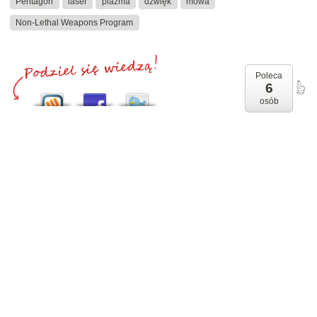
Pentagon
laser
plazma
dźwięk
mowa
Non-Lethal Weapons Program
Poleca
6
osób