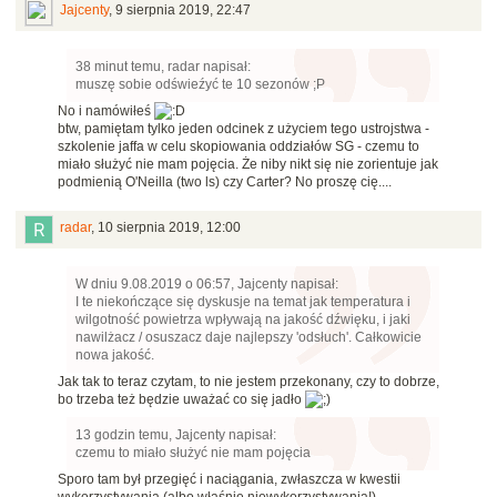
Jajcenty
,
9 sierpnia 2019, 22:47
38 minut temu, radar napisał:
muszę sobie odświeźyć te 10 sezonów ;P
No i namówiłeś
btw, pamiętam tylko jeden odcinek z użyciem tego ustrojstwa -
szkolenie jaffa w celu skopiowania oddziałów SG - czemu to
miało służyć nie mam pojęcia. Że niby nikt się nie zorientuje jak
podmienią O'Neilla (two ls) czy Carter? No proszę cię....
radar
,
10 sierpnia 2019, 12:00
W dniu 9.08.2019 o 06:57, Jajcenty napisał:
I te niekończące się dyskusje na temat jak temperatura i
wilgotność powietrza wpływają na jakość dźwięku, i jaki
nawilżacz / osuszacz daje najlepszy 'odsłuch'. Całkowicie
nowa jakość.
Jak tak to teraz czytam, to nie jestem przekonany, czy to dobrze,
bo trzeba też będzie uważać co się jadło
13 godzin temu, Jajcenty napisał:
czemu to miało służyć nie mam pojęcia
Sporo tam był przegięć i naciągania, zwłaszcza w kwestii