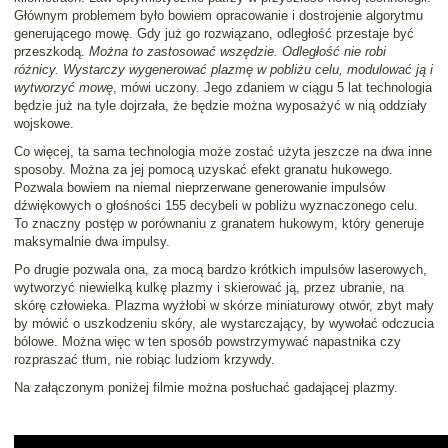
Głównym problemem było bowiem opracowanie i dostrojenie algorytmu
generującego mowę. Gdy już go rozwiązano, odległość przestaje być
przeszkodą.
Można to zastosować wszędzie. Odległość nie robi
różnicy. Wystarczy wygenerować plazmę w pobliżu celu, modulować ją i
wytworzyć mowę
, mówi uczony. Jego zdaniem w ciągu 5 lat technologia
będzie już na tyle dojrzała, że będzie można wyposażyć w nią oddziały
wojskowe.
Co więcej, ta sama technologia może zostać użyta jeszcze na dwa inne
sposoby. Można za jej pomocą uzyskać efekt granatu hukowego.
Pozwala bowiem na niemal nieprzerwane generowanie impulsów
dźwiękowych o głośności 155 decybeli w pobliżu wyznaczonego celu.
To znaczny postęp w porównaniu z granatem hukowym, który generuje
maksymalnie dwa impulsy.
Po drugie pozwala ona, za mocą bardzo krótkich impulsów laserowych,
wytworzyć niewielką kulkę plazmy i skierować ją, przez ubranie, na
skórę człowieka. Plazma wyżłobi w skórze miniaturowy otwór, zbyt mały
by mówić o uszkodzeniu skóry, ale wystarczający, by wywołać odczucia
bólowe. Można więc w ten sposób powstrzymywać napastnika czy
rozpraszać tłum, nie robiąc ludziom krzywdy.
Na załączonym poniżej filmie można posłuchać gadającej plazmy.