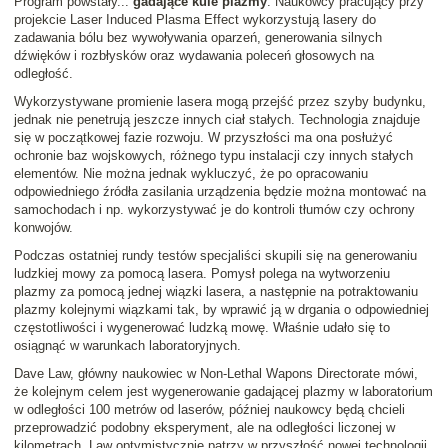
Program powstały...
gadające kule plazmy
. Naukowcy pracujący przy
projekcie Laser Induced Plasma Effect wykorzystują lasery do
zadawania bólu bez wywoływania oparzeń, generowania silnych
dźwięków i rozbłysków oraz wydawania poleceń głosowych na
odległość.
Wykorzystywane promienie lasera mogą przejść przez szyby budynku,
jednak nie penetrują jeszcze innych ciał stałych. Technologia znajduje
się w początkowej fazie rozwoju. W przyszłości ma ona posłużyć
ochronie baz wojskowych, różnego typu instalacji czy innych stałych
elementów. Nie można jednak wykluczyć, że po opracowaniu
odpowiedniego źródła zasilania urządzenia będzie można montować na
samochodach i np. wykorzystywać je do kontroli tłumów czy ochrony
konwojów.
Podczas ostatniej rundy testów specjaliści skupili się na generowaniu
ludzkiej mowy za pomocą lasera. Pomysł polega na wytworzeniu
plazmy za pomocą jednej wiązki lasera, a następnie na potraktowaniu
plazmy kolejnymi wiązkami tak, by wprawić ją w drgania o odpowiedniej
częstotliwości i wygenerować ludzką mowę. Właśnie udało się to
osiągnąć w warunkach laboratoryjnych.
Dave Law, główny naukowiec w Non-Lethal Wapons Directorate mówi,
że kolejnym celem jest wygenerowanie gadającej plazmy w laboratorium
w odległości 100 metrów od laserów, później naukowcy będą chcieli
przeprowadzić podobny eksperyment, ale na odległości liczonej w
kilometrach. Law optymistycznie patrzy w przyszłość nowej technologii.