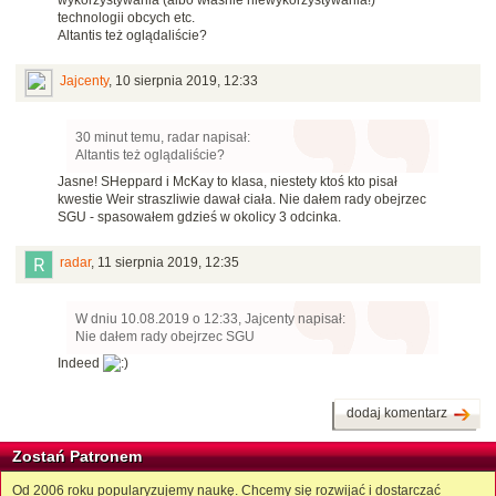
wykorzystywania (albo właśnie niewykorzystywania!)
technologii obcych etc.
Altantis też oglądaliście?
Jajcenty
,
10 sierpnia 2019, 12:33
30 minut temu, radar napisał:
Altantis też oglądaliście?
Jasne! SHeppard i McKay to klasa, niestety ktoś kto pisał
kwestie Weir straszliwie dawał ciała. Nie dałem rady obejrzec
SGU - spasowałem gdzieś w okolicy 3 odcinka.
radar
,
11 sierpnia 2019, 12:35
W dniu 10.08.2019 o 12:33, Jajcenty napisał:
Nie dałem rady obejrzec SGU
Indeed
dodaj komentarz
Zostań Patronem
Od 2006 roku popularyzujemy naukę. Chcemy się rozwijać i dostarczać