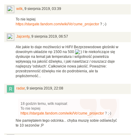
wilk
,
9 sierpnia 2019, 03:39
To nie lepiej
https://stargate.fandom.com/wiki/Vo'cume_projector
? ;-)
Jajcenty
,
9 sierpnia 2019, 06:57
Ale jakie to daje możliwości w HiFi! Bezprzewodowe głośniki w
dowolnym układzie np 1500 na 500
I te niekończące się
dyskusje na temat jak temperatura i wilgotność powietrza
wpływają na jakość dźwięku, i jaki nawilżacz / osuszacz daje
najlepszy 'odsłuch'. Całkowicie nowa jakość. Poważnie:
przestrzenność dźwięku nie do podrobienia, ale ta
prądożerność...
radar
,
9 sierpnia 2019, 22:08
18 godzin temu, wilk napisał:
To nie lepiej
https://stargate.fandom.com/wiki/Vo'cume_projector
? ;-)
Nie pamiętałem tego odcinka... chyba muszę sobie odświeźyć
te 10 sezonów ;P