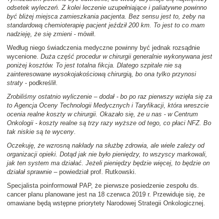
odsetek wyleczeń. Z kolei leczenie uzupełniające i paliatywne powinno
być bliżej miejsca zamieszkania pacjenta. Bez sensu jest to, żeby na
standardową chemioterapię pacjent jeździł 200 km. To jest to co mam
nadzieję, że się zmieni
- mówił.
Według niego świadczenia medyczne powinny być jednak rozsądnie
wycenione.
Duża część procedur w chirurgii generalnie wykonywana jest
poniżej kosztów. To jest totalna fikcja. Dlatego szpitale nie są
zainteresowane wysokojakościową chirurgią, bo ona tylko przynosi
straty
- podkreślił.
Zrobiliśmy ostatnio wyliczenie – dodał - bo po raz pierwszy wzięła się za
to Agencja Oceny Technologii Medycznych i Taryfikacji, która wreszcie
ocenia realne koszty w chirurgii. Okazało się, że u nas - w Centrum
Onkologii - koszty realne są trzy razy wyższe od tego, co płaci NFZ. Bo
tak niskie są te wyceny
.
Oczekuję, że wzrosną nakłady na służbę zdrowia, ale wiele zależy od
organizacji opieki. Dotąd jak nie było pieniędzy, to wszyscy markowali,
jak ten system ma działać. Jeżeli pieniędzy będzie więcej, to będzie on
działał sprawnie
– powiedział prof. Rutkowski.
Specjalista poinformował PAP, że pierwsze posiedzenie zespołu ds.
cancer planu planowane jest na 18 czerwca 2019 r. Przewiduje się, że
omawiane będą wstępne priorytety Narodowej Strategii Onkologicznej.