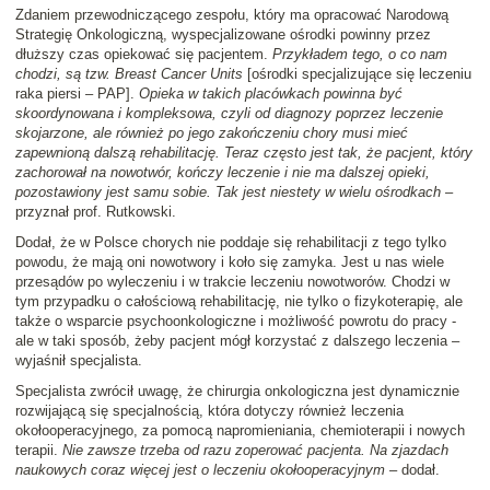
Zdaniem przewodniczącego zespołu, który ma opracować Narodową
Strategię Onkologiczną, wyspecjalizowane ośrodki powinny przez
dłuższy czas opiekować się pacjentem.
Przykładem tego, o co nam
chodzi, są tzw. Breast Cancer Units
[ośrodki specjalizujące się leczeniu
raka piersi – PAP].
Opieka w takich placówkach powinna być
skoordynowana i kompleksowa, czyli od diagnozy poprzez leczenie
skojarzone, ale również po jego zakończeniu chory musi mieć
zapewnioną dalszą rehabilitację. Teraz często jest tak, że pacjent, który
zachorował na nowotwór, kończy leczenie i nie ma dalszej opieki,
pozostawiony jest samu sobie. Tak jest niestety w wielu ośrodkach
–
przyznał prof. Rutkowski.
Dodał, że w Polsce chorych nie poddaje się rehabilitacji z tego tylko
powodu, że mają oni nowotwory i koło się zamyka. Jest u nas wiele
przesądów po wyleczeniu i w trakcie leczeniu nowotworów. Chodzi w
tym przypadku o całościową rehabilitację, nie tylko o fizykoterapię, ale
także o wsparcie psychoonkologiczne i możliwość powrotu do pracy -
ale w taki sposób, żeby pacjent mógł korzystać z dalszego leczenia –
wyjaśnił specjalista.
Specjalista zwrócił uwagę, że chirurgia onkologiczna jest dynamicznie
rozwijającą się specjalnością, która dotyczy również leczenia
okołooperacyjnego, za pomocą napromieniania, chemioterapii i nowych
terapii.
Nie zawsze trzeba od razu zoperować pacjenta. Na zjazdach
naukowych coraz więcej jest o leczeniu okołooperacyjnym
– dodał.