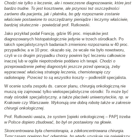
Chodzi nie tylko o leczenie, ale i nowoczesne diagnozowanie, które jest
bardzo trudne. To jest kosztowne, ale przynosi też oszczędności
zarówno dla pacjenta, jak i płatnika, bo gdy rozpoznanie zostanie
właściwie postawione to oszczędzamy pieniądze i leczymy właściwie,
bardziej skutecznie
- powiedział prof. Rutkowski.
Jako przykład podał Francję, gdzie 95 proc. mięsaków jest
diagnozowanych histopatologicznie jedynie w trzech ośrodkach. Po
takich specjalistycznych badaniach zmieniono rozpoznania w 40 proc.
przypadków, a w 10 proc. okazało się, że wcale nie było nowotworu,
czyli w co drugim przypadku chorzy powinni być leczeniu całkowicie
inaczej lub w ogóle niepotrzebnie poddano ich terapii.
Chodzi o
przeprowadzenie pełnej diagnostyki jeszcze przed operacją, żeby
wypracować właściwą strategię leczenia, chemioterapię czy
radioterapię. Przecież to są wszystko koszty
– podkreślił specjalista.
W ocenie szefa zespołu ds. cancer planu, chirurgią onkologiczną nie
muszą się zajmować tylko wielospecjalistyczne ośrodki:
To może być
mały ośrodek specjalistyczny, a także placówki uniwersyteckie, np. w
Krakowie czy Warszawie. Wykonują one dobrą robotę także w zakresie
chirurgii onkologicznej
.
Prof. Rutkowski uważa, że
system
[opieki onkologicznej – PAP]
trzeba
w Polsce dopiero zbudować, bo był on postawiony na głowie
.
Skoncentrowana była chemioterapia, a zdekoncentrowana chirurgia.
Tymczasem powinno być odwrotnie, bo wtedy uzyskuje się największy