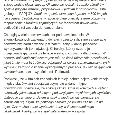
zabieg będzie płacić więcej. Okazuje się jednak, że mało ośrodków
spełnia przyjęte warunki, przykładowo w jednym z nowotworów
[jelita
grubego – PAP]
30 ośrodków spełnia określone kryteria, a 300 innych -
nie spełnia. Opublikowane w raporcie dane ujawniły zatem olbrzymie
rozproszenie ośrodków zajmujących się leczeniem nowotworów
–
podkreślił szef zespołu ds. cancer planu.
Chirurgią w wielu nowotworach jest podstawą leczenia. W
skomplikowanych zabiegach, do jakich często zaliczane są operacje
nowotworów, bardzo ważne jest zatem, żeby w danej placówce
wykonywano ich jak najwięcej. Chirurdzy, którzy często je
przeprowadzają, uzyskują lepsze efekty, z korzyścią dla chorego.
W
chirurgii onkologicznej często jest tak, że ilość faktycznie przechodzi w
jakość, ale musi być również odpowiednia jakość sprawozdawania tych
wyników, zarówno o liczbie wykonywanych procedur, jak też osiąganych
wynikach leczenia
– wyjaśnił prof. Rutkowski.
Podkreślił, że w krajach zachodnich istnieje dobrze pojęta konkurencja
między placówkami specjalizującymi się w danym typie
nowotworów.
Zdarza się, że znikają kliniki, które w kolejnych audytach
odstawały jakościowo od innych pod względem uzyskiwanych wyników i
dlatego je zamknięto. Byłem w szoku, kiedy po raz pierwszy się
zetknąłem się z tym, że pewnego ośrodka po jakimś czasie już nie
było. Czy można sobie wyobrazić, żeby w Polsce zamknięto
jakakolwiek klinikę, bo nie spełniała kryteriów
– zapytał.