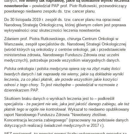
danych;
nie wiemy tak naprawdę, jakie są dokładnie wyniki leczenia
nowotworów
– powiedział PAP prof. Piotr Rutkowski, przewodniczący
powołanego niedawno zespołu ds. tzw. cancer planu.
Do 30 listopada 2019 r. zespół ds. tzw. cancer planu ma opracować
Narodową Strategię Onkologiczną, której głównym celem jest poprawa
wykrywalności oraz skuteczności leczenia nowotworów.
Zdaniem prof. Piotra Rutkowskiego, chirurga Centrum Onkologii w
Warszawie, zespół specjalistów ds. Narodowej Strategii Onkologicznej
(wśród których są onkolodzy z centrów onkologii, jak i przedstawiciele
ministerstwa zdrowia, Narodowego Funduszu Zdrowia oraz uczelni
medycznych), potrzebuje przede wszystkim wiarygodnych danych.
Polska onkologia i polska medycyna opiera się na zbyt malej ilości
twardych danych i tak naprawdę nie wiemy, jakie są dokładnie wyniki
leczenia, za co płaci płatnik, ale przede wszystkim jakie korzyści
odnosi z tego chory. To jest niezbędne
– powiedział w rozmowie z
dziennikarzem PAP.
Skutkiem braku danych o wynikach leczenia jest to – podkreślił
specjalista - że
pacjent nie wie, jaka jest jakość danego zabiegu, ale też
płatnik tego w ogóle nie kontrolował
. Wykazał to niedawno opublikowany
raport Narodowego Funduszu Zdrowia "Nowotwory złośliwe.
Koncentracja leczenia zabiegowego" (opracowany na podstawie danych
dotyczących realizacji świadczeń medycznych w 2017 r.).
NFZ postanowił, że powyżej pewnej liczby wykonywanych procedur za