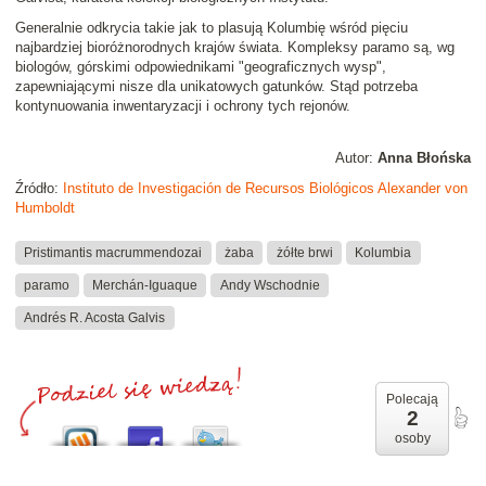
Generalnie odkrycia takie jak to plasują Kolumbię wśród pięciu
najbardziej bioróżnorodnych krajów świata. Kompleksy paramo są, wg
biologów, górskimi odpowiednikami "geograficznych wysp",
zapewniającymi nisze dla unikatowych gatunków. Stąd potrzeba
kontynuowania inwentaryzacji i ochrony tych rejonów.
Autor:
Anna Błońska
Źródło:
Instituto de Investigación de Recursos Biológicos Alexander von
Humboldt
Pristimantis macrummendozai
żaba
żółte brwi
Kolumbia
paramo
Merchán-Iguaque
Andy Wschodnie
Andrés R. Acosta Galvis
Polecają
2
osoby