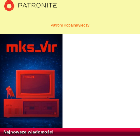
Patroni KopalniWiedzy
Najnowsze wiadomości