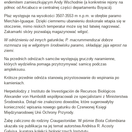
endemitem zamieszkującym Andy Wschodnie (a konkretnie rejony na
północ od Arcabuco w centralnej części departamentu Boyacá).
Płaz występuje na wysokości 3507-3553 m n.p.m. w obrębie paramo
Merchán-Iguaque. Dzięki ciemnemu ubarwieniu doskonale wtapia się w
otoczenie, mimo niskich temperatur może się też łatwiej nagrzewać.
Zakamarki skóry pozwalają magazynować wilgoć.
W odróżnieniu od innych gatunków, P. macrummendozai dobrze
rozmnaża się w wilgotnym środowisku paramo, składając jaja wprost na
ziemi
.
Na przednich odnóżach samców występują gruczoły naramienne,
których wydzielina pomaga przytrzymywać samicę podczas
ampleksusu.
Krótsze przednie odnóża stanowią przystosowanie do wspinania po
kamieniach.
Herpetolodzy z Instituto de Investigación de Recursos Biológicos
Alexander von Humboldt współpracowali ze specjalistami z Ministerstwa
Środowiska. Dotąd nie znaleziono dowodów, które sugerowałyby
konieczność wpisania nowego gatunku do Czerwonej Księgi
Międzynarodowej Unii Ochrony Przyrody.
Żabę zaliczono do rodziny
Craugastoridae
. W piśmie
Biota Colombiana
ukazała się publikacja na jej temat autorstwa Andrésa R. Acosty
Galvisa, kuratora kolekcji biologicznych Instytutu.