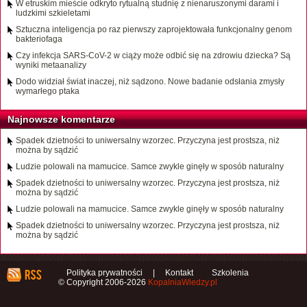
W etruskim mieście odkryto rytualną studnię z nienaruszonymi darami i
ludzkimi szkieletami
Sztuczna inteligencja po raz pierwszy zaprojektowała funkcjonalny genom
bakteriofaga
Czy infekcja SARS-CoV-2 w ciąży może odbić się na zdrowiu dziecka? Są
wyniki metaanalizy
Dodo widział świat inaczej, niż sądzono. Nowe badanie odsłania zmysły
wymarłego ptaka
Najnowsze komentarze
Spadek dzietności to uniwersalny wzorzec. Przyczyna jest prostsza, niż
można by sądzić
Ludzie polowali na mamucice. Samce zwykle ginęły w sposób naturalny
Spadek dzietności to uniwersalny wzorzec. Przyczyna jest prostsza, niż
można by sądzić
Ludzie polowali na mamucice. Samce zwykle ginęły w sposób naturalny
Spadek dzietności to uniwersalny wzorzec. Przyczyna jest prostsza, niż
można by sądzić
Polityka prywatności
|
Kontakt
Szkolenia
© Copyright 2006-2026
KopalniaWiedzy.pl