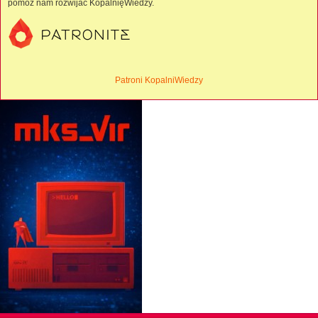
pomóż nam rozwijać KopalnięWiedzy.
Patroni KopalniWiedzy