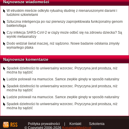
Najnowsze wiadomości
W etruskim mieście odkryto rytualną studnię z nienaruszonymi darami i
ludzkimi szkieletami
Sztuczna inteligencja po raz pierwszy zaprojektowała funkcjonalny genom
bakteriofaga
Czy infekcja SARS-CoV-2 w ciąży może odbić się na zdrowiu dziecka? Są
wyniki metaanalizy
Dodo widział świat inaczej, niż sądzono. Nowe badanie odsłania zmysły
wymarłego ptaka
Najnowsze komentarze
Spadek dzietności to uniwersalny wzorzec. Przyczyna jest prostsza, niż
można by sądzić
Ludzie polowali na mamucice. Samce zwykle ginęły w sposób naturalny
Spadek dzietności to uniwersalny wzorzec. Przyczyna jest prostsza, niż
można by sądzić
Ludzie polowali na mamucice. Samce zwykle ginęły w sposób naturalny
Spadek dzietności to uniwersalny wzorzec. Przyczyna jest prostsza, niż
można by sądzić
Polityka prywatności
|
Kontakt
Szkolenia
© Copyright 2006-2026
KopalniaWiedzy.pl