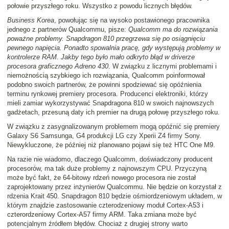
połowie przyszłego roku. Wszystko z powodu licznych błędów.
Business Korea
, powołując się na wysoko postawionego pracownika
jednego z partnerów Qualcommu, pisze:
Qualcomm ma do rozwiązania
poważne problemy. Snapdragon 810 przegrzewa się po osiągnięciu
pewnego napięcia. Ponadto spowalnia pracę, gdy występują problemy w
kontrolerze RAM. Jakby tego było mało odkryto błąd w driverze
procesora graficznego Adreno 430
. W związku z licznymi problemami i
niemożnością szybkiego ich rozwiązania, Qualcomm poinformował
podobno swoich partnerów, że powinni spodziewać się opóźnienia
terminu rynkowej premiery procesora. Producenci elektroniki, którzy
mieli zamiar wykorzystywać Snapdragona 810 w swoich najnowszych
gadżetach, przesuną daty ich premier na drugą połowę przyszłego roku.
W związku z zasygnalizowanym problemem mogą opóźnić się premiery
Galaxy S6 Samsunga, G4 produkcji LG czy Xperii Z4 firmy Sony.
Niewykluczone, że później niż planowano pojawi się też HTC One M9.
Na razie nie wiadomo, dlaczego Qualcomm, doświadczony producent
procesorów, ma tak duże problemy z najnowszym CPU. Przyczyną
może być fakt, że 64-bitowy rdzeń nowego procesora nie został
zaprojektowany przez inżynierów Qualcommu. Nie będzie on korzystał z
rdzenia Krait 450. Snapdragon 810 będzie ośmiordzeniowym układem, w
którym znajdzie zastosowanie czterodzeniowy moduł Cortex-A53 i
czterordzeniowy Cortex-A57 firmy ARM. Taka zmiana może być
potencjalnym źródłem błędów. Chociaż z drugiej strony warto