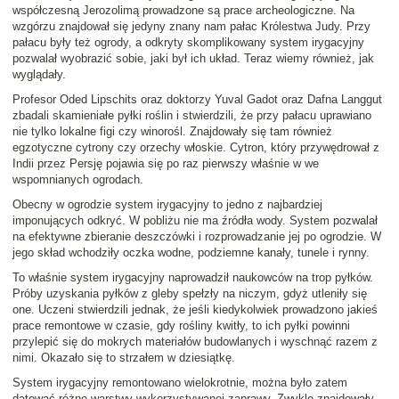
współczesną Jerozolimą prowadzone są prace archeologiczne. Na
wzgórzu znajdował się jedyny znany nam pałac Królestwa Judy. Przy
pałacu były też ogrody, a odkryty skomplikowany system irygacyjny
pozwalał wyobrazić sobie, jaki był ich układ. Teraz wiemy również, jak
wyglądały.
Profesor Oded Lipschits oraz doktorzy Yuval Gadot oraz Dafna Langgut
zbadali skamieniałe pyłki roślin i stwierdzili, że przy pałacu uprawiano
nie tylko lokalne figi czy winorośl. Znajdowały się tam również
egzotyczne cytrony czy orzechy włoskie. Cytron, który przywędrował z
Indii przez Persję pojawia się po raz pierwszy właśnie w we
wspomnianych ogrodach.
Obecny w ogrodzie system irygacyjny to jedno z najbardziej
imponujących odkryć. W pobliżu nie ma źródła wody. System pozwalał
na efektywne zbieranie deszczówki i rozprowadzanie jej po ogrodzie. W
jego skład wchodziły oczka wodne, podziemne kanały, tunele i rynny.
To właśnie system irygacyjny naprowadził naukowców na trop pyłków.
Próby uzyskania pyłków z gleby spełzły na niczym, gdyż utleniły się
one. Uczeni stwierdzili jednak, że jeśli kiedykolwiek prowadzono jakieś
prace remontowe w czasie, gdy rośliny kwitły, to ich pyłki powinni
przylepić się do mokrych materiałów budowlanych i wyschnąć razem z
nimi. Okazało się to strzałem w dziesiątkę.
System irygacyjny remontowano wielokrotnie, można było zatem
datować różne warstwy wykorzystywanej zaprawy. Zwykle znajdowały