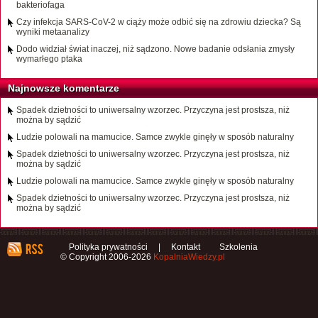
bakteriofaga
Czy infekcja SARS-CoV-2 w ciąży może odbić się na zdrowiu dziecka? Są
wyniki metaanalizy
Dodo widział świat inaczej, niż sądzono. Nowe badanie odsłania zmysły
wymarłego ptaka
Najnowsze komentarze
Spadek dzietności to uniwersalny wzorzec. Przyczyna jest prostsza, niż
można by sądzić
Ludzie polowali na mamucice. Samce zwykle ginęły w sposób naturalny
Spadek dzietności to uniwersalny wzorzec. Przyczyna jest prostsza, niż
można by sądzić
Ludzie polowali na mamucice. Samce zwykle ginęły w sposób naturalny
Spadek dzietności to uniwersalny wzorzec. Przyczyna jest prostsza, niż
można by sądzić
Polityka prywatności
|
Kontakt
Szkolenia
© Copyright 2006-2026
KopalniaWiedzy.pl