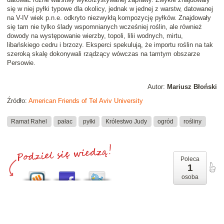
się w niej pyłki typowe dla okolicy, jednak w jednej z warstw, datowanej
na V-IV wiek p.n.e. odkryto niezwykłą kompozycję pyłków. Znajdowały
się tam nie tylko ślady wspomnianych wcześniej roślin, ale również
dowody na występowanie wierzby, topoli, lilii wodnych, mirtu,
libańskiego cedru i brzozy. Eksperci spekulują, że importu roślin na tak
szeroką skalę dokonywali rządzący wówczas na tamtym obszarze
Persowie.
Autor:
Mariusz Błoński
Źródło:
American Friends of Tel Aviv University
Ramat Rahel
pałac
pyłki
Królestwo Judy
ogród
rośliny
Poleca
1
osoba