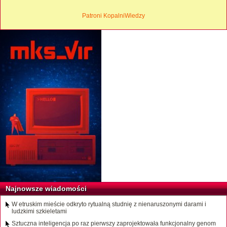
Patroni KopalniWiedzy
Najnowsze wiadomości
W etruskim mieście odkryto rytualną studnię z nienaruszonymi darami i
ludzkimi szkieletami
Sztuczna inteligencja po raz pierwszy zaprojektowała funkcjonalny genom