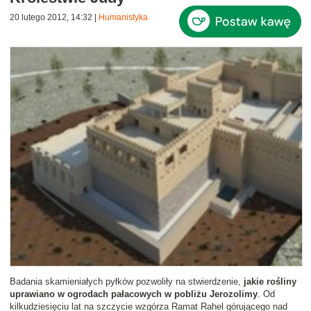
20 lutego 2012, 14:32
|
Humanistyka
Badania skamieniałych pyłków pozwoliły na stwierdzenie,
jakie rośliny
uprawiano w ogrodach pałacowych w pobliżu Jerozolimy
. Od
kilkudziesięciu lat na szczycie wzgórza Ramat Rahel górującego nad