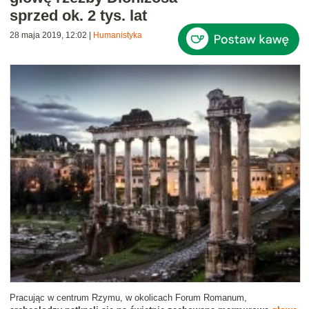
sprzed ok. 2 tys. lat
28 maja 2019, 12:02
|
Humanistyka
Pracując w centrum Rzymu, w okolicach Forum Romanum,