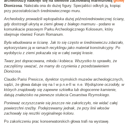
archeolodzy natknęli się na świetnie zachowaną marmurową
głowę
Dionizosa
. Należała ona do dużej figury. Specjaliści odkryli ją, kopiąc
przy pozostałościach średniowiecznego muru.
Archeolodzy prowadzili wykopaliska dużej późnośredniowiecznej ściany,
gdy dostrzegli ukrytą w ziemi głowę z białego marmuru
- podano w
komunikacie prasowym Parku Archeologicznego Koloseum, który
obejmuje również Forum Romanum.
Była wbudowana w ścianę. Jak to się często w średniowieczu zdarzało,
wykorzystano ją w ramach recyklingu jako materiał konstrukcyjny. Po
wydobyciu z ziemi pokazała się w całej swojej krasie
.
Twarz jest dopracowana, młoda i kobieca. Wszystko to sprawiło, że
zaczęliśmy uważać, że mamy do czynienia z przedstawieniem
Dionizosa
.
Claudio Parisi Presicce, dyrektor rzymskich muzeów archeologicznych,
sądzi, że głowa datuje się na I w p.n.e-II w. n.e.
Wydrążone oczodoły, w
których znajdowały się zapewne szkiełka lub drogocenne kamienie,
datują znalezisko na pierwsze stulecia Cesarstwa Rzymskiego
.
Ponieważ oczyszczanie się jeszcze nie zakończyło, nie widać całej
powierzchni rzeźby. Podejrzewamy jednak, że przy linii włosów
zachowały się resztki oryginalnego koloru
.
Po zakończeniu prac konserwatorskich głowa trafi na wystawę.