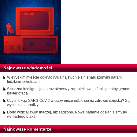
Najnowsze wiadomości
W etruskim mieście odkryto rytualną studnię z nienaruszonymi darami i
ludzkimi szkieletami
Sztuczna inteligencja po raz pierwszy zaprojektowała funkcjonalny genom
bakteriofaga
Czy infekcja SARS-CoV-2 w ciąży może odbić się na zdrowiu dziecka? Są
wyniki metaanalizy
Dodo widział świat inaczej, niż sądzono. Nowe badanie odsłania zmysły
wymarłego ptaka
Najnowsze komentarze