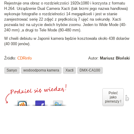
Rejestruje ona obraz o rozdzielczości 1920x1080 i korzysta z formatu
H.264. Urządzenie Dual Camera Xacti (tak brzmi jego nazwa handlowa)
wykonuje fotografie o rozdzielności 14 megapikseli i jest w stanie
zarejestrować serię 22 zdjęć z prędkością 7 ujęć na sekundę. Xacti
pozwala też na użycie dwóch trybów zoomu. Jeden to Wide Mode (40-
240 mm) ,a drugi to Tele Mode (80-480 mm).
W chwili debiutu w Japonii kamera będzie kosztowała około 438 dolarów
(40 000 jenów).
Źródło:
CDRinfo
Autor:
Mariusz Błoński
Sanyo
wodoodporna kamera
Xacti
DMX-CA100
Poleć
jako
pierwszy !