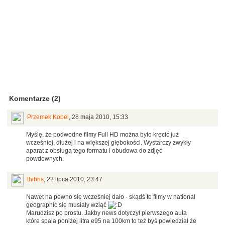
Komentarze (2)
Przemek Kobel
,
28 maja 2010, 15:33
Myślę, że podwodne filmy Full HD można było kręcić już
wcześniej, dłużej i na większej głębokości. Wystarczy zwykły
aparat z obsługą tego formatu i obudowa do zdjęć
powdownych.
thibris
,
22 lipca 2010, 23:47
Nawet na pewno się wcześniej dało - skądś te filmy w national
geographic się musiały wziąć
Marudzisz po prostu. Jakby news dotyczył pierwszego auta
które spala poniżej litra e95 na 100km to też byś powiedział że