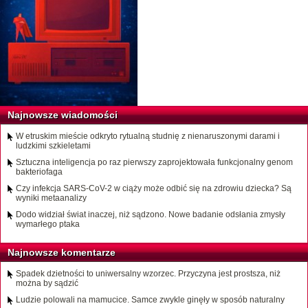
Najnowsze wiadomości
W etruskim mieście odkryto rytualną studnię z nienaruszonymi darami i
ludzkimi szkieletami
Sztuczna inteligencja po raz pierwszy zaprojektowała funkcjonalny genom
bakteriofaga
Czy infekcja SARS-CoV-2 w ciąży może odbić się na zdrowiu dziecka? Są
wyniki metaanalizy
Dodo widział świat inaczej, niż sądzono. Nowe badanie odsłania zmysły
wymarłego ptaka
Najnowsze komentarze
Spadek dzietności to uniwersalny wzorzec. Przyczyna jest prostsza, niż
można by sądzić
Ludzie polowali na mamucice. Samce zwykle ginęły w sposób naturalny