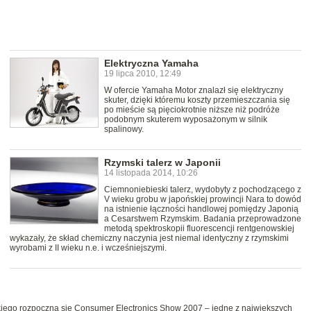
Elektryczna Yamaha
19 lipca 2010, 12:49
W ofercie Yamaha Motor znalazł się elektryczny
skuter, dzięki któremu koszty przemieszczania się
po mieście są pięciokrotnie niższe niż podróże
podobnym skuterem wyposażonym w silnik
spalinowy.
Rzymski talerz w Japonii
14 listopada 2014, 10:26
Ciemnoniebieski talerz, wydobyty z pochodzącego z
V wieku grobu w japońskiej prowincji Nara to dowód
na istnienie łączności handlowej pomiędzy Japonią
a Cesarstwem Rzymskim. Badania przeprowadzone
metodą spektroskopii fluorescencji rentgenowskiej
wykazały, że skład chemiczny naczynia jest niemal identyczny z rzymskimi
wyrobami z II wieku n.e. i wcześniejszymi.
lskiego rozpoczną się Consumer Electronics Show 2007 – jedne z największych