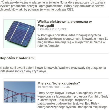
. To niezwykle ważne wydarzenie w świecie IT, na które przez cały rok czekają
 wszystkim producenci sprzętu i oprogramowania, którzy niejednokrotnie celowo
ch produktów tak, by pokazać je właśnie podczas CES.
Wielka elektrownia słoneczna w
Portugalii
3 kwietnia 2007, 09:15
W Portugalii powstała jedna z największych na
świecie elektrowni słonecznych. Siłownia o mocy 11
megawatów znajduje się w miejscowości Serpa w
rejonie Alentejo.
kłopotów z bateriami
 całej serii awarii baterii litowo-jonowych. Wadliwe okazywały się urządzenia
hita (Panasonic), Sony czy Sanyo.
Miejska "kolejka górska"
19 sierpnia 2008, 12:46
Firmy Senyo Kogyo i Senyo Kiko ogłosiły, że we
współpracy z laboratorium profesora Yoshihiro Sudy
z Uniwersytetu Tokijskiego, rozpoczną w
październiku budowę linii testowej Eco Ride -
energooszczędnego systemu transportu miejskiego.