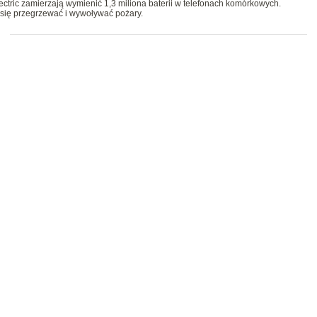
ctric zamierzają wymienić 1,3 miliona baterii w telefonach komórkowych.
się przegrzewać i wywoływać pożary.