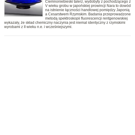
Ciemnoniebieski talerz, wydobyty z pochodzącego z
V wieku grobu w japońskiej prowincji Nara to dowód
na istnienie łączności handlowej pomiędzy Japonią
a Cesarstwem Rzymskim. Badania przeprowadzone
metodą spektroskopii fluorescencji rentgenowskiej
wykazały, że skład chemiczny naczynia jest niemal identyczny z rzymskimi
wyrobami z II wieku n.e. i wcześniejszymi.