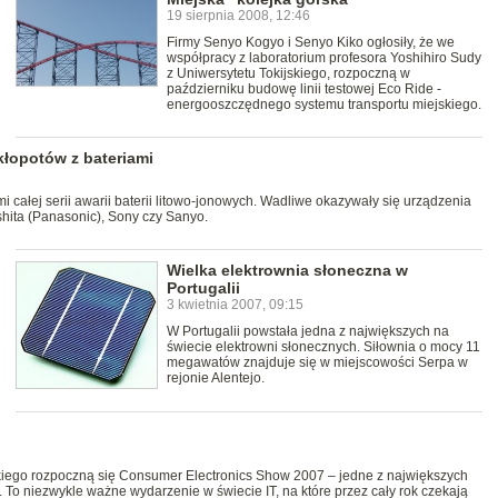
19 sierpnia 2008, 12:46
Firmy Senyo Kogyo i Senyo Kiko ogłosiły, że we
współpracy z laboratorium profesora Yoshihiro Sudy
z Uniwersytetu Tokijskiego, rozpoczną w
październiku budowę linii testowej Eco Ride -
energooszczędnego systemu transportu miejskiego.
kłopotów z bateriami
 całej serii awarii baterii litowo-jonowych. Wadliwe okazywały się urządzenia
hita (Panasonic), Sony czy Sanyo.
Wielka elektrownia słoneczna w
Portugalii
3 kwietnia 2007, 09:15
W Portugalii powstała jedna z największych na
świecie elektrowni słonecznych. Siłownia o mocy 11
megawatów znajduje się w miejscowości Serpa w
rejonie Alentejo.
lskiego rozpoczną się Consumer Electronics Show 2007 – jedne z największych
. To niezwykle ważne wydarzenie w świecie IT, na które przez cały rok czekają