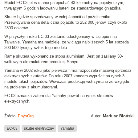
Model EC-03 jet w stanie przejechać 43 kilometry na pojedynczym,
trwającym 6 godzin ładowaniu baterii ze standardowego gniazdka.
Skuter będzie sprzedawany w całej Japonii od października.
Przewidywana cena detaliczna pojazdu to 252 000 jenów, czyli około
2800 dolarów.
W przyszłym roku EC-03 zostanie udostępniony w Europie i na
Tajwanie. Yamaha ma nadzieję, że w ciągu najbliższych 5 lat sprzeda
300-500 tysięcy sztuk tego modelu.
Ramę skutera wykonano ze stopu aluminium. Jest on zasilany 50-
woltowym akumulatorem produkcji Sanyo.
Yamaha w 2002 roku jako pierwsza firma rozpoczęła masową sprzedaż
elektrycznych skuterów. Do roku 2007 koncern wypuścił na rynek 3
modele takich pojazdów. Wówczas produkcję wstrzymano ze względu
na problemy z akumulatorami.
EC-03 oznacza zatem dla Yamahy powrót na rynek skuterów
elektrycznych.
Źródło:
PhysOrg
Autor:
Mariusz Błoński
EC-03
skuter elektryczny
Yamaha