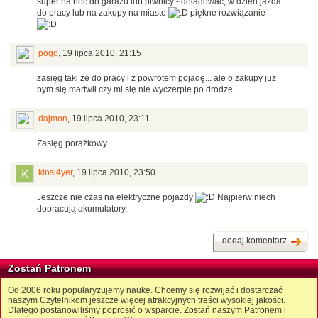
super na noc do garazu lub piwnicy - doładować, w dzien jazda
do pracy lub na zakupy na miasto
piękne rozwiązanie
pogo
,
19 lipca 2010, 21:15
zasięg taki że do pracy i z powrotem pojadę... ale o zakupy już
bym się martwił czy mi się nie wyczerpie po drodze...
dajmon
,
19 lipca 2010, 23:11
Zasięg porażkowy
kinsl4yer
,
19 lipca 2010, 23:50
Jeszcze nie czas na elektryczne pojazdy
Najpierw niech
dopracują akumulatory.
dodaj komentarz
Zostań Patronem
Od 2006 roku popularyzujemy naukę. Chcemy się rozwijać i dostarczać
naszym Czytelnikom jeszcze więcej atrakcyjnych treści wysokiej jakości.
Dlatego postanowiliśmy poprosić o wsparcie. Zostań naszym Patronem i