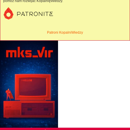
pomóż nam rozwijać KopalnięWiedzy.
Patroni KopalniWiedzy