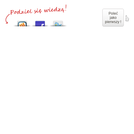
Poleć
jako
pierwszy !