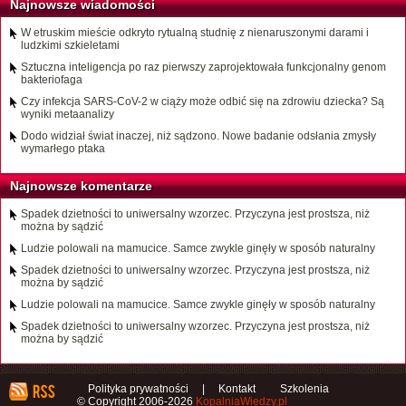
Najnowsze wiadomości
W etruskim mieście odkryto rytualną studnię z nienaruszonymi darami i
ludzkimi szkieletami
Sztuczna inteligencja po raz pierwszy zaprojektowała funkcjonalny genom
bakteriofaga
Czy infekcja SARS-CoV-2 w ciąży może odbić się na zdrowiu dziecka? Są
wyniki metaanalizy
Dodo widział świat inaczej, niż sądzono. Nowe badanie odsłania zmysły
wymarłego ptaka
Najnowsze komentarze
Spadek dzietności to uniwersalny wzorzec. Przyczyna jest prostsza, niż
można by sądzić
Ludzie polowali na mamucice. Samce zwykle ginęły w sposób naturalny
Spadek dzietności to uniwersalny wzorzec. Przyczyna jest prostsza, niż
można by sądzić
Ludzie polowali na mamucice. Samce zwykle ginęły w sposób naturalny
Spadek dzietności to uniwersalny wzorzec. Przyczyna jest prostsza, niż
można by sądzić
Polityka prywatności
|
Kontakt
Szkolenia
© Copyright 2006-2026
KopalniaWiedzy.pl