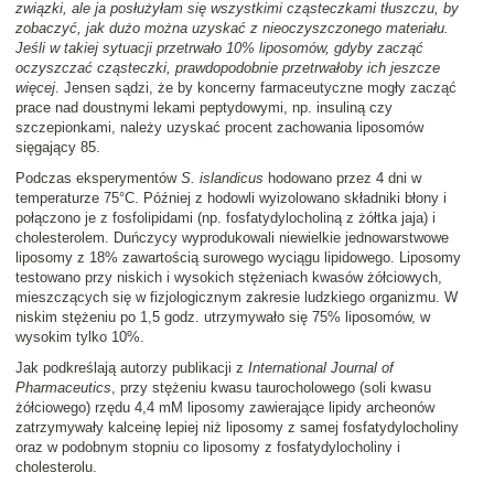
związki, ale ja posłużyłam się wszystkimi cząsteczkami tłuszczu, by
zobaczyć, jak dużo można uzyskać z nieoczyszczonego materiału.
Jeśli w takiej sytuacji przetrwało 10% liposomów, gdyby zacząć
oczyszczać cząsteczki, prawdopodobnie przetrwałoby ich jeszcze
więcej
. Jensen sądzi, że by koncerny farmaceutyczne mogły zacząć
prace nad doustnymi lekami peptydowymi, np. insuliną czy
szczepionkami, należy uzyskać procent zachowania liposomów
sięgający 85.
Podczas eksperymentów
S. islandicus
hodowano przez 4 dni w
temperaturze 75°C. Później z hodowli wyizolowano składniki błony i
połączono je z fosfolipidami (np. fosfatydylocholiną z żółtka jaja) i
cholesterolem. Duńczycy wyprodukowali niewielkie jednowarstwowe
liposomy z 18% zawartością surowego wyciągu lipidowego. Liposomy
testowano przy niskich i wysokich stężeniach kwasów żółciowych,
mieszczących się w fizjologicznym zakresie ludzkiego organizmu. W
niskim stężeniu po 1,5 godz. utrzymywało się 75% liposomów, w
wysokim tylko 10%.
Jak podkreślają autorzy publikacji z
International Journal of
Pharmaceutics
, przy stężeniu kwasu taurocholowego (soli kwasu
żółciowego) rzędu 4,4 mM liposomy zawierające lipidy archeonów
zatrzymywały kalceinę lepiej niż liposomy z samej fosfatydylocholiny
oraz w podobnym stopniu co liposomy z fosfatydylocholiny i
cholesterolu.