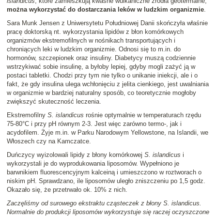
islandicus
, które zamieszkują kwaśne wulkaniczne źródła geotermalne,
można wykorzystać do dostarczania leków w ludzkim organizmie
.
Sara Munk Jensen z Uniwersytetu Południowej Danii skończyła właśnie
pracę doktorską nt. wykorzystania lipidów z błon komórkowych
organizmów ekstremofilnych w nośnikach transportujących i
chroniących leki w ludzkim organizmie. Odnosi się to m.in. do
hormonów, szczepionek oraz insuliny. Diabetycy muszą codziennie
wstrzykiwać sobie insulinę, a byłoby lepiej, gdyby mogli zażyć ją w
postaci tabletki. Chodzi przy tym nie tylko o unikanie iniekcji, ale i o
fakt, że gdy insulina ulega wchłonięciu z jelita cienkiego, jest uwalniania
w organizmie w bardziej naturalny sposób, co teoretycznie mogłoby
zwiększyć skuteczność leczenia.
Ekstremofilny
S. islandicus
rośnie optymalnie w temperaturach rzędu
75-80°C i przy pH równym 2-3. Jest więc zarówno termo-, jak i
acydofilem. Żyje m.in. w Parku Narodowym Yellowstone, na Islandii, we
Włoszech czy na Kamczatce.
Duńczycy wyizolowali lipidy z błony komórkowej
S. islandicus
i
wykorzystali je do wyprodukowania liposomów. Wypełniono je
barwnikiem fluorescencyjnym kalceiną i umieszczono w roztworach o
niskim pH. Sprawdzano, ile liposomów uległo zniszczeniu po 1,5 godz.
Okazało się, że przetrwało ok. 10% z nich.
Zaczęliśmy od surowego ekstraktu cząsteczek z błony S. islandicus.
Normalnie do produkcji liposomów wykorzystuje się raczej oczyszczone