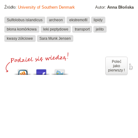
Źródło:
University of Southern Denmark
Autor:
Anna Błońska
Sulfolobus islandicus
archeon
ekstremofil
lipidy
błona komórkowa
leki peptydowe
transport
jelito
kwasy żółciowe
Sara Munk Jensen
Poleć
jako
pierwszy !