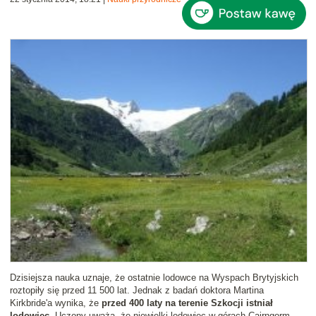
Dzisiejsza nauka uznaje, że ostatnie lodowce na Wyspach Brytyjskich
roztopiły się przed 11 500 lat. Jednak z badań doktora Martina
Kirkbride'a wynika, że
przed 400 laty na terenie Szkocji istniał
lodowiec
. Uczony uważa, że niewielki lodowiec w górach Cairngorm