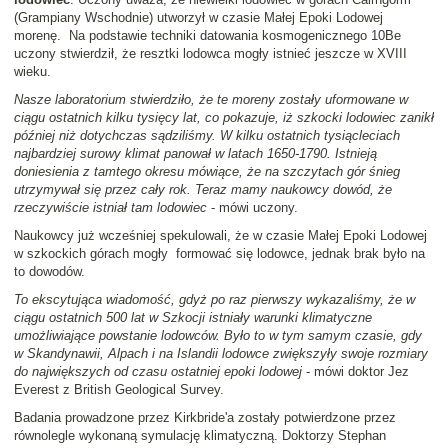
(Grampiany Wschodnie) utworzył w czasie Małej Epoki Lodowej
morenę. Na podstawie techniki datowania kosmogenicznego 10Be
uczony stwierdził, że resztki lodowca mogły istnieć jeszcze w XVIII
wieku.
Nasze laboratorium stwierdziło, że te moreny zostały uformowane w
ciągu ostatnich kilku tysięcy lat, co pokazuje, iż szkocki lodowiec zanikł
później niż dotychczas sądziliśmy. W kilku ostatnich tysiącleciach
najbardziej surowy klimat panował w latach 1650-1790. Istnieją
doniesienia z tamtego okresu mówiące, że na szczytach gór śnieg
utrzymywał się przez cały rok. Teraz mamy naukowcy dowód, że
rzeczywiście istniał tam lodowiec
- mówi uczony.
Naukowcy już wcześniej spekulowali, że w czasie Małej Epoki Lodowej
w szkockich górach mogły formować się lodowce, jednak brak było na
to dowodów.
To ekscytująca wiadomość, gdyż po raz pierwszy wykazaliśmy, że w
ciągu ostatnich 500 lat w Szkocji istniały warunki klimatyczne
umożliwiające powstanie lodowców. Było to w tym samym czasie, gdy
w Skandynawii, Alpach i na Islandii lodowce zwiększyły swoje rozmiary
do największych od czasu ostatniej epoki lodowej
- mówi doktor Jez
Everest z British Geological Survey.
Badania prowadzone przez Kirkbride'a zostały potwierdzone przez
równolegle wykonaną symulację klimatyczną. Doktorzy Stephan