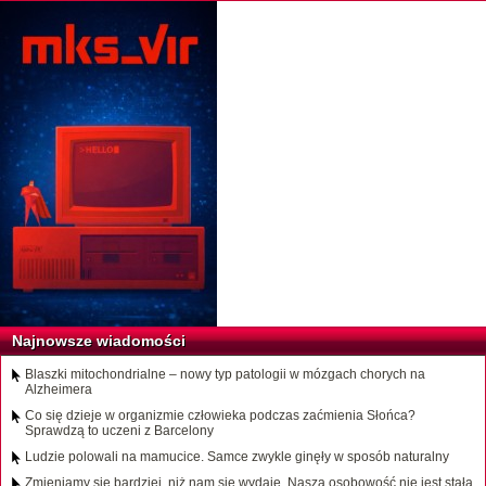
Najnowsze wiadomości
Blaszki mitochondrialne – nowy typ patologii w mózgach chorych na
Alzheimera
Co się dzieje w organizmie człowieka podczas zaćmienia Słońca?
Sprawdzą to uczeni z Barcelony
Ludzie polowali na mamucice. Samce zwykle ginęły w sposób naturalny
Zmieniamy się bardziej, niż nam się wydaje. Nasza osobowość nie jest stała