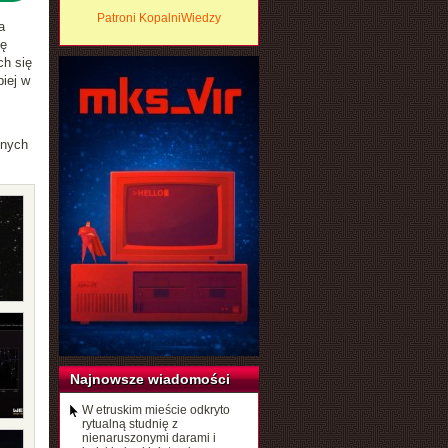
Patroni KopalniWiedzy
a
dę
ch się
iej w
lnych
Najnowsze wiadomości
W etruskim mieście odkryto
rytualną studnię z
nienaruszonymi darami i