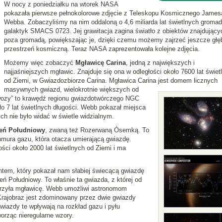
W nocy z poniedziałku na wtorek NASA
pokazała pierwsze pełnokolorowe zdjęcie z Teleskopu Kosmicznego James
Webba. Zobaczyliśmy na nim oddaloną o 4,6 miliarda lat świetlnych groma
galaktyk SMACS 0723. Jej grawitacja zagina światło z obiektów znajdujący
poza gromadą, powiększając je, dzięki czemu możemy zajrzeć jeszcze głęb
przestrzeń kosmiczną. Teraz NASA zaprezentowała kolejne zdjęcia.
Możemy więc zobaczyć
Mgławicę Carina
, jedną z największych i
najjaśniejszych mgławic. Znajduje się ona w odległości około 7600 lat świet
od Ziemi, w Gwiazdozbiorze Carina. Mgławica Carina jest domem licznych
masywnych gwiazd, wielokrotnie większych od
ąwozy” to krawędź regionu gwiazdotwórczego NGC
ło 7 lat świetlnych długości. Webb pokazał miejsca
ch nie było widać w świetle widzialnym.
ień Południowy
, zwaną też Rozerwaną Ósemką. To
hmura gazu, która otacza umierającą gwiazdę.
ci około 2000 lat świetlnych od Ziemi i ma
tem, który pokazał nam słabiej świecącą gwiazdę
ń Południowy. To właśnie ta gwiazda, z której od
worzyła mgławicę. Webb umożliwi astronomom
Krajobraz jest zdominowany przez dwie gwiazdy
Gwiazdy te wpływają na rozkład gazu i pyłu
tworząc nieregularne wzory.