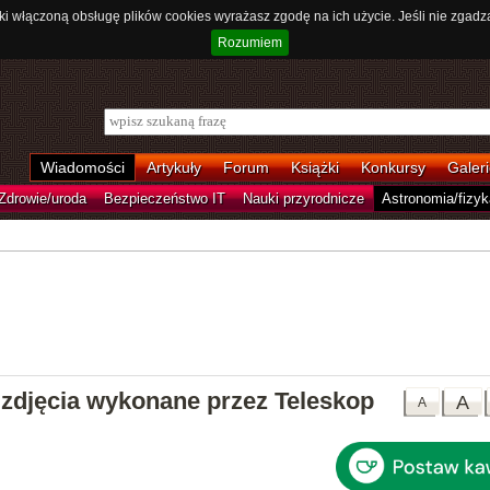
ki włączoną obsługę plików cookies wyrażasz zgodę na ich użycie. Jeśli nie zgadz
Rozumiem
Wiadomości
Artykuły
Forum
Książki
Konkursy
Galeri
Zdrowie/uroda
Bezpieczeństwo IT
Nauki przyrodnicze
Astronomia/fizyk
zdjęcia wykonane przez Teleskop
A
A