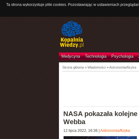
Ta strona wykorzystuje pliki cookies. Pozostawiając w ustawieniach przeglądar
Medycyna
Technologia
Psychologia
Strona główna
>
Wiadomości
>
Astronomia/fizyka
NASA pokazała kolejne 
Webba
12 lipca 2022, 16:36
|
Astronomia/fizyka