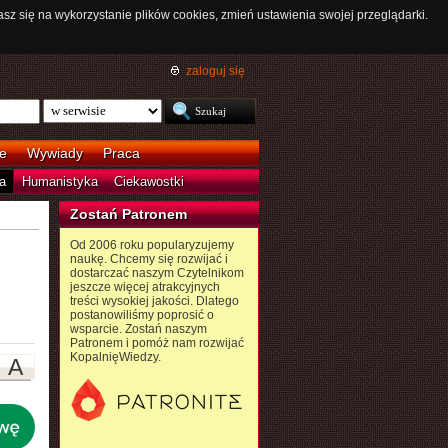
asz się na wykorzystanie plików cookies, zmień ustawienia swojej przeglądarki.
zaloguj się
e
Wywiady
Praca
a
Humanistyka
Ciekawostki
Zostań Patronem
Od 2006 roku popularyzujemy
naukę. Chcemy się rozwijać i
dostarczać naszym Czytelnikom
jeszcze więcej atrakcyjnych
treści wysokiej jakości. Dlatego
postanowiliśmy poprosić o
wsparcie. Zostań naszym
Patronem i pomóż nam rozwijać
KopalnięWiedzy.
A