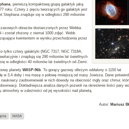
ephana
, pierwszą kompaktową grupą galaktyk jaką
7 roku. Cztery z pięciu tworzących go galaktyk jest
t Stephana znajduje się w odległości 290 milionów
hczasowych obrazów dostarczonych przez Webba.
i i został złożony z niemal 1000 zdjęć. Webb
trząsające kwintentem w wyniku przechodzenia przez
to tylko cztery galaktyki (NGC 7317, NGC 7318A,
tacyjnie i znajdują się 290 milionów lat świetlnych
się w odległości 40 milionów lat świetlnych od Ziemi.
opowy planety
WASP-96b
. To gorący gazowy olbrzym oddalony o 1150 lat
dę w 3,4 doby i ma masę o połowę mniejszą od masy Jowisza. Dane potwierd
naukowcy zaobserwowali w nich dowody na obecność mgły oraz chmur, któ
serwacji. Dokładniejsza analiza danych pozwoli na okreslenie ilości pary wo
y atmosfery w zależności od jej wysokości nad planetą.
Autor:
Mariusz B
jęcia
NASA