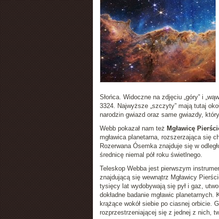
Słońca. Widoczne na zdjęciu „góry” i „w
3324. Najwyższe „szczyty” mają tutaj oko
narodzin gwiazd oraz same gwiazdy, który
Webb pokazał nam też
Mgławicę Pierśc
mgławica planetarna, rozszerzająca się c
Rozerwana Ósemka znajduje się w odległoś
średnicę niemal pół roku świetlnego.
Teleskop Webba jest pierwszym instrumen
znajdującą się wewnątrz Mgławicy Pierście
tysięcy lat wydobywają się pył i gaz, ut
dokładne badanie mgławic planetarnych. 
krążące wokół siebie po ciasnej orbicie. 
rozprzestrzeniającej się z jednej z nich, 