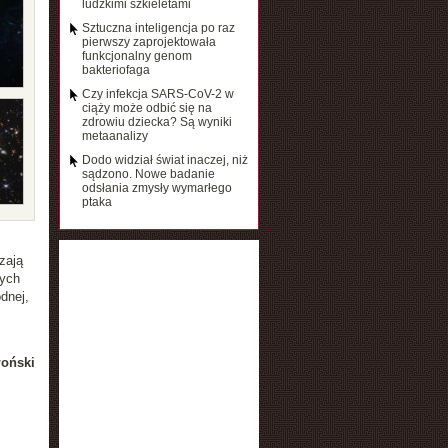
ludzkimi szkieletami
Sztuczna inteligencja po raz
pierwszy zaprojektowała
funkcjonalny genom
bakteriofaga
Czy infekcja SARS-CoV-2 w
ciąży może odbić się na
zdrowiu dziecka? Są wyniki
metaanalizy
Dodo widział świat inaczej, niż
sądzono. Nowe badanie
odsłania zmysły wymarłego
ptaka
zają
rych
dnej,
łoński