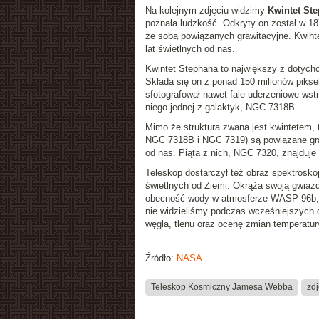
Na kolejnym zdjęciu widzimy
Kwintet St
poznała ludzkość. Odkryty on został w 187
ze sobą powiązanych grawitacyjne. Kwinte
lat świetlnych od nas.
Kwintet Stephana to największy z dotyc
Składa się on z ponad 150 milionów piksel
sfotografował nawet fale uderzeniowe ws
niego jednej z galaktyk, NGC 7318B.
Mimo że struktura zwana jest kwintetem, 
NGC 7318B i NGC 7319) są powiązane grawi
od nas. Piąta z nich, NGC 7320, znajduje 
Teleskop dostarczył też obraz spektrosk
świetlnych od Ziemi. Okrąża swoją gwiaz
obecność wody w atmosferze WASP 96b, 
nie widzieliśmy podczas wcześniejszych ob
węgla, tlenu oraz ocenę zmian temperatur
Źródło:
NASA
Teleskop Kosmiczny Jamesa Webba
zd