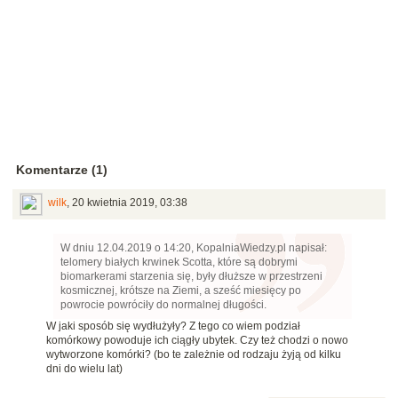
Komentarze (1)
wilk
,
20 kwietnia 2019, 03:38
W dniu 12.04.2019 o 14:20, KopalniaWiedzy.pl napisał:
telomery białych krwinek Scotta, które są dobrymi
biomarkerami starzenia się, były dłuższe w przestrzeni
kosmicznej, krótsze na Ziemi, a sześć miesięcy po
powrocie powróciły do normalnej długości.
W jaki sposób się wydłużyły? Z tego co wiem podział
komórkowy powoduje ich ciągły ubytek. Czy też chodzi o nowo
wytworzone komórki? (bo te zależnie od rodzaju żyją od kilku
dni do wielu lat)