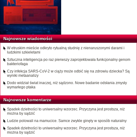
Najnowsze wiadomości
W etruskim mieście odkryto rytualną studnię z nienaruszonymi darami i
ludzkimi szkieletami
Sztuczna inteligencja po raz pierwszy zaprojektowała funkcjonalny genom
bakteriofaga
Czy infekcja SARS-CoV-2 w ciąży może odbić się na zdrowiu dziecka? Są
wyniki metaanalizy
Dodo widział świat inaczej, niż sądzono. Nowe badanie odsłania zmysły
wymarłego ptaka
Najnowsze komentarze
Spadek dzietności to uniwersalny wzorzec. Przyczyna jest prostsza, niż
można by sądzić
Ludzie polowali na mamucice. Samce zwykle ginęły w sposób naturalny
Spadek dzietności to uniwersalny wzorzec. Przyczyna jest prostsza, niż
można by sądzić