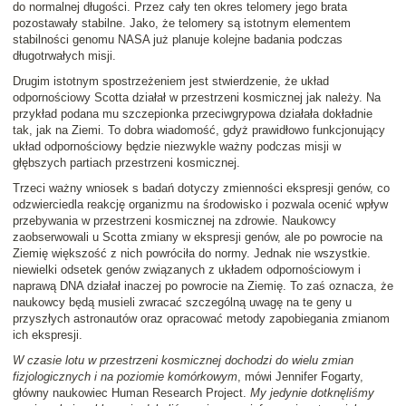
do normalnej długości. Przez cały ten okres telomery jego brata
pozostawały stabilne. Jako, że telomery są istotnym elementem
stabilności genomu NASA już planuje kolejne badania podczas
długotrwałych misji.
Drugim istotnym spostrzeżeniem jest stwierdzenie, że układ
odpornościowy Scotta działał w przestrzeni kosmicznej jak należy. Na
przykład podana mu szczepionka przeciwgrypowa działała dokładnie
tak, jak na Ziemi. To dobra wiadomość, gdyż prawidłowo funkcjonujący
układ odpornościowy będzie niezwykle ważny podczas misji w
głębszych partiach przestrzeni kosmicznej.
Trzeci ważny wniosek s badań dotyczy zmienności ekspresji genów, co
odzwierciedla reakcję organizmu na środowisko i pozwala ocenić wpływ
przebywania w przestrzeni kosmicznej na zdrowie. Naukowcy
zaobserwowali u Scotta zmiany w ekspresji genów, ale po powrocie na
Ziemię większość z nich powróciła do normy. Jednak nie wszystkie.
niewielki odsetek genów związanych z układem odpornościowym i
naprawą DNA działał inaczej po powrocie na Ziemię. To zaś oznacza, że
naukowcy będą musieli zwracać szczególną uwagę na te geny u
przyszłych astronautów oraz opracować metody zapobiegania zmianom
ich ekspresji.
W czasie lotu w przestrzeni kosmicznej dochodzi do wielu zmian
fizjologicznych i na poziomie komórkowym
, mówi Jennifer Fogarty,
główny naukowiec Human Research Project.
My jedynie dotknęliśmy