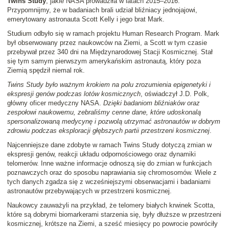
Twins Study
, jakie NASA prowadziła w latach 2015–2016.
Przypomnijmy, że w badaniach brali udział bliźniacy jednojajowi,
emerytowany astronauta Scott Kelly i jego brat Mark.
Studium odbyło się w ramach projektu Human Research Program. Mark
był obserwowany przez naukowców na Ziemi, a Scott w tym czasie
przebywał przez 340 dni na Międzynarodowej Stacji Kosmicznej. Stał
się tym samym pierwszym amerykańskim astronautą, który poza
Ziemią spędził niemal rok.
Twins Study było ważnym krokiem na polu zrozumienia epigenetyki i
ekspresji genów podczas lotów kosmicznych
, oświadczył J.D. Polk,
główny oficer medyczny NASA.
Dzięki badaniom bliźniaków oraz
zespołowi naukowemu, zebraliśmy cenne dane, które udoskonalą
spersonalizowaną medycynę i pozwolą utrzymać astronautów w dobrym
zdrowiu podczas eksploracji głębszych partii przestrzeni kosmicznej
.
Najcenniejsze dane zdobyte w ramach Twins Study dotyczą zmian w
ekspresji genów, reakcji układu odpornościowego oraz dynamiki
telomerów. Inne ważne informacje odnoszą się do zmian w funkcjach
poznawczych oraz do sposobu naprawiania się chromosomów. Wiele z
tych danych zgadza się z wcześniejszymi obserwacjami i badaniami
astronautów przebywających w przestrzeni kosmicznej.
Naukowcy zauważyli na przykład, że telomery białych krwinek Scotta,
które są dobrymi biomarkerami starzenia się, były dłuższe w przestrzeni
kosmicznej, krótsze na Ziemi, a sześć miesięcy po powrocie powróciły