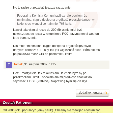
No to radzę przeczytać jeszcze raz zdanie:
Federalna Komisja Komunikacji uznaje bowiem, że
minimalna, ciągle dostępna prędkość przesyłu danych w
takiej sieci wynosi co najmniej 768 kb/s.
Nawet jakbyś miał łącze do 200Mbit/s nie miał byś
nowoczesnego łącza w rozumieniu FKK - przynajmniej według
tego tłumaczenia.
Dla mnie "minimalna, ciągle dostępna prędkość przesyłu
danych" oznacza CIR, a ty, tak jak większość osób, która nie ma
polpaka/SDI masz CIR na poziomie 0 kbit/s
Tomek
,
31 sierpnia 2009, 11:27
Cóż... marzyciele, tak to określam. Ja chciałbym by po
przekroczeniu limitu, spowalniała mi prędkość chociaż do
szybkości EDGE (230kb/s). Naprawdę bym się cieszył.
dodaj komentarz
Zostań Patronem
Od 2006 roku popularyzujemy naukę. Chcemy się rozwijać i dostarczać