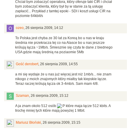
Chciał bym zobaczyć operatora, który oferuje taki CIR i chciał
bym zobaczyć klienta, który był by w stanie za tą usługę
zapłacić... Przykład z tamtej epoki - SDI i koszt usługi CIR na
poziomie 64kbit/s
ozeo
,
26 sierpnia 2009, 14:12
To Polska jest chyba ze 30 lat za Koreą bo u nas w kraju
średnia nie przekracza tej co na Alasce bo u nas jeszcze
królują łącza ~1Mb/s. Śmiesznie się czyta te dane z biednego
USA gdzie mają średnią na poziaomie 5Mb
Gość derobert
,
26 sierpnia 2009, 14:55
a mi się wydaje że u nas już więcej jest niż 1mb/s... nie znam
nikogo z moich znajomych który miałby tak kiepskie łącze.
Teraz raczej królują łącza ok 3-4mb/s. Sam mam 4/8.
Szaman
,
26 sierpnia 2009, 15:12
A ja znam okolo 512 osób
które maja łącze 512 kbits. A
trochę mniej tych które mają powyżej 1 Mbit.
Mariusz Błoński
,
26 sierpnia 2009, 15:15