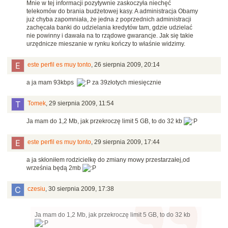
Mnie w tej informacji pozytywnie zaskoczyła niechęć
telekomów do brania budżetowej kasy. A administracja Obamy
już chyba zapomniała, że jedna z poprzednich administracji
zachęcała banki do udzielania kredytów tam, gdzie udzielać
nie powinny i dawała na to rządowe gwarancje. Jak się takie
urzędnicze mieszanie w rynku kończy to właśnie widzimy.
este perfil es muy tonto
,
26 sierpnia 2009, 20:14
a ja mam 93kbps
za 39złotych miesięcznie
Tomek
,
29 sierpnia 2009, 11:54
Ja mam do 1,2 Mb, jak przekroczę limit 5 GB, to do 32 kb
este perfil es muy tonto
,
29 sierpnia 2009, 17:44
a ja skłoniłem rodzicielkę do zmiany mowy przestarzałej,od
września będą 2mb
czesiu
,
30 sierpnia 2009, 17:38
Ja mam do 1,2 Mb, jak przekroczę limit 5 GB, to do 32 kb