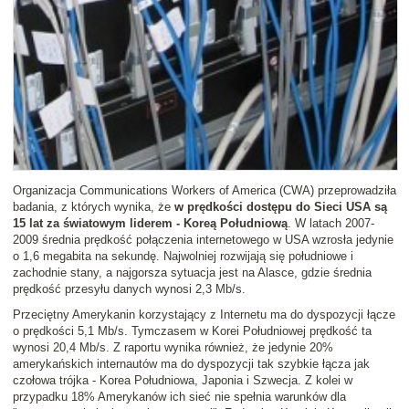
Organizacja Communications Workers of America (CWA) przeprowadziła
badania, z których wynika, że
w prędkości dostępu do Sieci USA są
15 lat za światowym liderem - Koreą Południową
. W latach 2007-
2009 średnia prędkość połączenia internetowego w USA wzrosła jedynie
o 1,6 megabita na sekundę. Najwolniej rozwijają się południowe i
zachodnie stany, a najgorsza sytuacja jest na Alasce, gdzie średnia
prędkość przesyłu danych wynosi 2,3 Mb/s.
Przeciętny Amerykanin korzystający z Internetu ma do dyspozycji łącze
o prędkości 5,1 Mb/s. Tymczasem w Korei Południowej prędkość ta
wynosi 20,4 Mb/s. Z raportu wynika również, że jedynie 20%
amerykańskich internautów ma do dyspozycji tak szybkie łącza jak
czołowa trójka - Korea Południowa, Japonia i Szwecja. Z kolei w
przypadku 18% Amerykanów ich sieć nie spełnia warunków dla