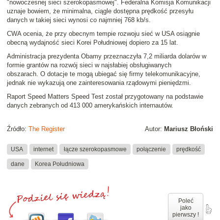
"nowoczesnej sieci szerokopasmowej". Federalna Komisja Komunikacji
uznaje bowiem, że minimalna, ciągle dostępna prędkość przesyłu
danych w takiej sieci wynosi co najmniej 768 kb/s.
CWA ocenia, że przy obecnym tempie rozwoju sieć w USA osiągnie
obecną wydajność sieci Korei Południowej dopiero za 15 lat.
Administracja prezydenta Obamy przeznaczyła 7,2 miliarda dolarów w
formie grantów na rozwój sieci w najsłabiej obsługiwanych
obszarach. O dotacje te mogą ubiegać się firmy telekomunikacyjne,
jednak nie wykazują one zainteresowania rządowymi pieniędzmi.
Raport Speed Matters Speed Test został przygotowany na podstawie
danych zebranych od 413 000 amerykańskich internautów.
Źródło:
The Register
Autor:
Mariusz Błoński
USA
internet
łącze szerokopasmowe
połączenie
prędkość
dane
Korea Południowa
Poleć
jako
pierwszy !