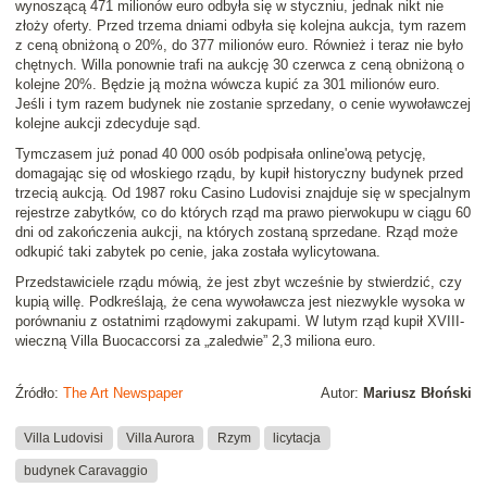
wynoszącą 471 milionów euro odbyła się w styczniu, jednak nikt nie
złoży oferty. Przed trzema dniami odbyła się kolejna aukcja, tym razem
z ceną obniżoną o 20%, do 377 milionów euro. Również i teraz nie było
chętnych. Willa ponownie trafi na aukcję 30 czerwca z ceną obniżoną o
kolejne 20%. Będzie ją można wówcza kupić za 301 milionów euro.
Jeśli i tym razem budynek nie zostanie sprzedany, o cenie wywoławczej
kolejne aukcji zdecyduje sąd.
Tymczasem już ponad 40 000 osób podpisała online'ową petycję,
domagając się od włoskiego rządu, by kupił historyczny budynek przed
trzecią aukcją. Od 1987 roku Casino Ludovisi znajduje się w specjalnym
rejestrze zabytków, co do których rząd ma prawo pierwokupu w ciągu 60
dni od zakończenia aukcji, na których zostaną sprzedane. Rząd może
odkupić taki zabytek po cenie, jaka została wylicytowana.
Przedstawiciele rządu mówią, że jest zbyt wcześnie by stwierdzić, czy
kupią willę. Podkreślają, że cena wywoławcza jest niezwykle wysoka w
porównaniu z ostatnimi rządowymi zakupami. W lutym rząd kupił XVIII-
wieczną Villa Buocaccorsi za „zaledwie” 2,3 miliona euro.
Źródło:
The Art Newspaper
Autor:
Mariusz Błoński
Villa Ludovisi
Villa Aurora
Rzym
licytacja
budynek Caravaggio