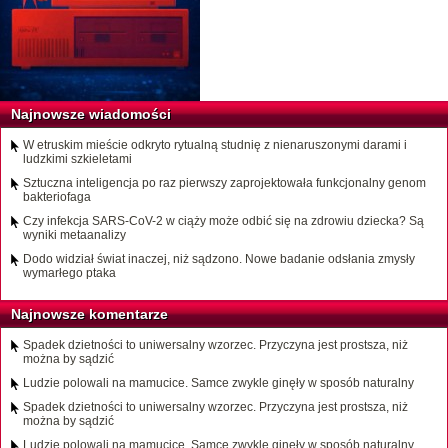
Najnowsze wiadomości
W etruskim mieście odkryto rytualną studnię z nienaruszonymi darami i
ludzkimi szkieletami
Sztuczna inteligencja po raz pierwszy zaprojektowała funkcjonalny genom
bakteriofaga
Czy infekcja SARS-CoV-2 w ciąży może odbić się na zdrowiu dziecka? Są
wyniki metaanalizy
Dodo widział świat inaczej, niż sądzono. Nowe badanie odsłania zmysły
wymarłego ptaka
Najnowsze komentarze
Spadek dzietności to uniwersalny wzorzec. Przyczyna jest prostsza, niż
można by sądzić
Ludzie polowali na mamucice. Samce zwykle ginęły w sposób naturalny
Spadek dzietności to uniwersalny wzorzec. Przyczyna jest prostsza, niż
można by sądzić
Ludzie polowali na mamucice. Samce zwykle ginęły w sposób naturalny