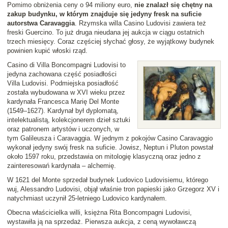
Pomimo obniżenia ceny o 94 miliony euro,
nie znalazł się chętny na
zakup budynku, w którym znajduje się jedyny fresk na suficie
autorstwa Caravaggia
. Rzymska willa Casino Ludovisi zawiera też
freski Guercino. To już druga nieudana jej aukcja w ciągu ostatnich
trzech miesięcy. Coraz częściej słychać głosy, że wyjątkowy budynek
powinien kupić włoski rząd.
Casino di Villa Boncompagni Ludovisi to
jedyna zachowana część posiadłości
Villa Ludovisi. Podmiejska posiadłość
została wybudowana w XVI wieku przez
kardynała Francesca Marię Del Monte
(1549–1627). Kardynał był dyplomatą,
intelektualistą, kolekcjonerem dzieł sztuki
oraz patronem artystów i uczonych, w
tym Galileusza i Caravaggia. W jednym z pokojów Casino Caravaggio
wykonał jedyny swój fresk na suficie. Jowisz, Neptun i Pluton powstał
około 1597 roku, przedstawia on mitologię klasyczną oraz jedno z
zainteresowań kardynała – alchemię.
W 1621 del Monte sprzedał budynek Ludovico Ludovisiemu, którego
wuj, Alessandro Ludovisi, objął właśnie tron papieski jako Grzegorz XV i
natychmiast uczynił 25-letniego Ludovico kardynałem.
Obecna właścicielka willi, księżna Rita Boncompagni Ludovisi,
wystawiła ją na sprzedaż. Pierwsza aukcja, z ceną wywoławczą