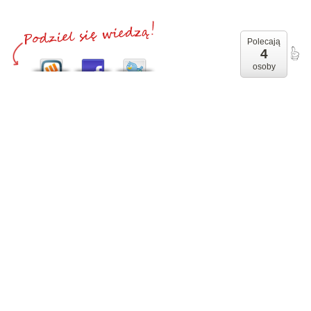
Polecają
4
osoby