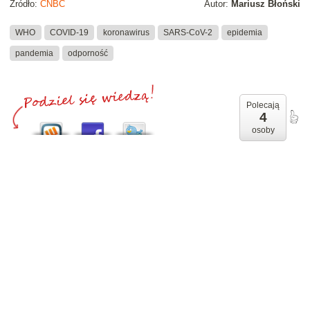
Źródło:
CNBC
Autor:
Mariusz Błoński
WHO
COVID-19
koronawirus
SARS-CoV-2
epidemia
pandemia
odporność
Polecają
4
osoby