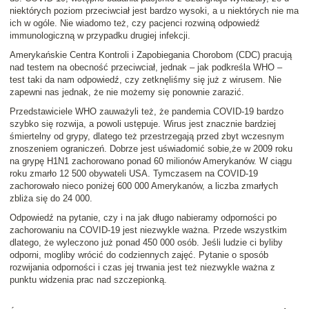
niektórych poziom przeciwciał jest bardzo wysoki, a u niektórych nie ma
ich w ogóle. Nie wiadomo też, czy pacjenci rozwiną odpowiedź
immunologiczną w przypadku drugiej infekcji.
Amerykańskie Centra Kontroli i Zapobiegania Chorobom (CDC) pracują
nad testem na obecność przeciwciał, jednak – jak podkreśla WHO –
test taki da nam odpowiedź, czy zetknęliśmy się już z wirusem. Nie
zapewni nas jednak, że nie możemy się ponownie zarazić.
Przedstawiciele WHO zauważyli też, że pandemia COVID-19 bardzo
szybko się rozwija, a powoli ustępuje. Wirus jest znacznie bardziej
śmiertelny od grypy, dlatego też przestrzegają przed zbyt wczesnym
znoszeniem ograniczeń. Dobrze jest uświadomić sobie,że w 2009 roku
na grypę H1N1 zachorowano ponad 60 milionów Amerykanów. W ciągu
roku zmarło 12 500 obywateli USA. Tymczasem na COVID-19
zachorowało nieco poniżej 600 000 Amerykanów, a liczba zmarłych
zbliża się do 24 000.
Odpowiedź na pytanie, czy i na jak długo nabieramy odporności po
zachorowaniu na COVID-19 jest niezwykle ważna. Przede wszystkim
dlatego, że wyleczono już ponad 450 000 osób. Jeśli ludzie ci byliby
odporni, mogliby wrócić do codziennych zajęć. Pytanie o sposób
rozwijania odporności i czas jej trwania jest też niezwykle ważna z
punktu widzenia prac nad szczepionką.