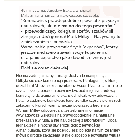
45 minut temu, Jarosław Bakalarz napisał:
Mała zmiana narracji z najwyższego szczebla:
Koronawirus prawdopodobnie powstał z przyczyn
"
naturalnych, ale
nie ma co do tego pewności
"
- przewodniczący kolegium szefów sztabów sił
zbrojnych USA generał Mark Milley. Nazywamy to
zmiękczaniem stanowiska.
Warto sobie przypomnieć tych "expertów", ktorzy
jeszcze niedawno stawiali swoje kupione na
straganie experctwo jako dowód, że wirus jest
naturalny.
Robi sie coraz ciekawiej.
Nie ma żadnej zmiany narracji. Jest za to manipulacja.
Odbyła się otóż konferencja prasowa w Pentagonie, w której
udział brał Milley i sekretarz obrony Esper. Pytano ich m.in. o to,
czy chińskie laboratoria powinny być pod międzynarodową
kontrolą i o działania amerykańskich służb wywiadowczych.
Pytanie zadano w kontekście tego, że tylko część z pierwszych
zakażeń, o których wiemy, można powiązać z targiem w
Wuhan. Milley odpowiedział, że zebrane informacje
wywiadowcze wskazują najprawdopodobniej na naturalne
przekazanie wirusa, a nie na ucieczkę z laboratorium. Dodał
jednak, że nie można stwierdzić tego z pewnością.
A manipulacja, którą się posługujesz, polega na tym, że Milley
mówił o drodze zakażenia, a nie o sposobie powstania wirusa.