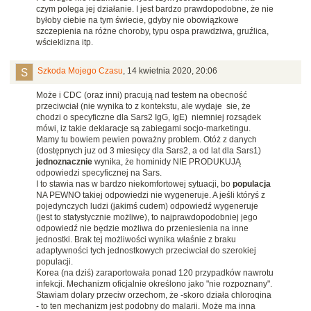
czym polega jej działanie. I jest bardzo prawdopodobne, że nie
byłoby ciebie na tym świecie, gdyby nie obowiązkowe
szczepienia na różne choroby, typu ospa prawdziwa, gruźlica,
wścieklizna itp.
Szkoda Mojego Czasu
,
14 kwietnia 2020, 20:06
Może i CDC (oraz inni) pracują nad testem na obecność
przeciwciał (nie wynika to z kontekstu, ale wydaje sie, że
chodzi o specyficzne dla Sars2 IgG, IgE) niemniej rozsądek
mówi, iz takie deklaracje są zabiegami socjo-marketingu.
Mamy tu bowiem pewien poważny problem. Otóż z danych
(dostępnych juz od 3 miesięcy dla Sars2, a od lat dla Sars1)
jednoznacznie
wynika, że hominidy NIE PRODUKUJĄ
odpowiedzi specyficznej na Sars.
I to stawia nas w bardzo niekomfortowej sytuacji, bo
populacja
NA PEWNO takiej odpowiedzi nie wygeneruje. A jeśli któryś z
pojedynczych ludzi (jakimś cudem) odpowiedź wygeneruje
(jest to statystycznie możliwe), to najprawdopodobniej jego
odpowiedź nie będzie możliwa do przeniesienia na inne
jednostki. Brak tej możliwości wynika właśnie z braku
adaptywności tych jednostkowych przeciwciał do szerokiej
populacji.
Korea (na dziś) zaraportowała ponad 120 przypadków nawrotu
infekcji. Mechanizm oficjalnie określono jako "nie rozpoznany".
Stawiam dolary przeciw orzechom, że -skoro działa chloroqina
- to ten mechanizm jest podobny do malarii. Może ma inna