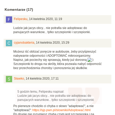
Komentarze (17)
Felipesku
,
14 kwietnia 2020, 11:19
Ludzie jak jacys obcy... nie potrafia sie adoptowac do
panujacych warunkow... tylko szczepionki i szczepionki.
cyjanobakteria
,
14 kwietnia 2020, 15:29
Możesz iść oblizać poręcze w autobusie, żeby przyśpieszyć
nabywanie odporności i ADOPTOWAĆ mikroorganizmy.
Napisz, jak pociechy się sprawują, kiedy już dorosną
Szczepionki to droga na skróty, która pozwala nabyć odporność
bez przechodzenia choroby i ponoszenia jej skutków.
Sławko
,
14 kwietnia 2020, 17:11
5 godzin temu, Felipesku napisał:
Ludzie jak jacys obcy... nie potrafia sie adoptowac do
panujacych warunkow... tylko szczepionki i szczepionki
Po pierwsze chodziło ci chyba o słowo "adaptować", a nie
"adoptować":
https://sjp.pwn.pl/slowniki/Adoptować.html
Po drugie nie rozumiesz chyba czym jest szczepionka i na