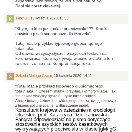
experctwo jako dowód, że wirus jest naturalny.
Robi sie coraz ciekawiej.
Kikkhull
,
15 kwietnia 2020, 13:35
Khym; to ktos już znalazł przeciwciała??? Kraska
"
powinien pisać scenariusze dla Marvela"
Tutaj macie przykład typowego głupiomądrego
totalniaka.
Od dawna wszyscy słyszeli o szybkich testach na
koronawirusa, które wykrywają własnie p-ciała, a ten
twierdzi, że nie ma. Kompromitacja roku.
Szkoda Mojego Czasu
,
15 kwietnia 2020, 14:11
Tutaj macie przykład typowego głupiomądrego
"
totalniaka.
" Owszem, mamy i przyklad, i kompromitacje. Tak,
"od dawna wszyscy słyszeli" ...tylko nikt nie widział.
A teraz troszkę faktów dla ewidentnego nieuka, cytuję pierwsze
z brzegu solidne zdanie (wytłuszczenie moje):
Konsultant krajowa w dziedzinie mikrobiologii
lekarskiej prof. Katarzyna Dzierżanowska-
Fangrat odpowiedziała na pismo dotyczące
stosowania szybkich testów kasetkowych
wykrywających przeciwciała w klasie |gM/lgG