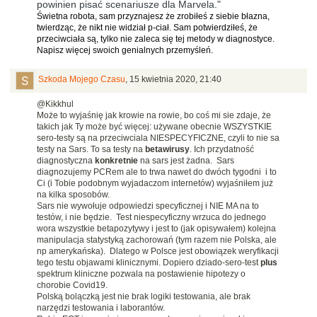
powinien pisać scenariusze dla Marvela."
Świetna robota, sam przyznajesz że zrobiłeś z siebie błazna,
twierdząc, że nikt nie widział p-ciał. Sam potwierdziłeś, że
przeciwciała są, tylko nie zaleca się tej metody w diagnostyce.
Napisz więcej swoich genialnych przemyśleń.
Szkoda Mojego Czasu
,
15 kwietnia 2020, 21:40
@Kikkhul
Może to wyjaśnię jak krowie na rowie, bo coś mi sie zdaje, że
takich jak Ty może być więcej: używane obecnie WSZYSTKIE
sero-testy są na przeciwciala NIESPECYFICZNE, czyli to nie sa
testy na Sars. To sa testy na
betawirusy
. Ich przydatność
diagnostyczna
konkretnie
na sars jest żadna. Sars
diagnozujemy PCRem ale to trwa nawet do dwóch tygodni i to
Ci (i Tobie podobnym wyjadaczom internetów) wyjaśniłem już
na kilka sposobów.
Sars nie wywołuje odpowiedzi specyficznej i NIE MA na to
testów, i nie będzie. Test niespecyficzny wrzuca do jednego
wora wszystkie betapozytywy i jest to (jak opisywałem) kolejna
manipulacja statystyką zachorowań (tym razem nie Polska, ale
np amerykańska). Dlatego w Polsce jest obowiązek weryfikacji
tego testu objawami klinicznymi. Dopiero dziado-sero-test
plus
spektrum kliniczne pozwala na postawienie hipotezy o
chorobie Covid19.
Polską bolączką jest nie brak logiki testowania, ale brak
narzędzi testowania i laborantów.