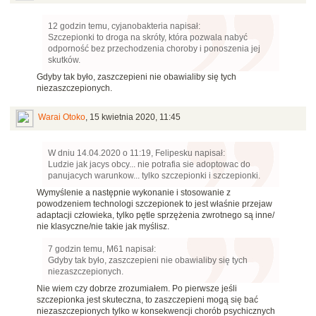
12 godzin temu, cyjanobakteria napisał:
Szczepionki to droga na skróty, która pozwala nabyć
odporność bez przechodzenia choroby i ponoszenia jej
skutków.
Gdyby tak było, zaszczepieni nie obawialiby się tych
niezaszczepionych.
Warai Otoko
,
15 kwietnia 2020, 11:45
W dniu 14.04.2020 o 11:19, Felipesku napisał:
Ludzie jak jacys obcy... nie potrafia sie adoptowac do
panujacych warunkow... tylko szczepionki i szczepionki.
Wymyślenie a następnie wykonanie i stosowanie z
powodzeniem technologi szczepionek to jest właśnie przejaw
adaptacji człowieka, tylko pętle sprzężenia zwrotnego są inne/
nie klasyczne/nie takie jak myślisz.
7 godzin temu, M61 napisał:
Gdyby tak było, zaszczepieni nie obawialiby się tych
niezaszczepionych.
Nie wiem czy dobrze zrozumiałem. Po pierwsze jeśli
szczepionka jest skuteczna, to zaszczepieni mogą się bać
niezaszczepionych tylko w konsekwencji chorób psychicznych