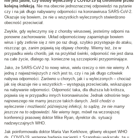
nie jest jasne, czy osoby wyleczony z COVID-19 są chronione przed
kolejną infekcją
. Nie ma obecnie jednoznacznej odpowiedzi na pytanie
czy i na jak długo nabywamy odporności na koronawirusa SARS-CoV-2.
Okazuje się bowiem, że nie u wszystkich wyleczonych stwierdzono
obecność przeciwciał.
Zwykle, gdy wyleczymy się z choroby wirusowej, jesteśmy odporni na
ponowne zachorowanie. Układ odpornościowy zapamiętuje bowiem
wirus i gdy zetknie się z nim po raz drugi, szybko przystępuje do ataku,
niszcząc go, zanim pojawią się objawy choroby. Wiemy też, że w
przypadku wielu chorób, jak na przykład świnki, odporność nie jest dana
na całe życie, dlatego np. konieczne są szczepionki przypominające.
Jako, że SARS-CoV-2 to nowy wirus, wielu rzeczy o nim nie wiemy. A
jedną z najważniejszych z nich jest to, czy i na jak długo człowiek
nabywa odporności. Zarówno u chorych, jak i u wyleczonych – chociaż
jak się okazuje nie u wszystkich – występują przeciwciała, wskazujące
na nabywanie odporności. Odporność taka, dla dłuższa lub krótsza,
pojawia się w przypadku innych koronawirusów. Jednak odnośnie tego
najnowszego nie mamy jeszcze takich danych.
Jeśli chodzi o
wyleczenie i możliwość późniejszej infekcji, to sądzę, że nie mamy
jeszcze na to odpowiedzi. Nie wiemy tego
, mówił na wczorajszej
konferencji prasowej doktor Mike Ryan, dyrektor ds. sytuacji
nadzwyczajnych WHO.
Jak poinformowała doktor Maria Van Kerkhove, główny ekspert WHO
ds. COVID-19, wstępne badania pacjentó z Szanghaju wykazały, że u