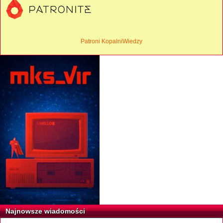
Patroni KopalniWiedzy
Najnowsze wiadomości