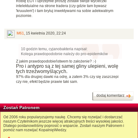
Robię EOT i uprzejmie proszę zostaw swoje wycieczki
intelektuialne na strone tradera (czy gdzie tam bywasz
'kruuulem') i tam bryluj inwektywami na sobie adekwatnym
poziomie.
M61
,
15 kwietnia 2020, 22:24
10 godzin temu, cyjanobakteria napisał:
Kolega prawdopodobnie należy do pro-epidemików
Z jakim prawdopodobieństwem to założenie? :-)
Pro i antypro są z tej samej gliny ulepieni, wolę
tych trzeźwomyślących.
97% dla drugiej dawki na odrę, a zatem 3% czy się zaszczepi
czy nie, efekt będzie prawie taki sam.
dodaj komentarz
Zostań Patronem
Od 2006 roku popularyzujemy naukę. Chcemy się rozwijać i dostarczać
naszym Czytelnikom jeszcze więcej atrakcyjnych treści wysokiej jakości.
Dlatego postanowiliśmy poprosić o wsparcie. Zostań naszym Patronem i
pomóż nam rozwijać KopalnięWiedzy.