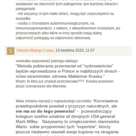
wystawiać na obecność tych patogenów, tym bardziej lekarze i
pielęgniarki
- nie wszyscy, w tym małe dzieci, mogą być zaszczepieni na
wszystko
- osoby z chorobami autoimmunologicznymi, na
immunosupresantach, z rakiem, z stwardnieniem rozsianym, po
przeszczepach albo które w inny sposób mają słabą
odporność polegają na odporności zbiorowej
Szkoda Mojego Czasu
,
15 kwietnia 2020, 11:57
nowiutka wypowiedź jednego takiego:
"Metoda pobierania przeciwciał od "ozdrowieńców"
będzie wprowadzana w Polsce w najbliższych dniach -
mówi wiceminister zdrowia Waldemar Kraska."
Khym; to ktos już znalazł przeciwciała??? Kraska powinien
pisać scenariusze dla Marvela.
Koronawirus
Mała zmiana narracji z najwyższego szczebla: "
prawdopodobnie powstał z przyczyn naturalnych, ale
nie ma co do tego pewności
" - przewodniczący
kolegium szefów sztabów sił zbrojnych USA generał
Mark Milley. Nazywamy to zmiękczaniem stanowiska.
Warto sobie przypomnieć tych "expertów", ktorzy
jeszcze niedawno stawiali swoje kupione na straganie