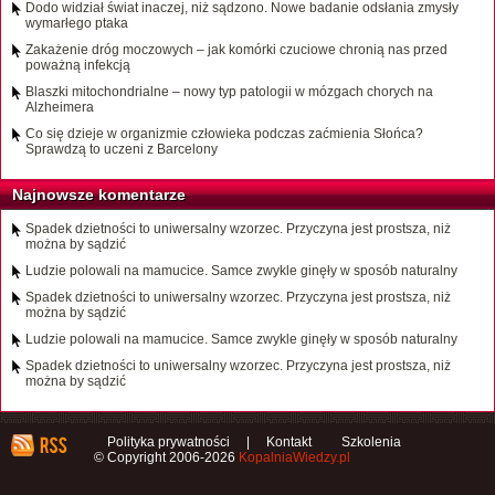
Dodo widział świat inaczej, niż sądzono. Nowe badanie odsłania zmysły
wymarłego ptaka
Zakażenie dróg moczowych – jak komórki czuciowe chronią nas przed
poważną infekcją
Blaszki mitochondrialne – nowy typ patologii w mózgach chorych na
Alzheimera
Co się dzieje w organizmie człowieka podczas zaćmienia Słońca?
Sprawdzą to uczeni z Barcelony
Najnowsze komentarze
Spadek dzietności to uniwersalny wzorzec. Przyczyna jest prostsza, niż
można by sądzić
Ludzie polowali na mamucice. Samce zwykle ginęły w sposób naturalny
Spadek dzietności to uniwersalny wzorzec. Przyczyna jest prostsza, niż
można by sądzić
Ludzie polowali na mamucice. Samce zwykle ginęły w sposób naturalny
Spadek dzietności to uniwersalny wzorzec. Przyczyna jest prostsza, niż
można by sądzić
Polityka prywatności
|
Kontakt
Szkolenia
© Copyright 2006-2026
KopalniaWiedzy.pl