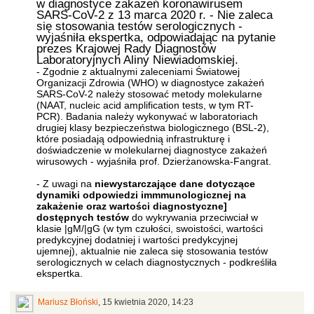
w diagnostyce zakażeń koronawirusem
SARS-CoV-2 z 13 marca 2020 r. - Nie zaleca
się stosowania testów serologicznych -
wyjaśniła ekspertka, odpowiadając na pytanie
prezes Krajowej Rady Diagnostów
Laboratoryjnych Aliny Niewiadomskiej.
- Zgodnie z aktualnymi zaleceniami Światowej
Organizacji Zdrowia (WHO) w diagnostyce zakażeń
SARS-CoV-2 należy stosować metody molekularne
(NAAT, nucleic acid amplification tests, w tym RT-
PCR). Badania należy wykonywać w laboratoriach
drugiej klasy bezpieczeństwa biologicznego (BSL-2),
które posiadają odpowiednią infrastrukturę i
doświadczenie w molekularnej diagnostyce zakażeń
wirusowych - wyjaśniła prof. Dzierżanowska-Fangrat.
- Z uwagi na
niewystarczające dane dotyczące
dynamiki odpowiedzi immmunologicznej na
zakażenie oraz wartości diagnostyczne]
dostępnych testów
do wykrywania przeciwciał w
klasie |gM/|gG (w tym czułości, swoistości, wartości
predykcyjnej dodatniej i wartości predykcyjnej
ujemnej), aktualnie nie zaleca się stosowania testów
serologicznych w celach diagnostycznych - podkreśliła
ekspertka.
Mariusz Błoński
,
15 kwietnia 2020, 14:23