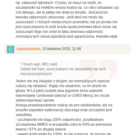
np. zaburzeń lękowych. Chyba, ze masz na myśli, że
szczepionki na niektóre wirusy trzeba np. co roku odnawiać czy
coś takiego, ale to jakby nie dotyczy tematu. Jest jeszcze
kwestia odporności zbiorowej - jeśli ktoś nie może się
zaszczepić z różnych medycznych powodów, lub po prostu nie
jest zaszczepiony to jeśli reszta społeczeństwa która może się
zaszczepić tego nie zrobi to taka zbiorowa odporność
chroniąca tych nieszczęśników jest ograniczona. Kwestia etyki.
cyjanobakteria
,
15 kwietnia 2020, 11:46
7 hours ago, M61 said:
Gdyby tak było, zaszczepieni nie obawialiby się tych
niezaszczepionych.
Jedno nie ma związku z drugim, bo niemyślących zawsze
należy się obawiać. Nigdy nie wiadomo, co im strzeli do
głowy. W LA jakiś czubek dwa tygodnie temu wykoleił
lokomotywę i próbował uderzyć w USNS Mercy, bo chciał
zdekonspirować spisek.
Kolega prawdopodobnie należy do pro-epidemików, ale na
wszelki wypadek wytłumaczę dlaczego brak szczepień jest
szkodliwy.
- szczepionki nie dają 100% odporności, przykładowo
szczepionka MMR2 w przypadku odry to 93% po pierwszej
dawce i 97% po drugiej dawce
- nawet jeżeli miały by 100%, to nie oznacza, że muszę się