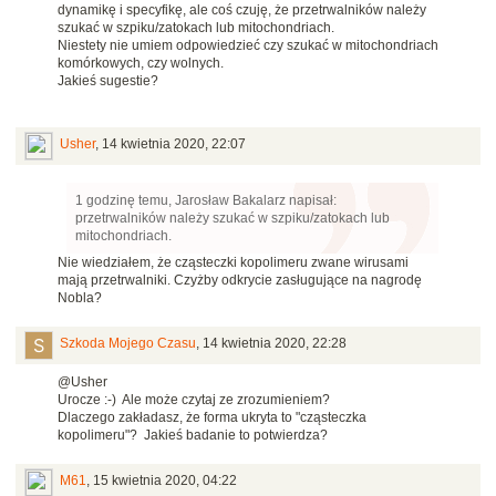
dynamikę i specyfikę, ale coś czuję, że przetrwalników należy
szukać w szpiku/zatokach lub mitochondriach.
Niestety nie umiem odpowiedzieć czy szukać w mitochondriach
komórkowych, czy wolnych.
Jakieś sugestie?
Usher
,
14 kwietnia 2020, 22:07
1 godzinę temu, Jarosław Bakalarz napisał:
przetrwalników należy szukać w szpiku/zatokach lub
mitochondriach.
Nie wiedziałem, że cząsteczki kopolimeru zwane wirusami
mają przetrwalniki. Czyżby odkrycie zasługujące na nagrodę
Nobla?
Szkoda Mojego Czasu
,
14 kwietnia 2020, 22:28
@Usher
Urocze :-) Ale może czytaj ze zrozumieniem?
Dlaczego zakładasz, że forma ukryta to "cząsteczka
kopolimeru"? Jakieś badanie to potwierdza?
M61
,
15 kwietnia 2020, 04:22