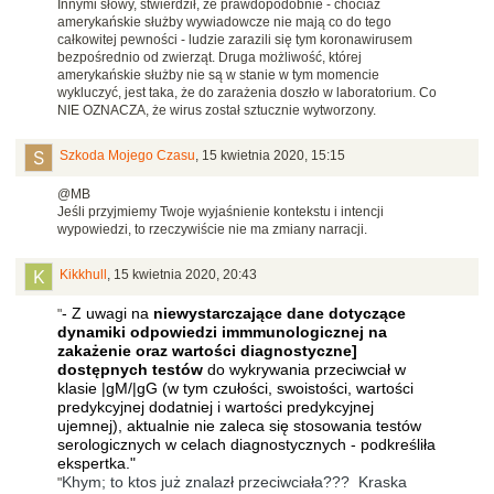
Innymi słowy, stwierdził, że prawdopodobnie - chociaż
amerykańskie służby wywiadowcze nie mają co do tego
całkowitej pewności - ludzie zarazili się tym koronawirusem
bezpośrednio od zwierząt. Druga możliwość, której
amerykańskie służby nie są w stanie w tym momencie
wykluczyć, jest taka, że do zarażenia doszło w laboratorium. Co
NIE OZNACZA, że wirus został sztucznie wytworzony.
Szkoda Mojego Czasu
,
15 kwietnia 2020, 15:15
@MB
Jeśli przyjmiemy Twoje wyjaśnienie kontekstu i intencji
wypowiedzi, to rzeczywiście nie ma zmiany narracji.
Kikkhull
,
15 kwietnia 2020, 20:43
- Z uwagi na
niewystarczające dane dotyczące
"
dynamiki odpowiedzi immmunologicznej na
zakażenie oraz wartości diagnostyczne]
dostępnych testów
do wykrywania przeciwciał w
klasie |gM/|gG (w tym czułości, swoistości, wartości
predykcyjnej dodatniej i wartości predykcyjnej
ujemnej), aktualnie nie zaleca się stosowania testów
serologicznych w celach diagnostycznych - podkreśliła
ekspertka."
Khym; to ktos już znalazł przeciwciała??? Kraska
"