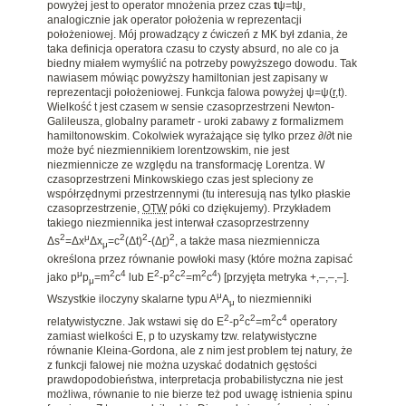
powyżej jest to operator mnożenia przez czas
t
ψ=tψ,
analogicznie jak operator położenia w reprezentacji
położeniowej. Mój prowadzący z ćwiczeń z MK był zdania, że
taka definicja operatora czasu to czysty absurd, no ale co ja
biedny miałem wymyślić na potrzeby powyższego dowodu. Tak
nawiasem mówiąc powyższy hamiltonian jest zapisany w
reprezentacji położeniowej. Funkcja falowa powyżej ψ=ψ(
r
,t).
Wielkość t jest czasem w sensie czasoprzestrzeni Newton-
Galileusza, globalny parametr - uroki zabawy z formalizmem
hamiltonowskim. Cokolwiek wyrażające się tylko przez ∂/∂t nie
może być niezmiennikiem lorentzowskim, nie jest
niezmiennicze ze względu na transformację Lorentza. W
czasoprzestrzeni Minkowskiego czas jest spleciony ze
współrzędnymi przestrzennymi (tu interesują nas tylko płaskie
czasoprzestrzenie,
OTW
póki co dziękujemy). Przykładem
takiego niezmiennika jest interwał czasoprzestrzenny
2
μ
2
2
2
Δs
=
Δx
Δx
=c
(Δt)
-
(Δ
r
)
, a także
masa niezmiennicza
μ
określona przez równanie powłoki masy (które można zapisać
μ
2
4
2
2
2
2
4
jako
p
p
=m
c
lub E
-p
c
=
m
c
) [przyjęta metryka +,–,–,–].
μ
μ
Wszystkie iloczyny skalarne typu
A
A
to niezmienniki
μ
2
2
2
2
4
relatywistyczne. Jak wstawi się do E
-p
c
=
m
c
operatory
zamiast wielkości E, p to uzyskamy tzw. relatywistyczne
równanie Kleina-Gordona, ale z nim jest problem tej natury, że
z funkcji falowej nie można uzyskać dodatnich gęstości
prawdopodobieństwa, interpretacja probabilistyczna nie jest
możliwa, równanie to nie bierze też pod uwagę istnienia spinu