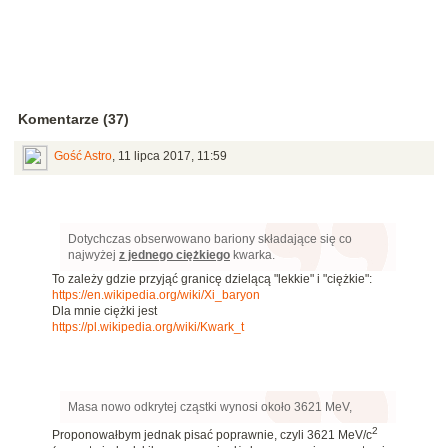
Komentarze (37)
Gość Astro
,
11 lipca 2017, 11:59
Dotychczas obserwowano bariony składające się co
najwyżej
z jednego ciężkiego
kwarka.
To zależy gdzie przyjąć granicę dzielącą "lekkie" i "ciężkie":
https://en.wikipedia.org/wiki/Xi_baryon
Dla mnie ciężki jest
https://pl.wikipedia.org/wiki/Kwark_t
Masa nowo odkrytej cząstki wynosi około 3621 MeV,
2
Proponowałbym jednak pisać poprawnie, czyli 3621 MeV/c