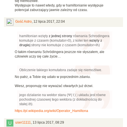
się niemożliwe.
Występuje to nawet wtedy, gdy w hamiltonianie występuje
potencjał zaburzający jawnie zależny od czasu.
Gość Astro
,
12 lipca 2017, 22:04
hamiltonian wzięty
z jednej strony
równania Schrodingera
komutuje z czasem (komutator=0), z kolei ten
wzięty z
drugiej
strony nie komutuje z czasem (komutator=iħ)
O takim równaniu Schrödingera jeszcze nie słyszałem, ale
człowiek uczy się całe życie…
Obliczenie takiego komutatora zadaje się niemożliwe.
No patrz, a Tobie się udało w poprzednim zdaniu.
Wiesz, proponuję nie wyważać otwartych już drzwi.
jego działanie na wektor stanu |Ψ( t ) 〉 układu jest równe
pochodnej czasowej tego wektora (z dokładnością do
stałej iℏ).
https://pl.wikipedia.org/wiki/Operator_Hamiltona
user11111
,
13 lipca 2017, 08:29