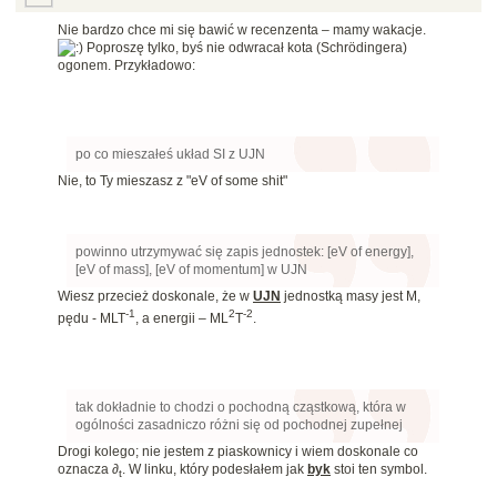
Nie bardzo chce mi się bawić w recenzenta – mamy wakacje.
Poproszę tylko, byś nie odwracał kota (Schrödingera)
ogonem. Przykładowo:
po co mieszałeś układ SI z UJN
Nie, to Ty mieszasz z "eV of some shit"
powinno utrzymywać się zapis jednostek: [eV of energy],
[eV of mass], [eV of momentum] w UJN
Wiesz przecież doskonale, że w
UJN
jednostką masy jest M,
-1
2
-2
pędu - MLT
, a energii – ML
T
.
tak dokładnie to chodzi o pochodną cząstkową, która w
ogólności zasadniczo różni się od pochodnej zupełnej
Drogi kolego; nie jestem z piaskownicy i wiem doskonale co
oznacza ∂
. W linku, który podesłałem jak
byk
stoi ten symbol.
t