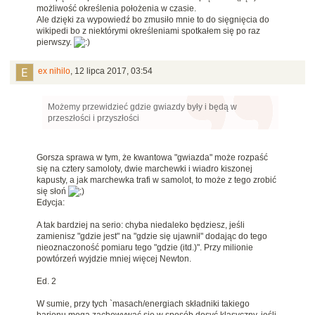
możliwość określenia położenia w czasie.
Ale dzięki za wypowiedź bo zmusiło mnie to do sięgnięcia do
wikipedi bo z niektórymi określeniami spotkałem się po raz
pierwszy.
ex nihilo
,
12 lipca 2017, 03:54
Możemy przewidzieć gdzie gwiazdy były i będą w
przeszłości i przyszłości
Gorsza sprawa w tym, że kwantowa "gwiazda" może rozpaść
się na cztery samoloty, dwie marchewki i wiadro kiszonej
kapusty, a jak marchewka trafi w samolot, to może z tego zrobić
się słoń
Edycja:
A tak bardziej na serio: chyba niedaleko będziesz, jeśli
zamienisz "gdzie jest" na "gdzie się ujawnił" dodając do tego
nieoznaczoność pomiaru tego "gdzie (itd.)". Przy milionie
powtórzeń wyjdzie mniej więcej Newton.
Ed. 2
W sumie, przy tych `masach/energiach składniki takiego