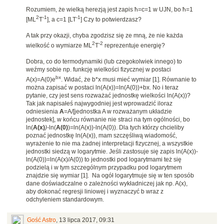
Rozumiem, że wielką herezją jest zapis ħ=c=1 w UJN, bo ħ=1
2
-1
-1
[ML
T
], a c=1 [LT
] Czy to potwierdzasz?
A tak przy okazji, chyba zgodzisz się ze mną, że nie każda
2
-2
wielkość o wymiarze ML
T
reprezentuje energię?
Dobra, co do termodynamiki (lub czegokolwiek innego) to
weźmy sobie np. funkcję wielkości fizycznej w postaci
bx
A(x)=A(0)e
. Widać, że b*x musi mieć wymiar [1]. Równanie to
można zapisać w postaci ln(A(x))=ln(A(0))+bx. No i teraz
pytanie, czy jest sens rozważać jednostkę wielkości ln(A(x))?
Tak jak napisałeś najwygodniej jest wprowadzić iloraz
odniesienia
A
=A/[jednostka A w rozważanym układzie
jednostek], w końcu równanie nie straci na tym ogólności, bo
ln(
A(x)
)-
ln(
A(0)
)=ln(A(x))-ln(A(0)). Dla tych którzy chcieliby
poznać jednostkę ln(A(x)), mam szczęśliwą wiadomość,
wyrażenie to nie ma żadnej interpretacji fizycznej, a wszystkie
jednostki siedzą w logarytmie. Jeśli zastosuje się zapis ln(A(x))-
ln(A(0))=ln(A(x)/A(0)) to jednostki pod logarytmami też się
podzielą i w tym szczególnym przypadku pod logarytmem
znajdzie się wymiar [1]. Na ogół logarytmuje się w ten sposób
dane doświadczalne o zależności wykładniczej jak np. A(x),
aby dokonać regresji liniowej i wyznaczyć b wraz z
odchyleniem standardowym.
Gość Astro
,
13 lipca 2017, 09:31