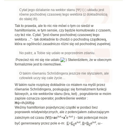
Cytat jego działanie na wektor stanu |Ψ( t ) 〉 układu jest
równe pochodnej czasowej tego wektora (z dokładnością
do stałej iℏ).
Tak to prawda, ale to nic nie mówi o tym co siedzi w
hamiltonianie, w tym sensie, czy będzie komutowało z czasem,
czy też nie. Cytat: "jest równe pochodnej czasowej tego
wektora ..." - tak dokładnie to chodzi o pochodną cząstkową,
która w ogólności zasadniczo różni się od pochodnej zupełnej.
No patrz, a Tobie się udało w poprzednim zdaniu.
Przecież nic mi się nie udało
Stwierdziłem, że w obecnym
formalizmie jest to niemożliwe.
O takim równaniu Schrödingera jeszcze nie słyszałem, ale
człowiek uczy się całe życie…
W takim razie rozpiszę dokładnie co miałem na myśli przez
równanie Schrödingera, posługując się formalizmem funkcji
falowych, a nie wektorów stanu (bra, ket) , pogrubienie w moim
zapisie oznacza operator, podkreślenie wektor :
H
ψ=iħ(∂/∂t)ψ
Weźmy hamiltonian pojedynczej cząstki w postaci bez
poprawek relatywistycznych, ale z potencjałem zaburzającym
iωt
*
-iωt
zależnym od czasu (
V
(t)=
a
e
+
a
e
) - taki potencjał może
iωt
iωt
być generowany przez pole e-m:
E
=
E
e
,
B
=
B
e
, ω -
0
0