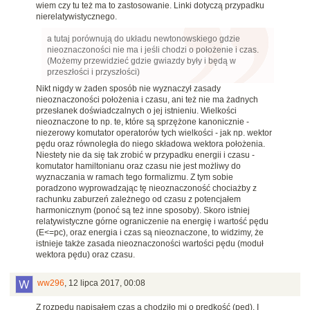
wiem czy tu też ma to zastosowanie. Linki dotyczą przypadku
nierelatywistycznego.
a tutaj porównują do układu newtonowskiego gdzie
nieoznaczoności nie ma i jeśli chodzi o położenie i czas.
(Możemy przewidzieć gdzie gwiazdy były i będą w
przeszłości i przyszłości)
Nikt nigdy w żaden sposób nie wyznaczył zasady
nieoznaczoności położenia i czasu, ani też nie ma żadnych
przesłanek doświadczalnych o jej istnieniu. Wielkości
nieoznaczone to np. te, które są sprzężone kanonicznie -
niezerowy komutator operatorów tych wielkości - jak np. wektor
pędu oraz równoległa do niego składowa wektora położenia.
Niestety nie da się tak zrobić w przypadku energii i czasu -
komutator hamiltonianu oraz czasu nie jest możliwy do
wyznaczania w ramach tego formalizmu. Z tym sobie
poradzono wyprowadzając tę nieoznaczoność chociażby z
rachunku zaburzeń zależnego od czasu z potencjałem
harmonicznym (ponoć są też inne sposoby). Skoro istniej
relatywistyczne górne ograniczenie na energię i wartość pędu
(E<=pc), oraz energia i czas są nieoznaczone, to widzimy, że
istnieje także zasada nieoznaczoności wartości pędu (moduł
wektora pędu) oraz czasu.
ww296
,
12 lipca 2017, 00:08
Z rozpędu napisałem czas a chodziło mi o prędkość (pęd). I