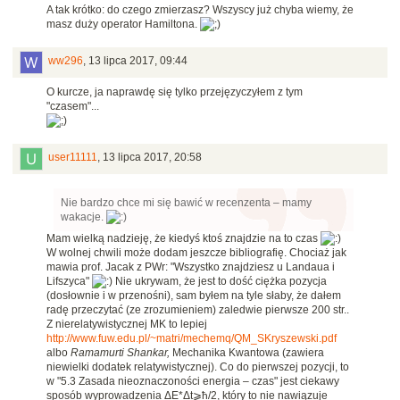
A tak krótko: do czego zmierzasz? Wszyscy już chyba wiemy, że
masz duży operator Hamiltona.
ww296
,
13 lipca 2017, 09:44
O kurcze, ja naprawdę się tylko przejęzyczyłem z tym
"czasem"...
user11111
,
13 lipca 2017, 20:58
Nie bardzo chce mi się bawić w recenzenta – mamy
wakacje.
Mam wielką nadzieję, że kiedyś ktoś znajdzie na to czas
W wolnej chwili może dodam jeszcze bibliografię. Chociaż jak
mawia prof. Jacak z PWr: "Wszystko znajdziesz u Landaua i
Lifszyca"
Nie ukrywam, że jest to dość ciężka pozycja
(dosłownie i w przenośni), sam byłem na tyle słaby, że dałem
radę przeczytać (ze zrozumieniem) zaledwie pierwsze 200 str..
Z nierelatywistycznej MK to lepiej
http://www.fuw.edu.pl/~matri/mechemq/QM_SKryszewski.pdf
albo
Ramamurti Shankar,
Mechanika Kwantowa (zawiera
niewielki dodatek relatywistycznej). Co do pierwszej pozycji, to
w "5.3 Zasada nieoznaczoności energia – czas" jest ciekawy
sposób wyprowadzenia
ΔE*
Δt⩾ħ/2,
który to nie nawiązuje