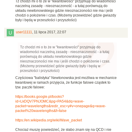
Tz chodzi mi o to że w "kwantowości" przyjmuję do wiadomości
naczelną zasadę - nieoznaczoność - a tutaj porównują do
układu newtonowskiego gdzie nieoznaczoności nie ma i jeśli
chodzi o położenie i czas. (Możemy przewidzieć gdzie gwiazdy
były i będą w przeszłości i przyszłości)
user11111
,
11 lipca 2017, 22:07
Tz chodzi mi o to że w "kwantowości" przyjmuję do
wiadomości naczelną zasadę - nieoznaczoność - a tutaj
porównują do układu newtonowskiego gdzie
nieoznaczoności nie ma i jeśli chodzi o położenie i czas.
(Możemy przewidzieć gdzie gwiazdy były i będą w
przeszłości i przyszłości)
Częściowa "balistyka" Newtonowska jest możliwa w mechanice
kwantowej w ramach przyjęcia, że funkcje falowe cząstek to
tzw. paczki falowe:
https://books.google.pl/books?
id=LkDQV7PNJOMC&pg=PA54&dq=wave-
packet+wavelengths&redir_esc=y#v=onepage&q=wave-
packet%20wavelengths&f=false
https://en.wikipedia.org/wiki/Wave_packet
Chociaż muszę powiedzieć, że słabo znam się na QCD i nie