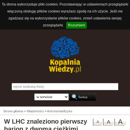
Ta strona wykorzystuje pliki cookies. Pozostawiając w ustawieniach przeglądarki
włączoną obsługę plików cookies wyrażasz zgodę na ich użycie. Jeśli nie
zgadzasz się na wykorzystanie plików cookies, zmień ustawienia swojej
przeglądarki.
Rozumiem
Strona główna
>
Wiadomości
>
Astronomia/fizyka
W LHC znaleziono pierwszy
A
A
A
barion z dwoma ciężkimi