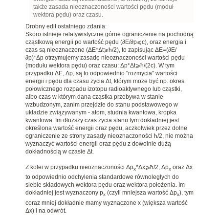
także zasada nieoznaczoności wartości pędu (moduł
wektora pędu) oraz czasu.
Drobny edit ostatniego zdania:
Skoro istnieje relatywistyczne górne ograniczenie na pochodną
cząstkową energii po wartość pędu (
∂
E/
∂p
⩽c), oraz energia i
czas są nieoznaczone (
ΔE*
Δt⩾ħ/2)
, to zapisując
ΔE=
(
∂
E/
∂p)
*
Δp otrzymujemy
zasadę nieoznaczoności wartości pędu
(modułu wektora pędu) oraz czasu:
Δp
*
Δt⩾ħ/(2c)
. W tym
przypadku
ΔE,
Δp,
są to odpowiednio "rozmycia" wartości
energii i pędu dla czasu życia
Δt, którym może być np. okres
połowicznego rozpadu izotopu radioaktywnego lub cząstki,
albo czas w którym dana cząstka przebywa w stanie
wzbudzonym, zanim przejdzie do stanu podstawowego w
układzie związywanym - atom, studnia kwantowa, kropka
kwantowa.
Im dłuższy czas życia stanu tym dokładniej jest
określona wartość energii oraz pędu, aczkolwiek przez dolne
ograniczenie ze strony zasady nieoznaczoności
ħ/2, nie można
wyznaczyć wartości energii oraz pędu z dowolnie dużą
dokładnością w czasie
Δt.
Z kolei w przypadku nieoznaczoności
Δp
*
Δx
⩾ħ/2,
Δp
oraz
Δx
x
x
to odpowiednio odchylenia standardowe równoległych do
siebie składowych wektora pędu oraz wektora położenia
. Im
dokładniej jest wyznaczony
p
(czyli mniejsza wartość
Δp
), tym
x
x
coraz mniej dokładnie mamy wyznaczone x (większa wartość
Δx) i na odwrót.