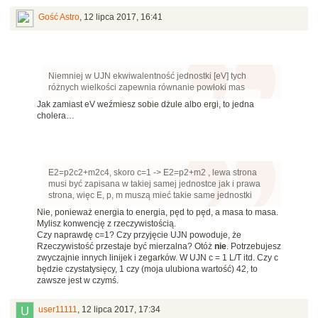
Gość Astro
,
12 lipca 2017, 16:41
Niemniej w UJN ekwiwalentność jednostki [eV] tych
różnych wielkości zapewnia równanie powłoki mas
Jak zamiast eV weźmiesz sobie dżule albo ergi, to jedna
cholera…
E2=p2c2+m2c4, skoro c=1 -> E2=p2+m2 , lewa strona
musi być zapisana w takiej samej jednostce jak i prawa
strona, więc E, p, m muszą mieć takie same jednostki
Nie, ponieważ energia to energia, pęd to pęd, a masa to masa.
Mylisz konwencję z rzeczywistością.
Czy naprawdę c=1? Czy przyjęcie UJN powoduje, że
Rzeczywistość przestaje być mierzalna? Otóż
nie
. Potrzebujesz
zwyczajnie innych linijek i zegarków. W UJN c = 1 L/T itd. Czy c
będzie czystatysięcy, 1 czy (moja ulubiona wartość) 42, to
zawsze jest w czymś.
user11111
,
12 lipca 2017, 17:34