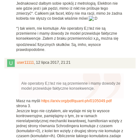
Jednakowoż dałbym sobie spokój z metrologią. Elektron nie
wie gdzie jest i jak pędzi, mimo iż nikt nie próbuje tego
zmierzyć*. Całkiem jak facet, który nie ma racji, mimo że żadna
kobieta nie słyszy co biedak właśnie mówi
*) tak wiem, nie komutuje. Ale operatory E,t też nie są
przemienne i mamy dowody że model przewiduje faktyczne
konsekwencje. Zatem z braku przemienności x,p
można się
x
spodziewać fizycznych skutków. Są, imho, wysoce
prawdopodobne.
user11111
,
12 lipca 2017, 21:21
Ale operatory E,t też nie są przemienne i mamy dowody że
model przewiduje faktyczne konsekwencje.
Masz na myśli
https://arxiv.org/pdf/quant-ph/0105049.pdf
strona 3.
Jeszcze tego nie czytałem, ale wydaje mi się to wysoce
kontrowersyjne, pamiętajmy o tym, że w ramach
nierelatywistycznej mechaniki kwantowej, hamiltonian wzięty z
jednej strony równania Schrodingera komutuje z czasem
(komutator=0), z kolei ten wzięty z drugiej strony nie komutuje z
czasem (komutator=iħ). Obliczenie takiego komutatora zadaje