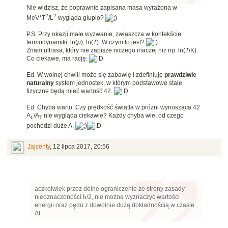
Nie widzisz, że poprawnie zapisana masa wyrażona w
2
2
MeV*T
/L
wygląda głupio?
P.S. Przy okazji małe wyzwanie, zwłaszcza w kontekście
termodynamiki: ln(
p
), ln(
T
). W czym to jest?
Znam ultrasa, który nie zapisze niczego inaczej niż np. ln(
T
/K).
Co ciekawe, ma rację.
Ed. W wolnej chwili może się zabawię i zdefiniuję
prawdziwie
naturalny
system jednostek, w którym podstawowe stałe
fizyczne będą mieć wartość 42.
Ed. Chyba warto. Czy prędkość światła w próżni wynosząca 42
A
/A
nie wygląda ciekawie? Każdy chyba wie, od czego
L
T
pochodzi duże A.
Jajcenty
,
12 lipca 2017, 20:56
aczkolwiek przez dolne ograniczenie ze strony zasady
nieoznaczoności ħ/2, nie można wyznaczyć wartości
energii oraz pędu z dowolnie dużą dokładnością w czasie
Δt.