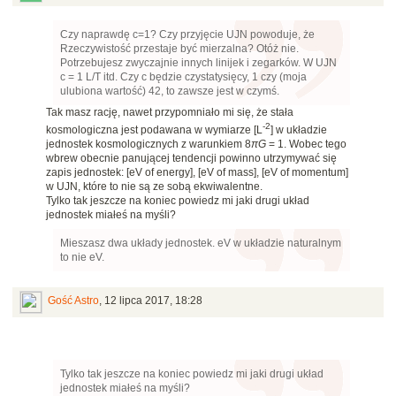
Czy naprawdę c=1? Czy przyjęcie UJN powoduje, że
Rzeczywistość przestaje być mierzalna? Otóż nie.
Potrzebujesz zwyczajnie innych linijek i zegarków. W UJN
c = 1 L/T itd. Czy c będzie czystatysięcy, 1 czy (moja
ulubiona wartość) 42, to zawsze jest w czymś.
Tak masz rację, nawet przypomniało mi się, że stała
-2
kosmologiczna jest podawana w wymiarze [L
] w układzie
jednostek kosmologicznych z warunkiem 8
πG
= 1. Wobec tego
wbrew obecnie panującej tendencji powinno utrzymywać się
zapis jednostek: [eV of energy], [eV of mass], [eV of momentum]
w UJN, które to nie są ze sobą ekwiwalentne.
Tylko tak jeszcze na koniec powiedz mi jaki drugi układ
jednostek miałeś na myśli?
Mieszasz dwa układy jednostek. eV w układzie naturalnym
to nie eV.
Gość Astro
,
12 lipca 2017, 18:28
Tylko tak jeszcze na koniec powiedz mi jaki drugi układ
jednostek miałeś na myśli?