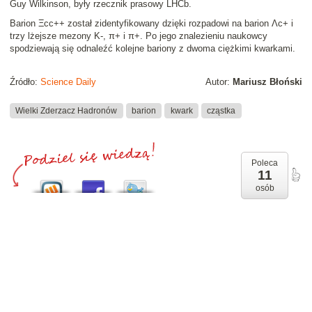
Guy Wilkinson, były rzecznik prasowy LHCb.
Barion Ξcc++ został zidentyfikowany dzięki rozpadowi na barion Λc+ i
trzy lżejsze mezony Κ-, π+ i π+. Po jego znalezieniu naukowcy
spodziewają się odnaleźć kolejne bariony z dwoma ciężkimi kwarkami.
Źródło:
Science Daily
Autor:
Mariusz Błoński
Wielki Zderzacz Hadronów
barion
kwark
cząstka
Poleca
11
osób