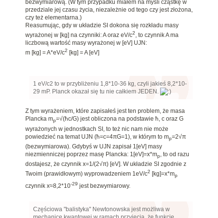
bezwymiarową. (W tym przypadku miałem na myśli cząstkę w
przedziale jej czasu życia, niezależnie od tego czy jest złożona,
czy też elementarna.)
Reasumując, gdy w układzie SI dokona się rozkładu masy
2
wyrażonej w [kg] na czynniki: A oraz eV/c
, to czynnik A ma
liczbową wartość masy wyrażonej w [eV] UJN:
2
m [kg] = A*eV/c
[kg] = A [eV]
1 eV/c2 to w przybliżeniu 1,8*10-36 kg, czyli jakieś 8,2*10-
29 mP. Planck okazał się tu nie całkiem JEDEN.
Z tym wyrażeniem, które zapisałeś jest ten problem, że masa
Plancka m
=√(ħc/G) jest obliczona na podstawie ħ, c oraz G
p
wyrażonych w jednostkach SI, to też nic nam nie może
powiedzieć na temat UJN (ħ=c=4
π
G=1), w którym to m
=2√
π
p
(bezwymiarowa). Gdybyś w UJN zapisał 1[eV] masy
niezmienniczej poprzez masę Plancka: 1[eV]=x*m
, to od razu
p
dostajesz, że czynnik x=1/(2√
π)
[eV]. W układzie SI zgodnie z
2
Twoim (prawidłowym) wyprowadzeniem 1eV/c
[kg]=x*m
p
-29
czynnik x≈8,2*10
jest bezwymiarowy.
Częściowa "balistyka" Newtonowska jest możliwa w
mechanice kwantowej w ramach przyjęcia, że funkcje