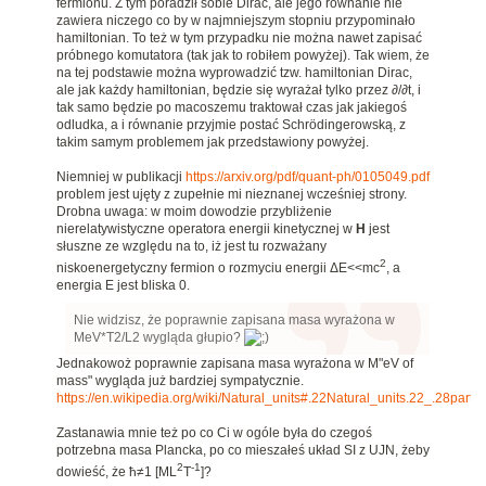
fermionu. Z tym poradził sobie Dirac, ale jego równanie nie
zawiera niczego co by w najmniejszym stopniu przypominało
hamiltonian. To też w tym przypadku nie można nawet zapisać
próbnego komutatora (tak jak to robiłem powyżej). Tak wiem, że
na tej podstawie można wyprowadzić tzw. hamiltonian Dirac,
ale jak każdy hamiltonian, będzie się wyrażał tylko przez ∂/∂t, i
tak samo będzie po macoszemu traktował czas jak jakiegoś
odludka, a i równanie przyjmie postać Schrödingerowską, z
takim samym problemem jak przedstawiony powyżej.
Niemniej w publikacji
https://arxiv.org/pdf/quant-ph/0105049.pdf
problem jest ujęty z zupełnie mi nieznanej wcześniej strony.
Drobna uwaga: w moim dowodzie przybliżenie
nierelatywistyczne operatora energii kinetycznej w
H
jest
słuszne ze względu na to, iż jest tu rozważany
2
niskoenergetyczny fermion o rozmyciu energii ΔE<<mc
, a
energia E jest bliska 0.
Nie widzisz, że poprawnie zapisana masa wyrażona w
MeV*T2/L2 wygląda głupio?
Jednakowoż poprawnie zapisana masa wyrażona w M"eV of
mass" wygląda już bardziej sympatycznie.
https://en.wikipedia.org/wiki/Natural_units#.22Natural_units.22_.28par
Zastanawia mnie też po co Ci w ogóle była do czegoś
potrzebna masa Plancka, po co mieszałeś układ SI z UJN, żeby
2
-1
dowieść, że ħ≠1 [ML
T
]?