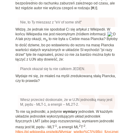
bezpośrednio do rachunku zaburzeń zależnego od czasu, ale
też nigdzie autor nie wylicza czegoś w rodzaju [
H
,t].
Nie, to Ty mieszasz z "eV of some shit"
Widzę, że jednak nie spodobał Ci się artykuł z Wikipedii. W
końcu Wikipedia nie jest nieomylnym źródłem informacji.
A tak przy okazji, m
to nie była u Ciebie masa Plancka? Byłoby
p
to dość dziwne, bo po wstawieniu do wzoru na masę Plancka
wartości stałych wyrażonych w układzie SI wychodzi "pi razy
drzwi" tyle ile napisałeś, przez co nie za bardzo można było to
łączyć z UJN aby dowieść, że:
Planck okazał się tu nie całkiem JEDEN.
Wydaje mi się, że miałeś na myśli zredukowaną stałą Plancka,
czy to prawda?
Wiesz przecież doskonale, że w UJN jednostką masy jest
M, pędu - MLT-1, a energii – ML2T-2.
To nie są jednostki, a jedynie
wymiary
jednostek. W każdym
układzie jednostek wykorzystującym układ jednostek
fizycznych LMT (albo jego rozszerzenia), wymiarem jednostki
-1
2
-2
masy jest M, pędu - MLT
, a energii ML
T
.
https://pl.wikipedia.org/wiki/Wymiar_wielko%C5%9Bci_fizycznej