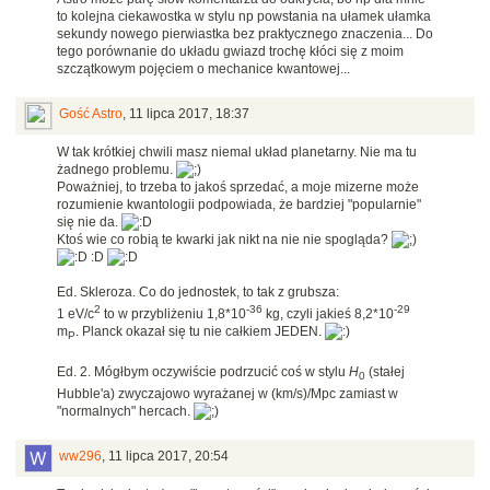
to kolejna ciekawostka w stylu np powstania na ułamek ułamka
sekundy nowego pierwiastka bez praktycznego znaczenia... Do
tego porównanie do układu gwiazd trochę kłóci się z moim
szczątkowym pojęciem o mechanice kwantowej...
Gość Astro
,
11 lipca 2017, 18:37
W tak krótkiej chwili masz niemal układ planetarny. Nie ma tu
żadnego problemu.
Poważniej, to trzeba to jakoś sprzedać, a moje mizerne może
rozumienie kwantologii podpowiada, że bardziej "popularnie"
się nie da.
Ktoś wie co robią te kwarki jak nikt na nie nie spogląda?
:D
Ed. Skleroza. Co do jednostek, to tak z grubsza:
2
-36
-29
1 eV/c
to w przybliżeniu 1,8*10
kg, czyli jakieś 8,2*10
m
. Planck okazał się tu nie całkiem JEDEN.
P
Ed. 2. Mógłbym oczywiście podrzucić coś w stylu
H
(stałej
0
Hubble'a) zwyczajowo wyrażanej w (km/s)/Mpc zamiast w
"normalnych" hercach.
ww296
,
11 lipca 2017, 20:54