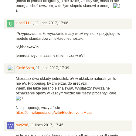
(masa to jednak kilogramy, a nie dżule; znaczy się, masa to nie
energia, choć owszem, w dużym stopniu stanowi o energii.
).
user11111
,
11 lipca 2017, 17:06
Przypuszczam, że wyrażanie masy w eV wynika z przyjętego w
modelu standardowym układu jednostek:
[energia, pęd i masa niezmiennicza w eV]
Gość Astro
,
11 lipca 2017, 17:39
Mieszasz dwa układy jednostek. eV w układzie naturalnym to
nie eV. Proponuję, by zmierzać do
precyzji
.
Wiem, nie takie paranoje zna świat. Wystarczy zwyczajne
oznaczenie opony w każdym wozie: milimetry, procenty i cale.
No i proponuję wczytać się:
https://en.wikipedia.org/wiki/Electronvolt#Mass
ww296
,
11 lipca 2017, 17:46
Astro może parę słów komentarza do odkrycia, bo np dla mnie