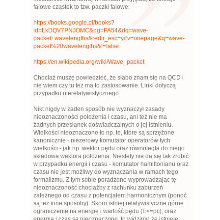
falowe cząstek to tzw. paczki falowe:
https://books.google.pl/books?
id=LkDQV7PNJOMC&pg=PA54&dq=wave-
packet+wavelengths&redir_esc=y#v=onepage&q=wave-
packet%20wavelengths&f=false
https://en.wikipedia.org/wiki/Wave_packet
Chociaż muszę powiedzieć, że słabo znam się na QCD i
nie wiem czy tu też ma to zastosowanie. Linki dotyczą
przypadku nierelatywistycznego.
Nikt nigdy w żaden sposób nie wyznaczył zasady
nieoznaczoności położenia i czasu, ani też nie ma
żadnych przesłanek doświadczalnych o jej istnieniu.
Wielkości nieoznaczone to np. te, które są sprzężone
kanonicznie - niezerowy komutator operatorów tych
wielkości - jak np. wektor pędu oraz równoległa do niego
składowa wektora położenia. Niestety nie da się tak zrobić
w przypadku energii i czasu - komutator hamiltonianu oraz
czasu nie jest możliwy do wyznaczania w ramach tego
formalizmu. Z tym sobie poradzono wyprowadzając tę
nieoznaczoność chociażby z rachunku zaburzeń
zależnego od czasu z potencjałem harmonicznym (ponoć
są też inne sposoby). Skoro istniej relatywistyczne górne
ograniczenie na energię i wartość pędu (E<=pc), oraz
energia i czas są nieoznaczone, to widzimy, że istnieje