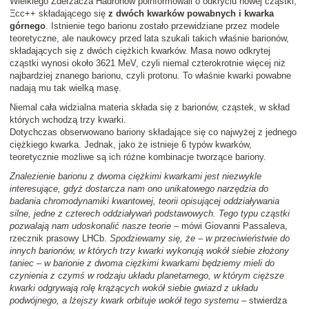
Wielkiego Zderzacza Hadronów poinformowali o odkryciu nowej cząstki,
Ξcc++ składającego się
z dwóch kwarków powabnych i kwarka
górnego
. Istnienie tego barionu zostało przewidziane przez modele
teoretyczne, ale naukowcy przed lata szukali takich właśnie barionów,
składających się z dwóch ciężkich kwarków. Masa nowo odkrytej
cząstki wynosi około 3621 MeV, czyli niemal czterokrotnie więcej niż
najbardziej znanego barionu, czyli protonu. To właśnie kwarki powabne
nadają mu tak wielką masę.
Niemal cała widzialna materia składa się z barionów, cząstek, w skład
których wchodzą trzy kwarki.
Dotychczas obserwowano bariony składające się co najwyżej z jednego
ciężkiego kwarka. Jednak, jako że istnieje 6 typów kwarków,
teoretycznie możliwe są ich różne kombinacje tworzące bariony.
Znalezienie barionu z dwoma ciężkimi kwarkami jest niezwykle
interesujące, gdyż dostarcza nam ono unikatowego narzędzia do
badania chromodynamiki kwantowej, teorii opisującej oddziaływania
silne, jedne z czterech oddziaływań podstawowych. Tego typu cząstki
pozwalają nam udoskonalić nasze teorie
– mówi Giovanni Passaleva,
rzecznik prasowy LHCb.
Spodziewamy się, że – w przeciwieństwie do
innych barionów, w których trzy kwarki wykonują wokół siebie złożony
taniec – w barionie z dwoma ciężkimi kwarkami będziemy mieli do
czynienia z czymś w rodzaju układu planetarnego, w którym cięższe
kwarki odgrywają rolę krążących wokół siebie gwiazd z układu
podwójnego, a lżejszy kwark orbituje wokół tego systemu
– stwierdza