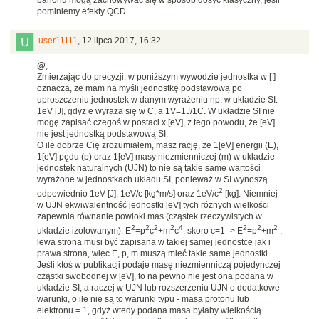
barionu mogą zachowywać się w sposób dosyć klasyczny, jeśli
pominiemy efekty QCD.
user11111
,
12 lipca 2017, 16:32
@
,
Zmierzając do precyzji, w poniższym wywodzie jednostka w [ ]
oznacza, że mam na myśli jednostkę podstawową po
uproszczeniu jednostek w danym wyrażeniu np. w układzie SI:
1eV [J], gdyż e wyraża się w C, a 1V=1J/1C. W układzie SI nie
mogę zapisać czegoś w postaci x [eV], z tego powodu, że [eV]
nie jest jednostką podstawową SI.
O ile dobrze Cię zrozumiałem, masz rację, że 1[eV] energii (E),
1[eV] pędu (p) oraz 1[eV] masy niezmienniczej (m) w układzie
jednostek naturalnych (UJN) to nie są takie same wartości
wyrażone w jednostkach układu SI, ponieważ w SI wynoszą
2
odpowiednio 1eV [J], 1eV/c [kg*m/s] oraz 1eV/c
[kg]. Niemniej
w UJN ekwiwalentność jednostki [eV] tych różnych wielkości
zapewnia równanie powłoki mas (cząstek rzeczywistych w
2
2
2
2
4
2
2
2
układzie izolowanym): E
=p
c
+m
c
, skoro c=1 -> E
=p
+m
,
lewa strona musi być zapisana w takiej samej jednostce jak i
prawa strona, więc E, p, m muszą mieć takie same jednostki.
Jeśli ktoś w publikacji podaje masę niezmienniczą pojedynczej
cząstki swobodnej w [eV], to na pewno nie jest ona podana w
układzie SI, a raczej w UJN lub rozszerzeniu UJN o dodatkowe
warunki, o ile nie są to warunki typu - masa protonu lub
elektronu = 1, gdyż wtedy podana masa byłaby wielkością