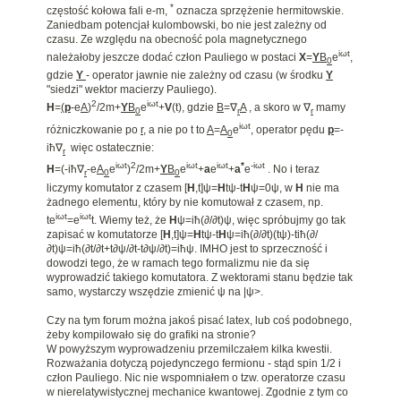
*
częstość kołowa fali e-m,
oznacza sprzężenie hermitowskie.
Zaniedbam potencjał kulombowski, bo nie jest zależny od
czasu. Ze względu na obecność pola magnetycznego
iωt
należałoby jeszcze dodać człon Pauliego w postaci
X
=
Y
B
e
,
0
gdzie
Y
- operator jawnie nie zależny od czasu (w środku
Y
"siedzi" wektor macierzy Pauliego).
2
iωt
H
=
(
p
-e
A
)
/2m+
Y
B
e
+
V
(t), gdzie
B
=∇
A
, a skoro w ∇
mamy
0
r
r
iωt
różniczkowanie po
r
, a nie po t to
A
=
A
e
, operator pędu
p
=-
0
iħ∇
więc ostatecznie:
r
iωt
2
iωt
iωt
*
-iωt
H
=(-iħ∇
-e
A
e
)
/2m+
Y
B
e
+
a
e
+
a
e
. No i teraz
r
0
0
liczymy komutator z czasem [
H
,t]ψ=
H
tψ-t
H
ψ=0ψ, w
H
nie ma
żadnego elementu, który by nie komutował z czasem, np.
iωt
iωt
te
=e
t. Wiemy też, że
H
ψ=iħ(∂/∂t)ψ, więc spróbujmy go tak
zapisać w komutatorze [
H
,t]ψ=
H
tψ-t
H
ψ=iħ(∂/∂t)(tψ)-tiħ(∂/
∂t)ψ=iħ(∂t/∂t+t∂ψ/∂t-t∂ψ/∂t)=iħψ. IMHO jest to sprzeczność i
dowodzi tego, że w ramach tego formalizmu nie da się
wyprowadzić takiego komutatora. Z wektorami stanu będzie tak
samo, wystarczy wszędzie zmienić ψ na |ψ>.
Czy na tym forum można jakoś pisać latex, lub coś podobnego,
żeby kompilowało się do grafiki na stronie?
W powyższym wyprowadzeniu przemilczałem kilka kwestii.
Rozważania dotyczą pojedynczego fermionu - stąd spin 1/2 i
człon Pauliego. Nic nie wspomniałem o tzw. operatorze czasu
w nierelatywistycznej mechanice kwantowej. Zgodnie z tym co