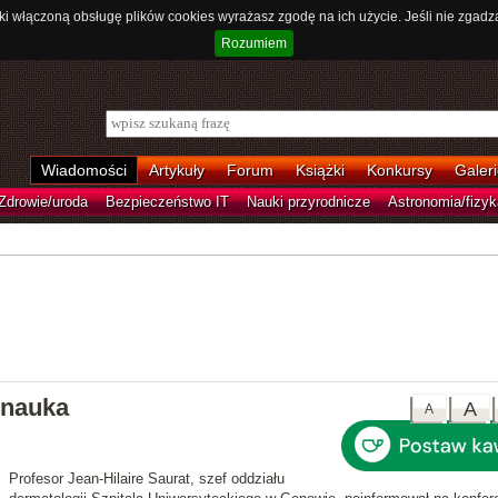
ki włączoną obsługę plików cookies wyrażasz zgodę na ich użycie. Jeśli nie zgadz
Rozumiem
Wiadomości
Artykuły
Forum
Książki
Konkursy
Galeri
Zdrowie/uroda
Bezpieczeństwo IT
Nauki przyrodnicze
Astronomia/fizyk
 nauka
A
A
Profesor Jean-Hilaire Saurat, szef oddziału