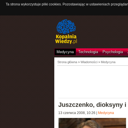
Ta strona wykorzystuje pliki cookies. Pozostawiając w ustawieniach przeglądar
Medycyna
Technologia
Psychologia
Strona główna
>
Wiadomości
>
Medycyna
Juszczenko, dioksyny i
13 czerwca 2008, 10:26
|
Medycyna