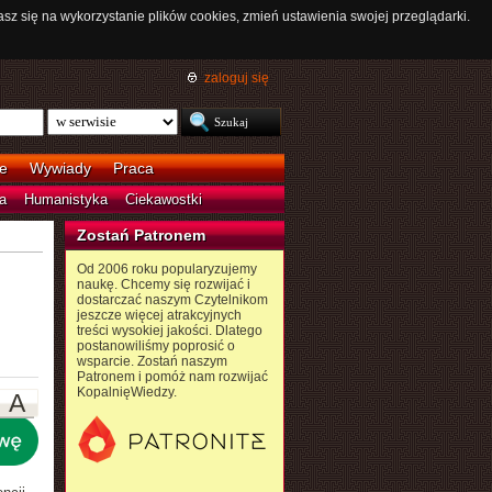
asz się na wykorzystanie plików cookies, zmień ustawienia swojej przeglądarki.
zaloguj się
e
Wywiady
Praca
a
Humanistyka
Ciekawostki
Zostań Patronem
Od 2006 roku popularyzujemy
naukę. Chcemy się rozwijać i
dostarczać naszym Czytelnikom
jeszcze więcej atrakcyjnych
treści wysokiej jakości. Dlatego
postanowiliśmy poprosić o
wsparcie. Zostań naszym
Patronem i pomóż nam rozwijać
KopalnięWiedzy.
A