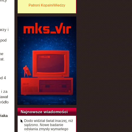
ncji
Patroni KopalniWiedzy
rzy i
 pod
ne
at.
ed 4
 i za
dawał
ródło
Najnowsze wiadomości
iaka
Dodo widział świat inaczej, niż
sądzono. Nowe badanie
odsłania zmysły wymarłego