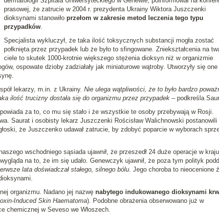
dermatologii Szpitala Uniwersyteckiego w Genewie, poinformował na konfere
prasowej, że zatrucie w 2004 r. prezydenta Ukrainy Wiktora Juszczenki
dioksynami stanowiło
przełom w zakresie metod leczenia tego typu
przypadków
.
Specjalista wykluczył, że taka ilość toksycznych substancji mogła zostać
połknięta przez przypadek lub że było to sfingowane. Zniekształcenia na twa
ciele to skutek 1000-krotnie większego stężenia dioksyn niż w organizmie
gów, ospowate dzioby zadziałały jak miniaturowe wątroby. Utworzyły się one
synę.
pół lekarzy, m.in. z Ukrainy.
Nie ulega wątpliwości, że to było bardzo poważ
aka ilość trucizny dostała się do organizmu przez przypadek
– podkreśla Saur
dpowiada za to, co mu się stało i że wszystkie te osoby przebywają w Rosji.
wa. Saurat i osobisty lekarz Juszczenki Rościsław Walichnowski postanowili
głoski, że Juszczenko udawał zatrucie, by zdobyć poparcie w wyborach sprz
naszego wschodniego sąsiada ujawnił, że przeszedł 24 duże operacje w kraju
i wygląda na to, że im się udało. Genewczyk ujawnił, że poza tym polityk pod
erwsze lata doświadczał stałego, silnego bólu
. Jego choroba to nieocenione ź
 dioksynami.
nnej organizmu. Nadano jej nazwę
nabytego indukowanego dioksynami krw
ioxin-Induced Skin Haematoma
). Podobne obrażenia obserwowano już w
ryce chemicznej w Seveso we Włoszech.