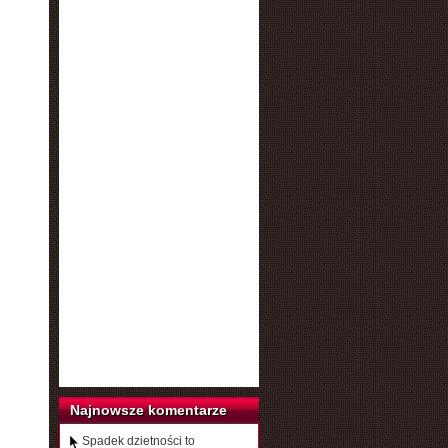
Najnowsze komentarze
Spadek dzietności to