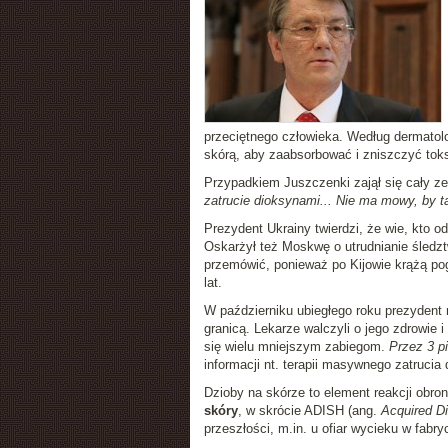
przeciętnego człowieka. Według dermatolo
skórą, aby zaabsorbować i zniszczyć tok
Przypadkiem Juszczenki zajął się cały zes
zatrucie dioksynami... Nie ma mowy, by t
Prezydent Ukrainy twierdzi, że wie, kto o
Oskarżył też Moskwę o utrudnianie śledzt
przemówić, ponieważ po Kijowie krążą po
lat.
W październiku ubiegłego roku prezydent 
granicą. Lekarze walczyli o jego zdrowie 
się wielu mniejszym zabiegom.
Przez 3 pi
informacji nt. terapii masywnego zatrucia
Dzioby na skórze to element reakcji obro
skóry
, w skrócie ADISH (ang.
Acquired D
przeszłości, m.in. u ofiar wycieku w fab