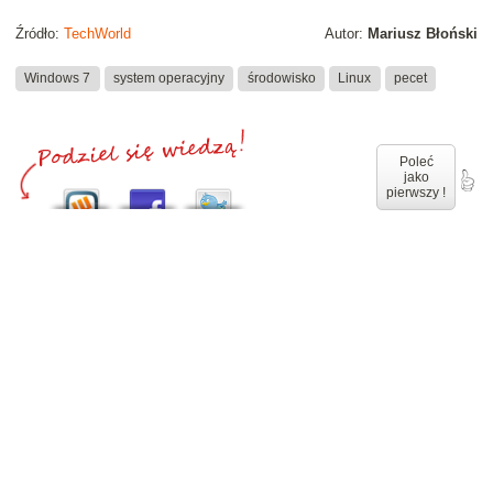
Źródło:
TechWorld
Autor:
Mariusz Błoński
Windows 7
system operacyjny
środowisko
Linux
pecet
Poleć
jako
pierwszy !