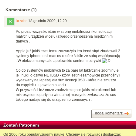
Komentarze (1)
krzabr
,
18 grudnia 2009, 12:29
Po prostu wszystko idzie w stronę mobilności i konsolidacji
małych urządzeń w celu łatwego przenoszenia między nimi
danych .
Apple już jakiś czas temu zauważyło ten trend stąd zbudowali 2
systemy iphone os i mac os x które ściśle ze sobą współpracują
. W efekcie mamy całe applowskie centrum rozrywki
Co do systemów mobilnych to za pare lat faktycznie zdominuje
je linux i o dziwo NETBSD - który jest niesamowicie przenośny i
wydawany na lepszej dla firm licencji BSD - która nie zmusza
do copyleftu i ujawniania kodu .
W przyszłości też może znaleźć miejsce jakiś microkernel lub
mikrosystem oparty na wirtualnej maszynie zwłaszcza że coś
takiego nadaje się do urządzeń przenośnych .
dodaj komentarz
Zostań Patronem
Od 2006 roku popularyzujemy naukę. Chcemy się rozwijać i dostarczać