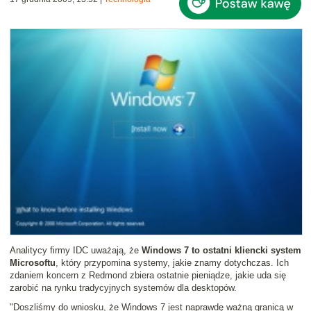
Analitycy firmy IDC uważają, że
Windows 7 to ostatni kliencki system
Microsoftu
, który przypomina systemy, jakie znamy dotychczas. Ich
zdaniem koncern z Redmond zbiera ostatnie pieniądze, jakie uda się
zarobić na rynku tradycyjnych systemów dla desktopów.
"Doszliśmy do wniosku, że Windows 7 jest naprawdę ważną granicą w