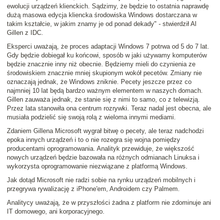
ewolucji urządzeń klienckich. Sądzimy, że będzie to ostatnia naprawdę
dużą masowa edycja kliencka środowiska Windows dostarczana w
takim kształcie, w jakim znamy je od ponad dekady" - stwierdził Al
Gillen z IDC.
Eksperci uważają, że proces adaptacji Windows 7 potrwa od 5 do 7 lat.
Gdy będzie dobiegał ku końcowi, sposób w jaki używamy komputerów
będzie znacznie inny niż obecnie. Będziemy mieli do czynienia ze
środowiskiem znacznie mniej skupionym wokół pecetów. Zmiany nie
oznaczają jednak, że Windows zniknie. Pecety jeszcze przez co
najmniej 10 lat będą bardzo ważnym elementem w naszych domach.
Gillen zauważa jednak, że stanie się z nimi to samo, co z telewizją.
Przez lata stanowiła ona centrum rozrywki. Teraz nadal jest obecna, ale
musiała podzielić się swoją rolą z wieloma innymi mediami.
Zdaniem Gillena Microsoft wygrał bitwę o pecety, ale teraz nadchodzi
epoka innych urządzeń i to o nie rozegra się wojna pomiędzy
producentami oprogramowania. Analityk przewiduje, że większość
nowych urządzeń będzie bazowała na różnych odmianach Linuksa i
wykorzysta oprogramowanie niezwiązane z platformą Windows.
Jak dotąd Microsoft nie radzi sobie na rynku urządzeń mobilnych i
przegrywa rywalizację z iPhone'em, Androidem czy Palmem.
Analitycy uważają, że w przyszłości żadna z platform nie zdominuje ani
IT domowego, ani korporacyjnego.