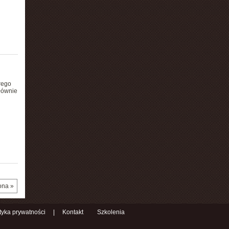
rego
łównie
ona »
ityka prywatności
|
Kontakt
Szkolenia