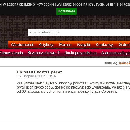
ki włączoną obsługę plików cookies wyrażasz zgodę na ich użycie. Jeśli nie zgadz
Rozumiem
Wiadomości
Artykuły
Forum
Książki
Konkursy
Galeri
Zdrowie/uroda
Bezpieczeństwo IT
Nauki przyrodnicze
Astronomia/fizyk
sortuj wg:
trafnoś
Colossus kontra pecet
16 listopada 2007, 13:16
W słynnym Bletchley Park, który był podczas II wojny światowej siedzibą
brytyjskich kryptologów, doszło do niezwykłego wydarzenia. Po raz pie
od 60 lat została uruchomiona maszyna deszyfrująca Colossus.