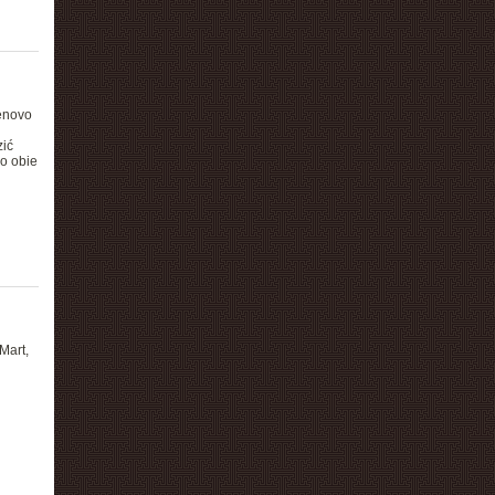
Lenovo
zić
o obie
Mart,