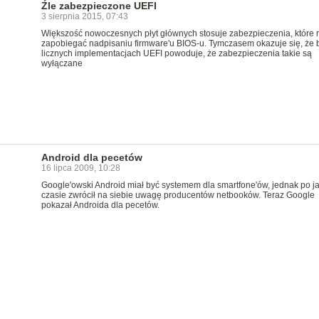
Źle zabezpieczone UEFI
3 sierpnia 2015, 07:43
Większość nowoczesnych płyt głównych stosuje zabezpieczenia, które 
zapobiegać nadpisaniu firmware'u BIOS-u. Tymczasem okazuje się, że 
licznych implementacjach UEFI powoduje, że zabezpieczenia takie są
wyłączane
Android dla pecetów
16 lipca 2009, 10:28
Google'owski Android miał być systemem dla smartfone'ów, jednak po j
czasie zwrócił na siebie uwagę producentów netbooków. Teraz Google
pokazał Androida dla pecetów.