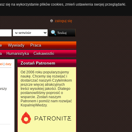
asz się na wykorzystanie plików cookies, zmień ustawienia swojej przeglądarki.
zaloguj się
e
Wywiady
Praca
a
Humanistyka
Ciekawostki
Zostań Patronem
ci
|
daty
Od 2006 roku popularyzujemy
naukę. Chcemy się rozwijać i
dostarczać naszym Czytelnikom
jeszcze więcej atrakcyjnych
rwszy
treści wysokiej jakości. Dlatego
postanowiliśmy poprosić o
wsparcie. Zostań naszym
Patronem i pomóż nam rozwijać
KopalnięWiedzy.