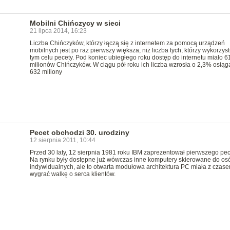
Mobilni Chińczycy w sieci
21 lipca 2014, 16:23
Liczba Chińczyków, którzy łączą się z internetem za pomocą urządzeń
mobilnych jest po raz pierwszy większa, niż liczba tych, którzy wykorzys
tym celu pecety. Pod koniec ubiegłego roku dostęp do internetu miało 6
milionów Chińczyków. W ciągu pół roku ich liczba wzrosła o 2,3% osiąg
632 miliony
Pecet obchodzi 30. urodziny
12 sierpnia 2011, 10:44
Przed 30 laty, 12 sierpnia 1981 roku IBM zaprezentował pierwszego pec
Na rynku były dostępne już wówczas inne komputery skierowane do os
indywidualnych, ale to otwarta modułowa architektura PC miała z czas
wygrać walkę o serca klientów.