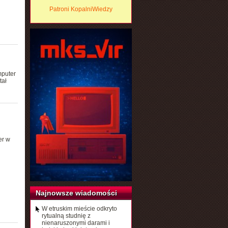
Patroni KopalniWiedzy
mputer
tał
er w
Najnowsze wiadomości
W etruskim mieście odkryto
rytualną studnię z
nienaruszonymi darami i