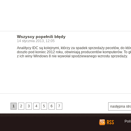
Wszyscy popełnili błędy
14 stycznia 2013, 12:05
Analitycy IDC są kolejnymi, którzy za spadek sprzedaży pecetów, do któ
doszło pod koniec 2012 roku, obwiniają producentów komputerów. To g
z ich winy Windows 8 nie wywołał spodziewanego wzrostu sprzedaży.
1
2
3
4
5
6
7
następna str
Pol