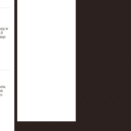
tują w
18
ając
eta.
ób
em