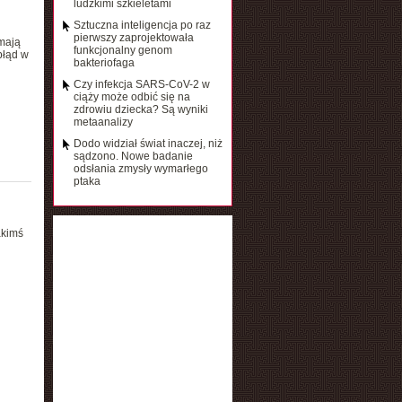
ludzkimi szkieletami
Sztuczna inteligencja po raz
pierwszy zaprojektowała
mają
funkcjonalny genom
błąd w
bakteriofaga
Czy infekcja SARS-CoV-2 w
ciąży może odbić się na
zdrowiu dziecka? Są wyniki
metaanalizy
Dodo widział świat inaczej, niż
sądzono. Nowe badanie
odsłania zmysły wymarłego
ptaka
akimś