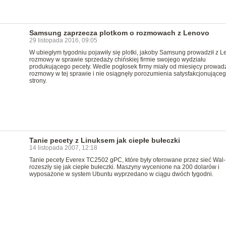
Samsung zaprzecza plotkom o rozmowach z Lenovo
29 listopada 2016, 09:05
W ubiegłym tygodniu pojawiły się plotki, jakoby Samsung prowadził z 
rozmowy w sprawie sprzedaży chińskiej firmie swojego wydziału
produkującego pecety. Wedle pogłosek firmy miały od miesięcy prowad
rozmowy w tej sprawie i nie osiągnęły porozumienia satysfakcjonująceg
strony.
Tanie pecety z Linuksem jak ciepłe bułeczki
14 listopada 2007, 12:18
Tanie pecety Everex TC2502 gPC, które były oferowane przez sieć Wal-
rozeszły się jak ciepłe bułeczki. Maszyny wycenione na 200 dolarów i
wyposażone w system Ubuntu wyprzedano w ciągu dwóch tygodni.