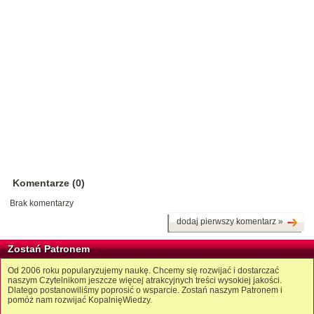
Komentarze (0)
Brak komentarzy
dodaj pierwszy komentarz »
Zostań Patronem
Od 2006 roku popularyzujemy naukę. Chcemy się rozwijać i dostarczać
naszym Czytelnikom jeszcze więcej atrakcyjnych treści wysokiej jakości.
Dlatego postanowiliśmy poprosić o wsparcie. Zostań naszym Patronem i
pomóż nam rozwijać KopalnięWiedzy.