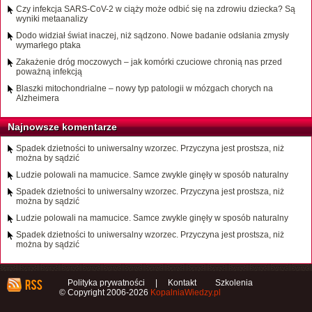
Czy infekcja SARS-CoV-2 w ciąży może odbić się na zdrowiu dziecka? Są
wyniki metaanalizy
Dodo widział świat inaczej, niż sądzono. Nowe badanie odsłania zmysły
wymarłego ptaka
Zakażenie dróg moczowych – jak komórki czuciowe chronią nas przed
poważną infekcją
Blaszki mitochondrialne – nowy typ patologii w mózgach chorych na
Alzheimera
Najnowsze komentarze
Spadek dzietności to uniwersalny wzorzec. Przyczyna jest prostsza, niż
można by sądzić
Ludzie polowali na mamucice. Samce zwykle ginęły w sposób naturalny
Spadek dzietności to uniwersalny wzorzec. Przyczyna jest prostsza, niż
można by sądzić
Ludzie polowali na mamucice. Samce zwykle ginęły w sposób naturalny
Spadek dzietności to uniwersalny wzorzec. Przyczyna jest prostsza, niż
można by sądzić
Polityka prywatności
|
Kontakt
Szkolenia
© Copyright 2006-2026
KopalniaWiedzy.pl