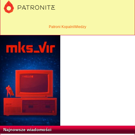
Patroni KopalniWiedzy
Najnowsze wiadomości