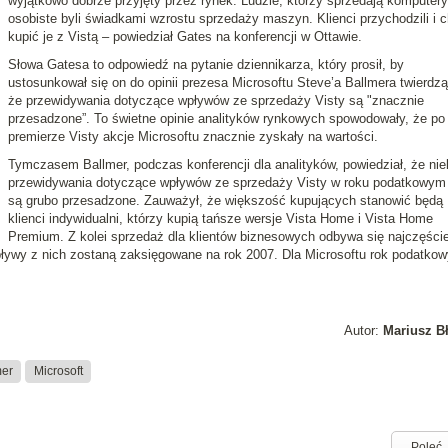
wyjątkowo dobrze przyjęty
przez rynek.
Ludzie, którzy sprzedają komputery
osobiste byli świadkami wzrostu sprzedaży maszyn. Klienci przychodzili i ch
kupić je z Vistą
– powiedział Gates na konferencji w Ottawie.
Słowa Gatesa to odpowiedź na pytanie dziennikarza, który prosił, by
ustosunkował się on do opinii prezesa Microsoftu Steve’a Ballmera twierdz
że przewidywania dotyczące wpływów ze sprzedaży Visty są "znacznie
przesadzone”. To świetne opinie analityków rynkowych spowodowały, że po
premierze Visty akcje Microsoftu znacznie zyskały na wartości.
Tymczasem Ballmer, podczas konferencji dla analityków, powiedział, że nie
przewidywania dotyczące wpływów ze sprzedaży Visty w roku podatkowym
są grubo przesadzone. Zauważył, że większość kupujących stanowić będą
klienci indywidualni, którzy kupią tańsze wersje Vista Home i Vista Home
Premium. Z kolei sprzedaż dla klientów biznesowych odbywa się najczęście
ywy z nich zostaną zaksięgowane na rok 2007. Dla Microsoftu rok podatkow
Autor:
Mariusz B
mer
Microsoft
Poleć