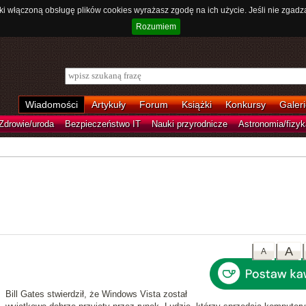
ki włączoną obsługę plików cookies wyrażasz zgodę na ich użycie. Jeśli nie zgadz
Rozumiem
Wiadomości
Artykuły
Forum
Książki
Konkursy
Galeri
Zdrowie/uroda
Bezpieczeństwo IT
Nauki przyrodnicze
Astronomia/fizyk
A
A
Bill Gates stwierdził, że
Windows Vista został