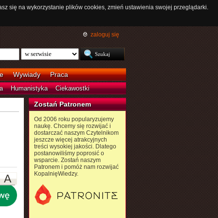
asz się na wykorzystanie plików cookies, zmień ustawienia swojej przeglądarki.
zaloguj się
e
Wywiady
Praca
a
Humanistyka
Ciekawostki
Zostań Patronem
Od 2006 roku popularyzujemy
naukę. Chcemy się rozwijać i
dostarczać naszym Czytelnikom
jeszcze więcej atrakcyjnych
treści wysokiej jakości. Dlatego
postanowiliśmy poprosić o
wsparcie. Zostań naszym
Patronem i pomóż nam rozwijać
KopalnięWiedzy.
A