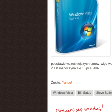
podstawie wcześniejszych umów, więc wpł
2008 rozpoczyna się 1 lipca 2007.
Źródło:
Yahoo!
Windows Vista
Bill Gates
Steve Ball