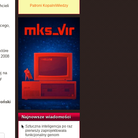
cieli
Patroni KopalniWiedzy
ącego,
które
 2008
j na
y
łoński
Najnowsze wiadomości
Sztuczna inteligencja po raz
pierwszy zaprojektowała
funkcjonalny genom