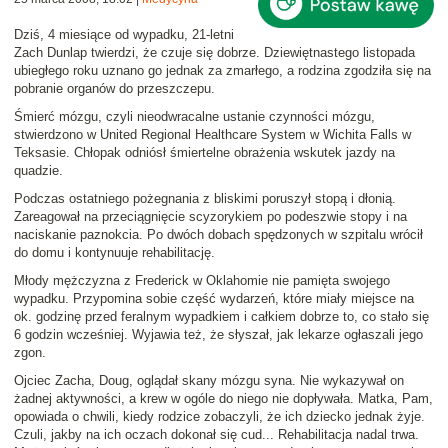
Dziś, 4 miesiące od wypadku, 21-letni
Zach Dunlap twierdzi, że czuje się dobrze. Dziewiętnastego listopada
ubiegłego roku
uznano go jednak za zmarłego
, a rodzina zgodziła się na
pobranie organów do przeszczepu.
Śmierć mózgu, czyli nieodwracalne ustanie czynności mózgu,
stwierdzono w United Regional Healthcare System w Wichita Falls w
Teksasie. Chłopak odniósł śmiertelne obrażenia wskutek jazdy na
quadzie.
Podczas ostatniego pożegnania z bliskimi poruszył stopą i dłonią.
Zareagował na przeciągnięcie scyzorykiem po podeszwie stopy i na
naciskanie paznokcia. Po dwóch dobach spędzonych w szpitalu wrócił
do domu i kontynuuje rehabilitację.
Młody mężczyzna z Frederick w Oklahomie nie pamięta swojego
wypadku. Przypomina sobie część wydarzeń, które miały miejsce na
ok. godzinę przed feralnym wypadkiem i całkiem dobrze to, co stało się
6 godzin wcześniej. Wyjawia też, że słyszał, jak lekarze ogłaszali jego
zgon.
Ojciec Zacha, Doug, oglądał skany mózgu syna. Nie wykazywał on
żadnej aktywności, a krew w ogóle do niego nie dopływała. Matka, Pam,
opowiada o chwili, kiedy rodzice zobaczyli, że ich dziecko jednak żyje.
Czuli, jakby na ich oczach dokonał się cud... Rehabilitacja nadal trwa.