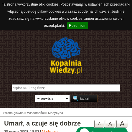
Ta strona wykorzystuje pliki cookies. Pozostawiając w ustawieniach przeglądarki
włączoną obsługę plików cookies wyrażasz zgodę na ich użycie. Jeśli nie
zgadzasz się na wykorzystanie plików cookies, zmień ustawienia swojej
przeglądarki.
Rozumiem
Strona główna
>
Wiadomości
>
Medycyna
Umarł, a czuje się dobrze
A
A
A
25 marca 2008, 18:02
|
Medycyna