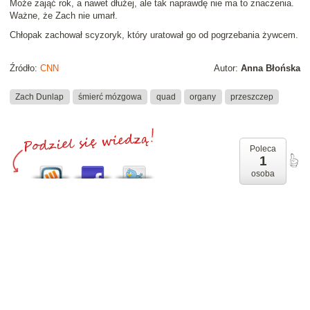
Może zająć rok, a nawet dłużej, ale tak naprawdę nie ma to znaczenia.
Ważne, że Zach nie umarł.
Chłopak zachował scyzoryk, który uratował go od pogrzebania żywcem.
Źródło:
CNN
Autor:
Anna Błońska
Zach Dunlap
śmierć mózgowa
quad
organy
przeszczep
Poleca
1
osoba