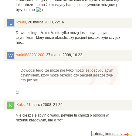
A dowodzi to tego że jednak nie do końca wszystko rozumiemy
tak dobrze.... albo że maszyny badające aktywność mózgową
były feralne
lowak
,
26 marca 2008, 22:16
Dowodzi tego, że może nie tylko mózg jest decydującym
czynnikiem, który może określić czy pacjent jeszcze żyje czy już
nie...
waldi888231200
,
27 marca 2008, 16:22
Dowodzi tego, że może nie tylko mózg jest decydującym
czynnikiem, który może określić czy pacjent jeszcze żyje
czy już nie...
;D
Kuks
,
27 marca 2008, 21:29
Nie ciesz się zbytnio waldi, pewnie tu chodzi o ośrodki w
rdzeniu kręgowym, nie o "to".
dodaj komentarz