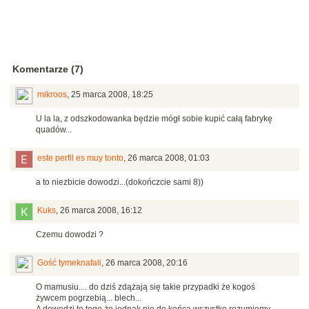
Komentarze (7)
mikroos
,
25 marca 2008, 18:25
U la la, z odszkodowanka będzie mógł sobie kupić całą fabrykę
quadów...
este perfil es muy tonto
,
26 marca 2008, 01:03
a to niezbicie dowodzi...(dokończcie sami 8))
Kuks
,
26 marca 2008, 16:12
Czemu dowodzi ?
Gość tymeknafali
,
26 marca 2008, 20:16
O mamusiu.... do dziś zdążają się takie przypadki że kogoś
żywcem pogrzebią... blech...