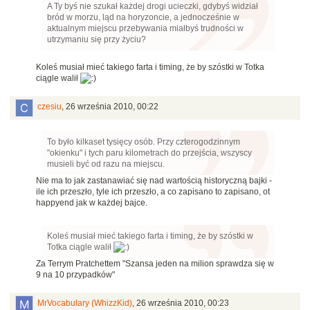
A Ty byś nie szukał każdej drogi ucieczki, gdybyś widział
bród w morzu, ląd na horyzoncie, a jednocześnie w
aktualnym miejscu przebywania miałbyś trudności w
utrzymaniu się przy życiu?
Koleś musiał mieć takiego farta i timing, że by szóstki w Totka
ciągle walił
czesiu
,
26 września 2010, 00:22
To było kilkaset tysięcy osób. Przy czterogodzinnym
"okienku" i tych paru kilometrach do przejścia, wszyscy
musieli być od razu na miejscu.
Nie ma to jak zastanawiać się nad wartością historyczną bajki -
ile ich przeszło, tyle ich przeszło, a co zapisano to zapisano, ot
happyend jak w każdej bajce.
Koleś musiał mieć takiego farta i timing, że by szóstki w
Totka ciągle walił
Za Terrym Pratchettem "Szansa jeden na milion sprawdza się w
9 na 10 przypadków"
MrVocabulary (WhizzKid)
,
26 września 2010, 00:23