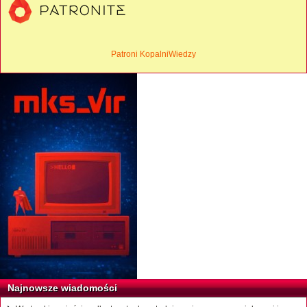
Patroni KopalniWiedzy
Najnowsze wiadomości