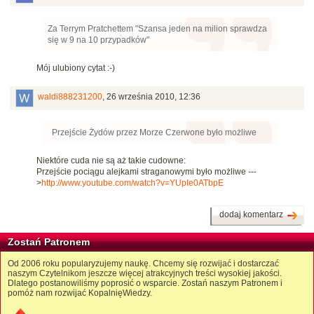
Za Terrym Pratchettem "Szansa jeden na milion sprawdza
się w 9 na 10 przypadków"
Mój ulubiony cytat :-)
waldi888231200
,
26 września 2010, 12:36
Przejście Żydów przez Morze Czerwone było możliwe
Niektóre cuda nie są aż takie cudowne:
Przejście pociągu alejkami straganowymi było możliwe ---
>
http://www.youtube.com/watch?v=YUpIe0ATbpE
dodaj komentarz
Zostań Patronem
Od 2006 roku popularyzujemy naukę. Chcemy się rozwijać i dostarczać
naszym Czytelnikom jeszcze więcej atrakcyjnych treści wysokiej jakości.
Dlatego postanowiliśmy poprosić o wsparcie. Zostań naszym Patronem i
pomóż nam rozwijać KopalnięWiedzy.