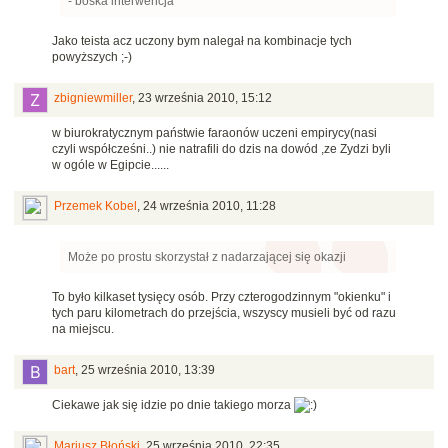
- boska interwencja
Jako teista acz uczony bym nalegał na kombinacje tych
powyższych ;-)
zbigniewmiller
,
23 września 2010, 15:12
w biurokratycznym państwie faraonów uczeni empirycy(nasi
czyli współcześni..) nie natrafili do dzis na dowód ,ze Zydzi byli
w ogóle w Egipcie......
Przemek Kobel
,
24 września 2010, 11:28
Może po prostu skorzystał z nadarzającej się okazji
To było kilkaset tysięcy osób. Przy czterogodzinnym "okienku" i
tych paru kilometrach do przejścia, wszyscy musieli być od razu
na miejscu.
bart
,
25 września 2010, 13:39
Ciekawe jak się idzie po dnie takiego morza
Mariusz Błoński
,
25 września 2010, 22:35