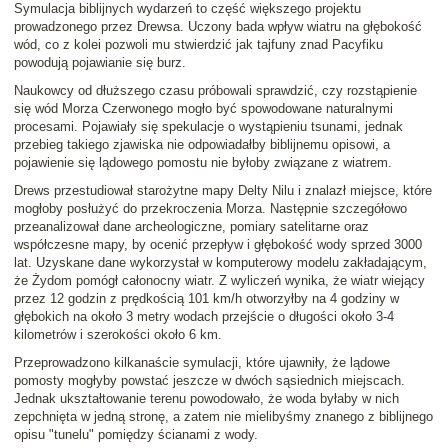
Symulacja biblijnych wydarzeń to część większego projektu
prowadzonego przez Drewsa. Uczony bada wpływ wiatru na głębokość
wód, co z kolei pozwoli mu stwierdzić jak tajfuny znad Pacyfiku
powodują pojawianie się burz.
Naukowcy od dłuższego czasu próbowali sprawdzić, czy rozstąpienie
się wód Morza Czerwonego mogło być spowodowane naturalnymi
procesami. Pojawiały się spekulacje o wystąpieniu tsunami, jednak
przebieg takiego zjawiska nie odpowiadałby biblijnemu opisowi, a
pojawienie się lądowego pomostu nie byłoby związane z wiatrem.
Drews przestudiował starożytne mapy Delty Nilu i znalazł miejsce, które
mogłoby posłużyć do przekroczenia Morza. Następnie szczegółowo
przeanalizował dane archeologiczne, pomiary satelitarne oraz
współczesne mapy, by ocenić przepływ i głębokość wody sprzed 3000
lat. Uzyskane dane wykorzystał w komputerowy modelu zakładającym,
że Żydom pomógł całonocny wiatr. Z wyliczeń wynika, że wiatr wiejący
przez 12 godzin z prędkością 101 km/h otworzyłby na 4 godziny w
głębokich na około 3 metry wodach przejście o długości około 3-4
kilometrów i szerokości około 6 km.
Przeprowadzono kilkanaście symulacji, które ujawniły, że lądowe
pomosty mogłyby powstać jeszcze w dwóch sąsiednich miejscach.
Jednak ukształtowanie terenu powodowało, że woda byłaby w nich
zepchnięta w jedną stronę, a zatem nie mielibyśmy znanego z biblijnego
opisu "tunelu" pomiędzy ścianami z wody.