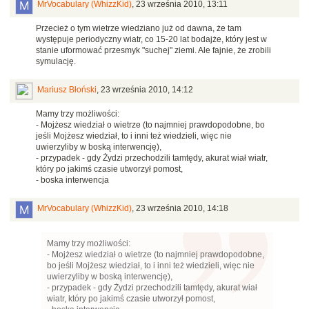
MrVocabulary (WhizzKid)
,
23 września 2010, 13:11
Przecież o tym wietrze wiedziano już od dawna, że tam
występuje periodyczny wiatr, co 15-20 lat bodajże, który jest w
stanie uformować przesmyk "suchej" ziemi. Ale fajnie, że zrobili
symulację.
Mariusz Błoński
,
23 września 2010, 14:12
Mamy trzy możliwości:
- Mojżesz wiedział o wietrze (to najmniej prawdopodobne, bo
jeśli Mojżesz wiedział, to i inni też wiedzieli, więc nie
uwierzyliby w boską interwencję),
- przypadek - gdy Żydzi przechodzili tamtędy, akurat wiał wiatr,
który po jakimś czasie utworzył pomost,
- boska interwencja
MrVocabulary (WhizzKid)
,
23 września 2010, 14:18
Mamy trzy możliwości:
- Mojżesz wiedział o wietrze (to najmniej prawdopodobne,
bo jeśli Mojżesz wiedział, to i inni też wiedzieli, więc nie
uwierzyliby w boską interwencję),
- przypadek - gdy Żydzi przechodzili tamtędy, akurat wiał
wiatr, który po jakimś czasie utworzył pomost,