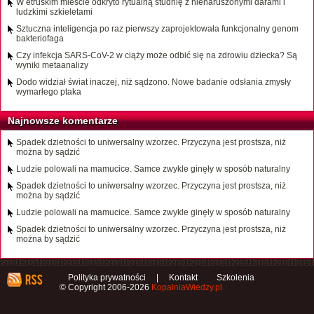
W etruskim mieście odkryto rytualną studnię z nienaruszonymi darami i
ludzkimi szkieletami
Sztuczna inteligencja po raz pierwszy zaprojektowała funkcjonalny genom
bakteriofaga
Czy infekcja SARS-CoV-2 w ciąży może odbić się na zdrowiu dziecka? Są
wyniki metaanalizy
Dodo widział świat inaczej, niż sądzono. Nowe badanie odsłania zmysły
wymarłego ptaka
Najnowsze komentarze
Spadek dzietności to uniwersalny wzorzec. Przyczyna jest prostsza, niż
można by sądzić
Ludzie polowali na mamucice. Samce zwykle ginęły w sposób naturalny
Spadek dzietności to uniwersalny wzorzec. Przyczyna jest prostsza, niż
można by sądzić
Ludzie polowali na mamucice. Samce zwykle ginęły w sposób naturalny
Spadek dzietności to uniwersalny wzorzec. Przyczyna jest prostsza, niż
można by sądzić
Polityka prywatności
|
Kontakt
Szkolenia
© Copyright 2006-2026
KopalniaWiedzy.pl