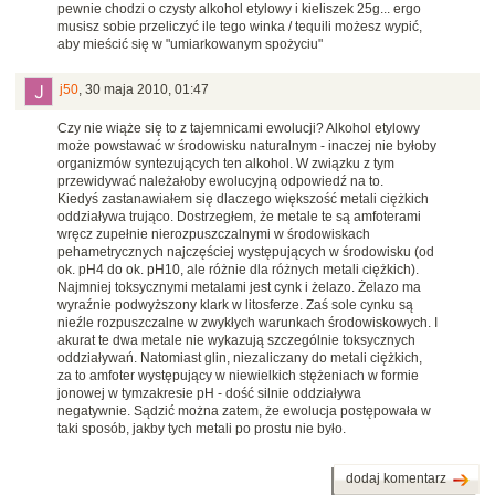
pewnie chodzi o czysty alkohol etylowy i kieliszek 25g... ergo
musisz sobie przeliczyć ile tego winka / tequili możesz wypić,
aby mieścić się w "umiarkowanym spożyciu"
j50
,
30 maja 2010, 01:47
Czy nie wiąże się to z tajemnicami ewolucji? Alkohol etylowy
może powstawać w środowisku naturalnym - inaczej nie byłoby
organizmów syntezujących ten alkohol. W związku z tym
przewidywać należałoby ewolucyjną odpowiedź na to.
Kiedyś zastanawiałem się dlaczego większość metali ciężkich
oddziaływa trująco. Dostrzegłem, że metale te są amfoterami
wręcz zupełnie nierozpuszczalnymi w środowiskach
pehametrycznych najczęściej występujących w środowisku (od
ok. pH4 do ok. pH10, ale różnie dla różnych metali ciężkich).
Najmniej toksycznymi metalami jest cynk i żelazo. Żelazo ma
wyraźnie podwyższony klark w litosferze. Zaś sole cynku są
nieźle rozpuszczalne w zwykłych warunkach środowiskowych. I
akurat te dwa metale nie wykazują szczególnie toksycznych
oddziaływań. Natomiast glin, niezaliczany do metali ciężkich,
za to amfoter występujący w niewielkich stężeniach w formie
jonowej w tymzakresie pH - dość silnie oddziaływa
negatywnie. Sądzić można zatem, że ewolucja postępowała w
taki sposób, jakby tych metali po prostu nie było.
dodaj komentarz