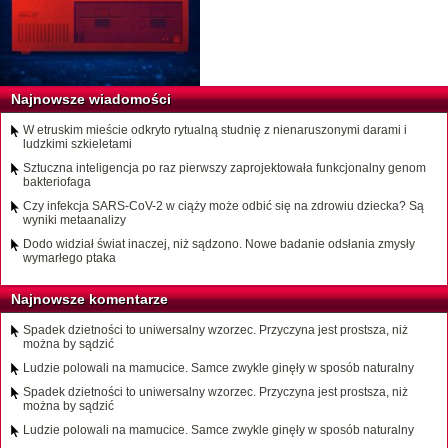
Najnowsze wiadomości
W etruskim mieście odkryto rytualną studnię z nienaruszonymi darami i
ludzkimi szkieletami
Sztuczna inteligencja po raz pierwszy zaprojektowała funkcjonalny genom
bakteriofaga
Czy infekcja SARS-CoV-2 w ciąży może odbić się na zdrowiu dziecka? Są
wyniki metaanalizy
Dodo widział świat inaczej, niż sądzono. Nowe badanie odsłania zmysły
wymarłego ptaka
Najnowsze komentarze
Spadek dzietności to uniwersalny wzorzec. Przyczyna jest prostsza, niż
można by sądzić
Ludzie polowali na mamucice. Samce zwykle ginęły w sposób naturalny
Spadek dzietności to uniwersalny wzorzec. Przyczyna jest prostsza, niż
można by sądzić
Ludzie polowali na mamucice. Samce zwykle ginęły w sposób naturalny