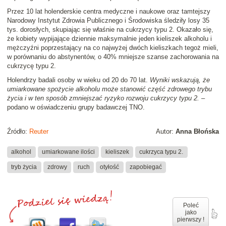
Przez 10 lat holenderskie centra medyczne i naukowe oraz tamtejszy
Narodowy Instytut Zdrowia Publicznego i Środowiska śledziły losy 35
tys. dorosłych, skupiając się właśnie na cukrzycy typu 2. Okazało się,
że kobiety wypijające dziennie maksymalnie jeden kieliszek alkoholu i
mężczyźni poprzestający na co najwyżej dwóch kieliszkach tegoż mieli,
w porównaniu do abstynentów, o 40% mniejsze szanse zachorowania na
cukrzycę typu 2.
Holendrzy badali osoby w wieku od 20 do 70 lat.
Wyniki wskazują, że
umiarkowane spożycie alkoholu może stanowić część zdrowego trybu
życia i w ten sposób zmniejszać ryzyko rozwoju cukrzycy typu 2.
–
podano w oświadczeniu grupy badawczej TNO.
Źródło:
Reuter
Autor:
Anna Błońska
alkohol
umiarkowane ilości
kieliszek
cukrzyca typu 2.
tryb życia
zdrowy
ruch
otyłość
zapobiegać
Poleć
jako
pierwszy !