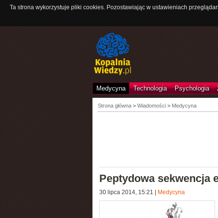
Ta strona wykorzystuje pliki cookies. Pozostawiając w ustawieniach przeglądar
Medycyna
Technologia
Psychologia
Strona główna
>
Wiadomości
>
Medycyna
Peptydowa sekwencja el
30 lipca 2014, 15:21
|
Medycyna