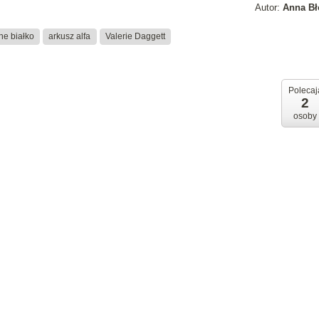
Autor:
Anna Bł
ne białko
arkusz alfa
Valerie Daggett
Polecaj
2
osoby