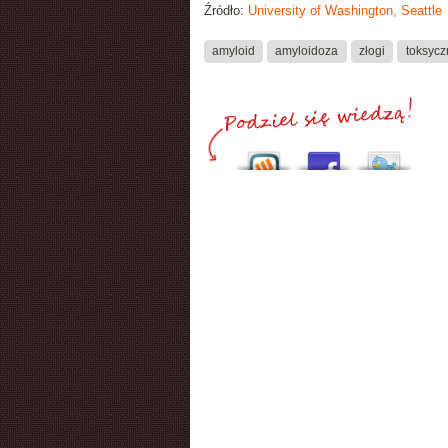
Źródło:
University of Washington, Seattle
amyloid
amyloidoza
złogi
toksycz