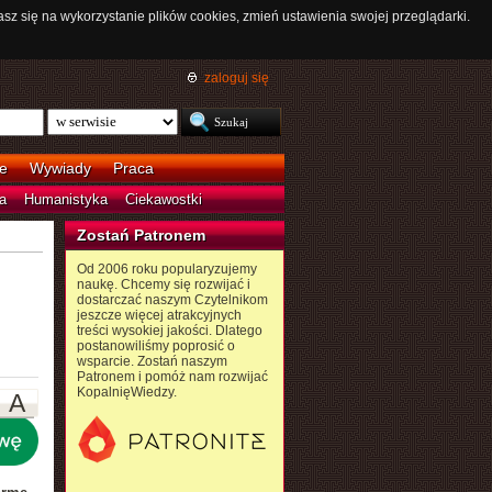
asz się na wykorzystanie plików cookies, zmień ustawienia swojej przeglądarki.
zaloguj się
e
Wywiady
Praca
a
Humanistyka
Ciekawostki
Zostań Patronem
Od 2006 roku popularyzujemy
naukę. Chcemy się rozwijać i
dostarczać naszym Czytelnikom
jeszcze więcej atrakcyjnych
treści wysokiej jakości. Dlatego
postanowiliśmy poprosić o
wsparcie. Zostań naszym
Patronem i pomóż nam rozwijać
KopalnięWiedzy.
A