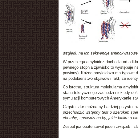
względu na ich sekwencje aminokwasowe 
W przebiegu amyloidoz dochodzi od odkład
pewnego stopnia zjawisko to występuje nat
powinny). Każda amyloidoza ma typowe dla
na podobieństwo objawów i fakt, że identy
Co istotne, struktura molekularna amyloid
stanu toksycznego zachodzi niekiedy dość
symulacji komputerowych Amerykanie stwor
Cząsteczkę można by bardziej przystosow
przechodzić wstępny test o szerokim spe
chorobę, sprawdzano by, jakie białka u ni
Zespół już opatentował jeden związek i z