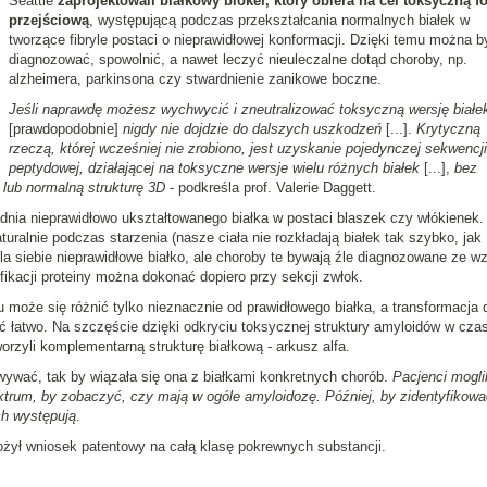
Seattle
zaprojektowali białkowy bloker, który obiera na cel toksyczną f
przejściową
, występującą podczas przekształcania normalnych białek w
tworzące fibryle postaci o nieprawidłowej konformacji. Dzięki temu można b
diagnozować, spowolnić, a nawet leczyć nieuleczalne dotąd choroby, np.
alzheimera, parkinsona czy stwardnienie zanikowe boczne.
Jeśli naprawdę możesz wychwycić i zneutralizować toksyczną wersję białe
[prawdopodobnie]
nigdy nie dojdzie do dalszych uszkodzeń
[...].
Krytyczną
rzeczą, której wcześniej nie zrobiono, jest uzyskanie pojedynczej sekwencji
peptydowej, działającej na toksyczne wersje wielu różnych białek
[...],
bez
lub normalną strukturę 3D
- podkreśla prof. Valerie Daggett.
nia nieprawidłowo ukształtowanego białka w postaci blaszek czy włókienek.
uralnie podczas starzenia (nasze ciała nie rozkładają białek tak szybko, jak
 siebie nieprawidłowe białko, ale choroby te bywają źle diagnozowane ze w
fikacji proteiny można dokonać dopiero przy sekcji zwłok.
u może się różnić tylko nieznacznie od prawidłowego białka, a transformacja 
 łatwo. Na szczęście dzięki odkryciu toksycznej struktury amyloidów w czas
zyli komplementarną strukturę białkową - arkusz alfa.
ywać, tak by wiązała się ona z białkami konkretnych chorób.
Pacjenci mogli
ktrum, by zobaczyć, czy mają w ogóle amyloidozę. Później, by zidentyfikowa
ch występują
.
łożył wniosek patentowy na całą klasę pokrewnych substancji.