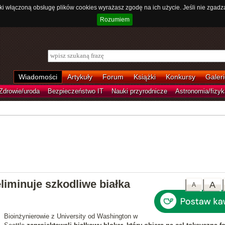
ki włączoną obsługę plików cookies wyrażasz zgodę na ich użycie. Jeśli nie zgadz
Rozumiem
Wiadomości
Artykuły
Forum
Książki
Konkursy
Galeri
Zdrowie/uroda
Bezpieczeństwo IT
Nauki przyrodnicze
Astronomia/fizyk
iminuje szkodliwe białka
A
A
Bioinżynierowie z University od Washington w