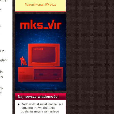
ormę
Patroni KopalniWiedzy
y
k,
 Do
zględu
do
ie
by
ć
Najnowsze wiadomości
Dodo widział świat inaczej, niż
sądzono. Nowe badanie
odsłania zmysły wymarłego