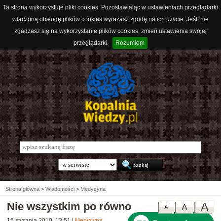
Ta strona wykorzystuje pliki cookies. Pozostawiając w ustawieniach przeglądarki
włączoną obsługę plików cookies wyrażasz zgodę na ich użycie. Jeśli nie
zgadzasz się na wykorzystanie plików cookies, zmień ustawienia swojej
przeglądarki.
Rozumiem
Strona główna
>
Wiadomości
>
Medycyna
Nie wszystkim po równo
A
A
A
15 stycznia 2010, 13:51
|
Medycyna