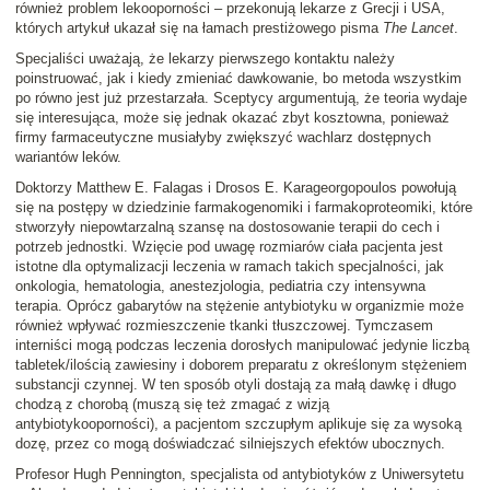
również problem lekooporności – przekonują lekarze z Grecji i USA,
których artykuł ukazał się na łamach prestiżowego pisma
The Lancet
.
Specjaliści uważają, że lekarzy pierwszego kontaktu należy
poinstruować, jak i kiedy zmieniać dawkowanie, bo metoda wszystkim
po równo jest już przestarzała. Sceptycy argumentują, że teoria wydaje
się interesująca, może się jednak okazać zbyt kosztowna, ponieważ
firmy farmaceutyczne musiałyby zwiększyć wachlarz dostępnych
wariantów leków.
Doktorzy Matthew E. Falagas i Drosos E. Karageorgopoulos powołują
się na postępy w dziedzinie farmakogenomiki i farmakoproteomiki, które
stworzyły niepowtarzalną szansę na dostosowanie terapii do cech i
potrzeb jednostki. Wzięcie pod uwagę rozmiarów ciała pacjenta jest
istotne dla optymalizacji leczenia w ramach takich specjalności, jak
onkologia, hematologia, anestezjologia, pediatria czy intensywna
terapia. Oprócz gabarytów na stężenie antybiotyku w organizmie może
również wpływać rozmieszczenie tkanki tłuszczowej. Tymczasem
interniści mogą podczas leczenia dorosłych manipulować jedynie liczbą
tabletek/ilością zawiesiny i doborem preparatu z określonym stężeniem
substancji czynnej. W ten sposób otyli dostają za małą dawkę i długo
chodzą z chorobą (muszą się też zmagać z wizją
antybiotykooporności), a pacjentom szczupłym aplikuje się za wysoką
dozę, przez co mogą doświadczać silniejszych efektów ubocznych.
Profesor Hugh Pennington, specjalista od antybiotyków z Uniwersytetu