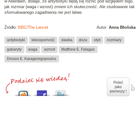
w Aberdeen, dodaje, że antybiotyki będą się różnić pod względem tego,
jak rozmiar (waga i wzrost) zmieni ich skuteczność.
Ale studiowanie tak
sformułowanego zagadnienia nie jest łatwe
.
Źródło:
BBC/The Lancet
Autor:
Anna Błońska
antybiotyki
lekooporność
dawka
doza
otyli
rozmiary
gabaryty
waga
wzrost
Matthew E. Falagas
Drosos E. Karageorgopoulos
Poleć
jako
pierwszy !