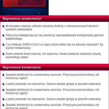
Najnowsze wiadomości
W etruskim mieście odkryto rytualną studnię z nienaruszonymi darami i
ludzkimi szkieletami
Sztuczna inteligencja po raz pierwszy zaprojektowała funkcjonalny genom
bakteriofaga
Czy infekcja SARS-CoV-2 w ciąży może odbić się na zdrowiu dziecka? Są
wyniki metaanalizy
Dodo widział świat inaczej, niż sądzono. Nowe badanie odsłania zmysły
wymarłego ptaka
Najnowsze komentarze
Spadek dzietności to uniwersalny wzorzec. Przyczyna jest prostsza, niż
można by sądzić
Ludzie polowali na mamucice. Samce zwykle ginęły w sposób naturalny
Spadek dzietności to uniwersalny wzorzec. Przyczyna jest prostsza, niż
można by sądzić
Ludzie polowali na mamucice. Samce zwykle ginęły w sposób naturalny
Spadek dzietności to uniwersalny wzorzec. Przyczyna jest prostsza, niż
można by sądzić