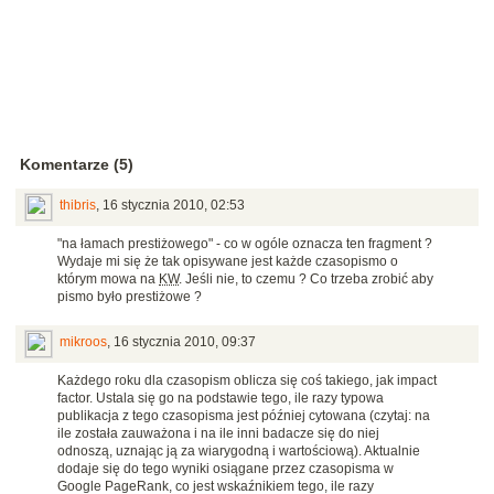
Komentarze (5)
thibris
,
16 stycznia 2010, 02:53
"na łamach prestiżowego" - co w ogóle oznacza ten fragment ?
Wydaje mi się że tak opisywane jest każde czasopismo o
którym mowa na
KW
. Jeśli nie, to czemu ? Co trzeba zrobić aby
pismo było prestiżowe ?
mikroos
,
16 stycznia 2010, 09:37
Każdego roku dla czasopism oblicza się coś takiego, jak impact
factor. Ustala się go na podstawie tego, ile razy typowa
publikacja z tego czasopisma jest później cytowana (czytaj: na
ile została zauważona i na ile inni badacze się do niej
odnoszą, uznając ją za wiarygodną i wartościową). Aktualnie
dodaje się do tego wyniki osiągane przez czasopisma w
Google PageRank, co jest wskaźnikiem tego, ile razy