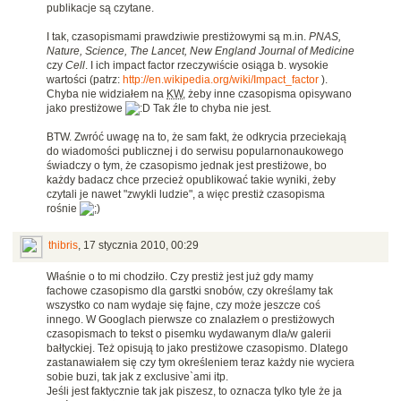
publikacje są czytane.
I tak, czasopismami prawdziwie prestiżowymi są m.in.
PNAS,
Nature, Science, The Lancet, New England Journal of Medicine
czy
Cell
. I ich impact factor rzeczywiście osiąga b. wysokie
wartości (patrz:
http://en.wikipedia.org/wiki/Impact_factor
).
Chyba nie widziałem na
KW
, żeby inne czasopisma opisywano
jako prestiżowe
Tak źle to chyba nie jest.
BTW. Zwróć uwagę na to, że sam fakt, że odkrycia przeciekają
do wiadomości publicznej i do serwisu popularnonaukowego
świadczy o tym, że czasopismo jednak jest prestiżowe, bo
każdy badacz chce przecież opublikować takie wyniki, żeby
czytali je nawet "zwykli ludzie", a więc prestiż czasopisma
rośnie
thibris
,
17 stycznia 2010, 00:29
Właśnie o to mi chodziło. Czy prestiż jest już gdy mamy
fachowe czasopismo dla garstki snobów, czy określamy tak
wszystko co nam wydaje się fajne, czy może jeszcze coś
innego. W Googlach pierwsze co znalazłem o prestiżowych
czasopismach to tekst o pisemku wydawanym dla/w galerii
bałtyckiej. Też opisują to jako prestiżowe czasopismo. Dlatego
zastanawiałem się czy tym określeniem teraz każdy nie wyciera
sobie buzi, tak jak z exclusive`ami itp.
Jeśli jest faktycznie tak jak piszesz, to oznacza tylko tyle że ja