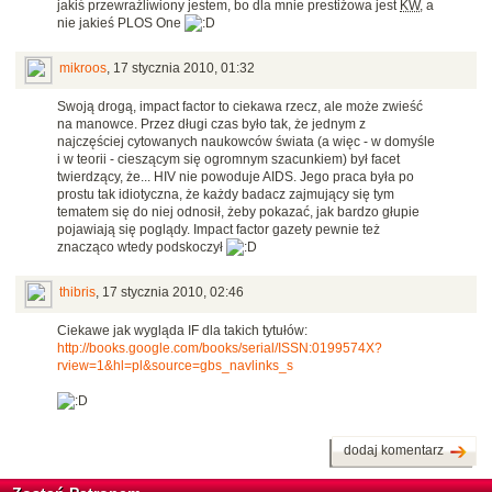
jakiś przewrażliwiony jestem, bo dla mnie prestiżowa jest
KW
, a
nie jakieś PLOS One
mikroos
,
17 stycznia 2010, 01:32
Swoją drogą, impact factor to ciekawa rzecz, ale może zwieść
na manowce. Przez długi czas było tak, że jednym z
najczęściej cytowanych naukowców świata (a więc - w domyśle
i w teorii - cieszącym się ogromnym szacunkiem) był facet
twierdzący, że... HIV nie powoduje AIDS. Jego praca była po
prostu tak idiotyczna, że każdy badacz zajmujący się tym
tematem się do niej odnosił, żeby pokazać, jak bardzo głupie
pojawiają się poglądy. Impact factor gazety pewnie też
znacząco wtedy podskoczył
thibris
,
17 stycznia 2010, 02:46
Ciekawe jak wygląda IF dla takich tytułów:
http://books.google.com/books/serial/ISSN:0199574X?
rview=1&hl=pl&source=gbs_navlinks_s
dodaj komentarz