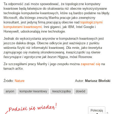
Ta odporność zaś może spowodować, że topologiczne komputery
kwantowe będą łatwiejsze do skalowania niż obecnie wykorzystywane
technologie komputerów kwantowych, które są bardzo podatne na błędy.
Microsoft, dla którego zresztą Manfra pracuje jako zewnętrzny
konsultant, jest jedyną firmą pracującą obecnie nad
topologicznymi
komputerami kwantowymi
. Inni giganci, jak IBM, Intel Google i
Honeywell, udoskonalają inne technologie.
Jednak do wykorzystania anyonów w komputerach kwantowych jest
jeszcze daleka droga. Obecne odkrycie jest ważniejsze z punktu
widzenia fizyki niż informatyki kwantowej.
Dla mnie, jako teoretyka
zajmującego się materią skondensowaną, kwazicząstki są równie
fascynujące i egzotyczne jak bozon Higgsa
, mówi Rosenow.
Ze szczegółami pracy Manfry i jego zespołu można
zapoznać się
na
łamach arXiv.
Źródło:
Nature
Autor:
Mariusz Błoński
anyon
komputer kwantowy
kwazicząstka
dowód
Polecają