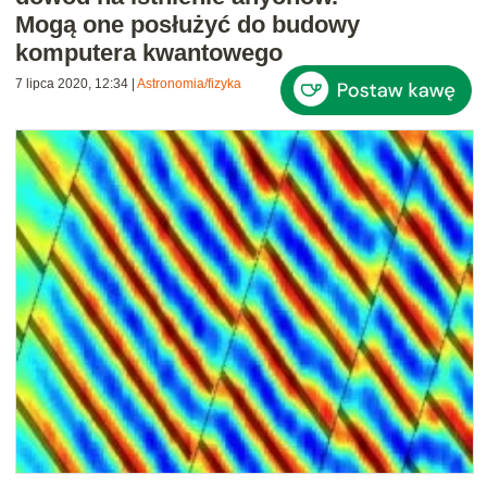
Mogą one posłużyć do budowy
komputera kwantowego
7 lipca 2020, 12:34
|
Astronomia/fizyka