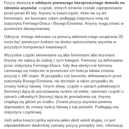
Fizycy donoszą
o zdobyciu pierwszego bezsprzecznego dowodu na
istnienie anyonów
, cząstek, których istnienie zostało zaproponowane
przed ponad 40 laty. Anyony to kwazicząstki, które nie są ani
fermionami, ani bozonami zatem podlegają statystyce innej niż
statystyka Fermiego-Diraca i Bosego-Einsteina. Anyony mogą istnieć w
przestrzeni dwuwymiarowej.
Odkrycie, którego dokonano za pomocą elektronicznego urządzenia 2D,
może być pierwszym krokiem na drodze wykorzystania anyonów w
przyszłych komputerach kwantowych.
Wszystkie cząstki elementarne są albo fermionami albo bozonami.
Anyony nie należą do żadnej z tych kategorii. Fermiony są definiowane
przez statystykę Fermiego-Diraca. Gdy dwa identyczne fermiony
zamieniają się miejscem w przestrzeni ich funkcja falowa zmienia
pozycję o 180 stopni. W przypadku zaś bozonów, definiowanych przez
statystykę Bosego-Einsteina, nie dochodzi w takim przypadku do
zmiany funkcji falowej. Innymi słowy, cząstki o spinach połówkowych
(fermiony) dążą do pozostawania osobno od siebie, natomiast cząstki o
spinach całkowitych (bozony) dążą do gromadzenia się. Anyony
znajdują się gdzieś po środku. Zmiana pozycji anyonów powinna
doprowadzić do zmiany funkcji falowej o kąt pośredni. Podlegają one
statystyce cząstkowej.
Jeśli jedna kwazicząstka wykona pełen obrót wokół drugiej, co jest
odpowiednikiem dwukrotnej zamiany pozycji pomiędzy nimi, informacja