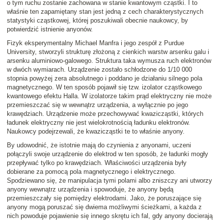
o tym ruchu zostanie zachowana w stanie kwantowym cząstki. I to
właśnie ten zapamiętany stan jest jedną z cech charakterystycznych
statystyki cząstkowej, której poszukiwali obecnie naukowcy, by
potwierdzić istnienie anyonów.
Fizyk eksperymentalny Michael Manfra i jego zespół z Purdue
University, stworzyli strukturę złożoną z cienkich warstw arsenku galu i
arsenku aluminiowo-galowego. Struktura taka wymusza ruch elektronów
w dwóch wymiarach. Urządzenie zostało schłodzone do 1/10 000
stopnia powyżej zera absolutnego i poddano je działaniu silnego pola
magnetycznego. W ten sposób pojawił się tzw. izolator cząstkowego
kwantowego efektu Halla. W izolatorze takim prąd elektryczny nie może
przemieszczać się w wewnątrz urządzenia, a wyłącznie po jego
krawędziach. Urządzenie może przechowywać kwazicząstki, których
ładunek elektryczny nie jest wielokrotnością ładunku elektronów.
Naukowcy podejrzewali, że kwazicząstki te to właśnie anyony.
By udowodnić, że istotnie mają do czynienia z anyonami, uczeni
połączyli swoje urządzenie do elektrod w ten sposób, że ładunki mogły
przepływać tylko po krawędziach. Właściwości urządzenia były
dobierane za pomocą pola magnetycznego i elektrycznego.
Spodziewano się, że manipulacja tymi polami albo zniszczy ani utworzy
anyony wewnątrz urządzenia i spowoduje, że anyony będą
przemieszczały się pomiędzy elektrodami. Jako, że poruszające się
anyony mogą poruszać się dwiema możliwymi ścieżkami, a każda z
nich powoduje pojawienie się innego skrętu ich fal, gdy anyony docierają