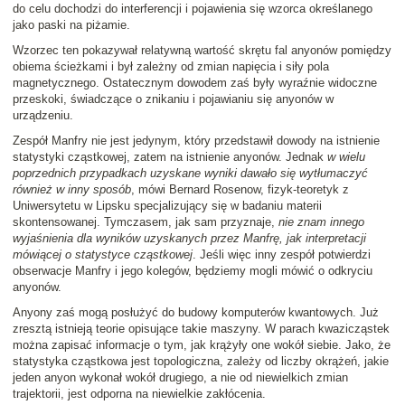
do celu dochodzi do interferencji i pojawienia się wzorca określanego
jako paski na piżamie.
Wzorzec ten pokazywał relatywną wartość skrętu fal anyonów pomiędzy
obiema ścieżkami i był zależny od zmian napięcia i siły pola
magnetycznego. Ostatecznym dowodem zaś były wyraźnie widoczne
przeskoki, świadczące o znikaniu i pojawianiu się anyonów w
urządzeniu.
Zespół Manfry nie jest jedynym, który przedstawił dowody na istnienie
statystyki cząstkowej, zatem na istnienie anyonów. Jednak
w wielu
poprzednich przypadkach uzyskane wyniki dawało się wytłumaczyć
również w inny sposób
, mówi Bernard Rosenow, fizyk-teoretyk z
Uniwersytetu w Lipsku specjalizujący się w badaniu materii
skontensowanej. Tymczasem, jak sam przyznaje,
nie znam innego
wyjaśnienia dla wyników uzyskanych przez Manfrę, jak interpretacji
mówiącej o statystyce cząstkowej
. Jeśli więc inny zespół potwierdzi
obserwacje Manfry i jego kolegów, będziemy mogli mówić o odkryciu
anyonów.
Anyony zaś mogą posłużyć do budowy komputerów kwantowych. Już
zresztą istnieją teorie opisujące takie maszyny. W parach kwazicząstek
można zapisać informacje o tym, jak krążyły one wokół siebie. Jako, że
statystyka cząstkowa jest topologiczna, zależy od liczby okrążeń, jakie
jeden anyon wykonał wokół drugiego, a nie od niewielkich zmian
trajektorii, jest odporna na niewielkie zakłócenia.