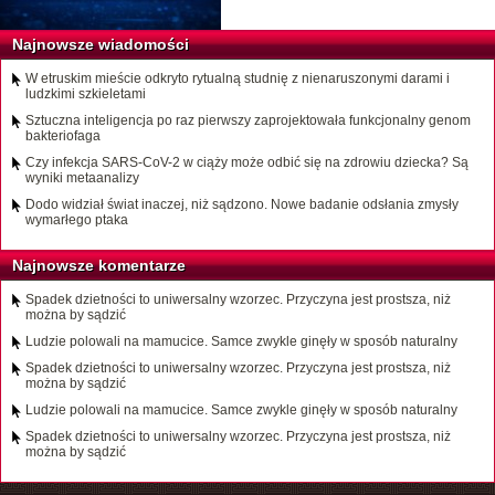
Najnowsze wiadomości
W etruskim mieście odkryto rytualną studnię z nienaruszonymi darami i
ludzkimi szkieletami
Sztuczna inteligencja po raz pierwszy zaprojektowała funkcjonalny genom
bakteriofaga
Czy infekcja SARS-CoV-2 w ciąży może odbić się na zdrowiu dziecka? Są
wyniki metaanalizy
Dodo widział świat inaczej, niż sądzono. Nowe badanie odsłania zmysły
wymarłego ptaka
Najnowsze komentarze
Spadek dzietności to uniwersalny wzorzec. Przyczyna jest prostsza, niż
można by sądzić
Ludzie polowali na mamucice. Samce zwykle ginęły w sposób naturalny
Spadek dzietności to uniwersalny wzorzec. Przyczyna jest prostsza, niż
można by sądzić
Ludzie polowali na mamucice. Samce zwykle ginęły w sposób naturalny
Spadek dzietności to uniwersalny wzorzec. Przyczyna jest prostsza, niż
można by sądzić