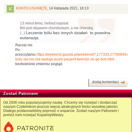
KONTO USUNIĘTE
,
14 listopada 2021, 18:13
13 minut temu, helmut napisał:
Ból jest objawem chorobowym, a nie chorobą
Leczenie bólu bez innych działań to powolna
(...)
eutanazja.
Raczej nie.
Po
przeczytaniu
https://weekend.gazeta.pl/weekend/7,177333,27780659,w-
bolu-sie-nic-nie-wydaje-jezeli-pacjent-twierdzi-ze-go-boli.html
bezboleśnie zmienisz pogląd.
dodaj komentarz
Zostań Patronem
Od 2006 roku popularyzujemy naukę. Chcemy się rozwijać i dostarczać
naszym Czytelnikom jeszcze więcej atrakcyjnych treści wysokiej jakości.
Dlatego postanowiliśmy poprosić o wsparcie. Zostań naszym Patronem i
pomóż nam rozwijać KopalnięWiedzy.