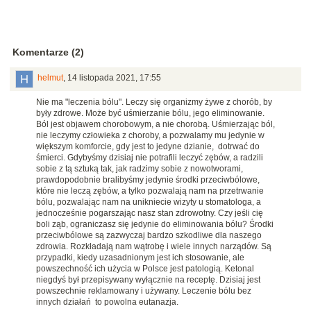
Komentarze (2)
helmut
,
14 listopada 2021, 17:55
Nie ma "leczenia bólu". Leczy się organizmy żywe z chorób, by
były zdrowe. Może być uśmierzanie bólu, jego eliminowanie.
Ból jest objawem chorobowym, a nie chorobą. Uśmierzając ból,
nie leczymy człowieka z choroby, a pozwalamy mu jedynie w
większym komforcie, gdy jest to jedyne dzianie, dotrwać do
śmierci. Gdybyśmy dzisiaj nie potrafili leczyć zębów, a radzili
sobie z tą sztuką tak, jak radzimy sobie z nowotworami,
prawdopodobnie bralibyśmy jedynie środki przeciwbólowe,
które nie leczą zębów, a tylko pozwalają nam na przetrwanie
bólu, pozwalając nam na unikniecie wizyty u stomatologa, a
jednocześnie pogarszając nasz stan zdrowotny. Czy jeśli cię
boli ząb, ograniczasz się jedynie do eliminowania bólu? Środki
przeciwbólowe są zazwyczaj bardzo szkodliwe dla naszego
zdrowia. Rozkładają nam wątrobę i wiele innych narządów. Są
przypadki, kiedy uzasadnionym jest ich stosowanie, ale
powszechność ich użycia w Polsce jest patologią. Ketonal
niegdyś był przepisywany wyłącznie na receptę. Dzisiaj jest
powszechnie reklamowany i używany. Leczenie bólu bez
innych działań to powolna eutanazja.