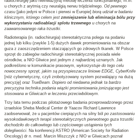
radiochirurgię jako nieinwazyjną metodę leczenia funkcjonalnego, m.in.
u chorych z arytmią czy neuralgią nerwu trójdzielnego.
Od pewnego
czasu
[jako jedyni w Polsce i pierwsi w Europie]
biorą udział w badaniu
klinicznym, którego celem jest
zmniejszenie lub eliminacja bólu przy
wykorzystaniu radioablacji splotu trzewnego
u chorych na
zaawansowanego raka trzustki
.
Radioterapia (in. radiochirurgia) stereotaktyczna polega na podaniu
jednej lub kilku (zwykle 1-5) dużych dawek promieniowania na obszar
guza z zaoszczędzeniem otaczających go zdrowych tkanek. W Polsce
sprzęt do zabiegów radiochirurgii stereotaktycznej posiada wiele
ośrodków, a NIO Gliwice jest jednym z najbardziej uznanych. Jak
podkreślono w komunikacie prasowym,
wykorzystuje do tego celu
nowoczesny sprzęt, jakim są przyspieszacze liniowe EDGE, CyberKnife
[nóż cybernetyczny, czyli zrobotyzowany system pozwalający na dużą
precyzję]
oraz TrueBeam. Dopiero od niedawna jednak ta bardzo
precyzyjna technika podania wiązki promieniowania jonizującego jest
stosowana w Gliwicach w leczeniu przeciwbólowym
.
Trzy lata temu podczas pilotażowego badania przeprowadzonego przez
izraelskie Sheba Medical Center dr Yaacov Richard Lawrence
zaobserwował, że u pacjentów cierpiących na silny ból
po zastosowaniu
wysokodawkowych terapii stereotaktycznych pierwotnego guza trzustki
dochodziło do całkowitego lub częściowego ustąpienia tych
dolegliwości
. Na konferencji ASTRO (American Society for Radiation
Oncology) dr n. med. Marcin Miszczyk z NIO w Gliwicach poznał