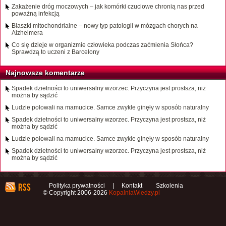
Zakażenie dróg moczowych – jak komórki czuciowe chronią nas przed
poważną infekcją
Blaszki mitochondrialne – nowy typ patologii w mózgach chorych na
Alzheimera
Co się dzieje w organizmie człowieka podczas zaćmienia Słońca?
Sprawdzą to uczeni z Barcelony
Najnowsze komentarze
Spadek dzietności to uniwersalny wzorzec. Przyczyna jest prostsza, niż
można by sądzić
Ludzie polowali na mamucice. Samce zwykle ginęły w sposób naturalny
Spadek dzietności to uniwersalny wzorzec. Przyczyna jest prostsza, niż
można by sądzić
Ludzie polowali na mamucice. Samce zwykle ginęły w sposób naturalny
Spadek dzietności to uniwersalny wzorzec. Przyczyna jest prostsza, niż
można by sądzić
Polityka prywatności
|
Kontakt
Szkolenia
© Copyright 2006-2026
KopalniaWiedzy.pl