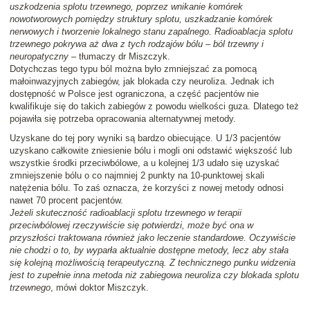
uszkodzenia splotu trzewnego, poprzez wnikanie komórek
nowotworowych pomiędzy struktury splotu, uszkadzanie komórek
nerwowych i tworzenie lokalnego stanu zapalnego. Radioablacja splotu
trzewnego pokrywa aż dwa z tych rodzajów bólu – ból trzewny i
neuropatyczny
– tłumaczy dr Miszczyk.
Dotychczas tego typu ból można było zmniejszać za pomocą
małoinwazyjnych zabiegów, jak blokada czy neuroliza. Jednak ich
dostępność w Polsce jest ograniczona, a część pacjentów nie
kwalifikuje się do takich zabiegów z powodu wielkości guza. Dlatego też
pojawiła się potrzeba opracowania alternatywnej metody.
Uzyskane do tej pory wyniki są bardzo obiecujące. U 1/3 pacjentów
uzyskano całkowite zniesienie bólu i mogli oni odstawić większość lub
wszystkie środki przeciwbólowe, a u kolejnej 1/3 udało się uzyskać
zmniejszenie bólu o co najmniej 2 punkty na 10-punktowej skali
natężenia bólu. To zaś oznacza, że korzyści z nowej metody odnosi
nawet 70 procent pacjentów.
Jeżeli skuteczność radioablacji splotu trzewnego w terapii
przeciwbólowej rzeczywiście się potwierdzi, może być ona w
przyszłości traktowana również jako leczenie standardowe. Oczywiście
nie chodzi o to, by wyparła aktualnie dostępne metody, lecz aby stała
się kolejną możliwością terapeutyczną. Z technicznego punku widzenia
jest to zupełnie inna metoda niż zabiegowa neuroliza czy blokada splotu
trzewnego
, mówi doktor Miszczyk.