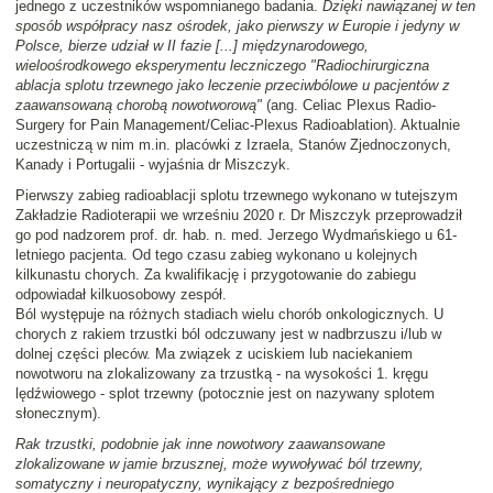
jednego z uczestników wspomnianego badania.
Dzięki nawiązanej w ten
sposób współpracy nasz ośrodek, jako pierwszy w Europie i jedyny w
Polsce, bierze udział w II fazie [...] międzynarodowego,
wieloośrodkowego eksperymentu leczniczego "Radiochirurgiczna
ablacja splotu trzewnego jako leczenie przeciwbólowe u pacjentów z
zaawansowaną chorobą nowotworową"
(ang. Celiac Plexus Radio-
Surgery for Pain Management/Celiac-Plexus Radioablation). Aktualnie
uczestniczą w nim m.in. placówki z Izraela, Stanów Zjednoczonych,
Kanady i Portugalii - wyjaśnia dr Miszczyk.
Pierwszy zabieg radioablacji splotu trzewnego wykonano w tutejszym
Zakładzie Radioterapii we wrześniu 2020 r. Dr Miszczyk przeprowadził
go pod nadzorem prof. dr. hab. n. med. Jerzego Wydmańskiego u 61-
letniego pacjenta. Od tego czasu zabieg wykonano u kolejnych
kilkunastu chorych. Za kwalifikację i przygotowanie do zabiegu
odpowiadał kilkuosobowy zespół.
Ból występuje na różnych stadiach wielu chorób onkologicznych. U
chorych z rakiem trzustki ból odczuwany jest w nadbrzuszu i/lub w
dolnej części pleców. Ma związek z uciskiem lub naciekaniem
nowotworu na zlokalizowany za trzustką - na wysokości 1. kręgu
lędźwiowego - splot trzewny (potocznie jest on nazywany splotem
słonecznym).
Rak trzustki, podobnie jak inne nowotwory zaawansowane
zlokalizowane w jamie brzusznej, może wywoływać ból trzewny,
somatyczny i neuropatyczny, wynikający z bezpośredniego