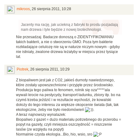
mikroos
,
26 sierpnia 2011, 10:28
Jacenty ma rację, jak uciekną z fabryki to prostu pozjadają
nam drzewa i tyle będzie z nowej biotechnologii.
Nie przesadzaj. Badacze donoszą o ZIDENTYFIKOWANIU
takich bakterii, a nie o stworzeniu GMO. Poza tym bakterie
rozkładające celulozę nie są w naturze niczym nowym - gdyby
nie istniały, zwalone drzewa leżałyby w miejscu przez tysiące
lat.
Piotrek
,
26 sierpnia 2011, 10:29
Z biopaliwem jest jak z CO2, jakieś durnoty nawiedzonego,
które zostały upowszechnione i przyjęte przez środowisko.
Produkcja tego paliwa to fenomen, rolnik się oza*****ala
wywali krocie na pestycydy, transport ładunku, zbiory itp. bo na
czymś trzeba jeździć i w rezultacie wychodzi, że kowalski
dołoży do tego interesu za większe okopcenie świata (tak, tak
ekologiczne, żeby nie było niedomówień
).
A teraz najnowszy wynalazek:
Biopaliwo z gazet = dużo materiału potrzebnego do przerobu =
popyt na gazety, czyli mniejsza oszczędność = niszczenie
lasów (ze względu na popyt)
Normalnie czysta ekologia...Bio, hio, wsio, sro