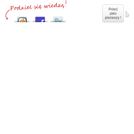
Poleć
jako
pierwszy !