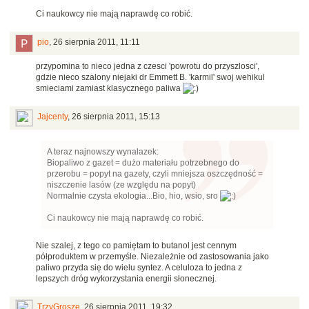
Ci naukowcy nie mają naprawdę co robić.
pio
,
26 sierpnia 2011, 11:11
przypomina to nieco jedna z czesci 'powrotu do przyszlosci',
gdzie nieco szalony niejaki dr Emmett B. 'karmil' swoj wehikul
smieciami zamiast klasycznego paliwa
Jajcenty
,
26 sierpnia 2011, 15:13
A teraz najnowszy wynalazek:
Biopaliwo z gazet = dużo materiału potrzebnego do
przerobu = popyt na gazety, czyli mniejsza oszczędność =
niszczenie lasów (ze względu na popyt)
Normalnie czysta ekologia...Bio, hio, wsio, sro
Ci naukowcy nie mają naprawdę co robić.
Nie szalej, z tego co pamiętam to butanol jest cennym
półproduktem w przemyśle. Niezależnie od zastosowania jako
paliwo przyda się do wielu syntez. A celuloza to jedna z
lepszych dróg wykorzystania energii słonecznej.
TrzyGrosze
,
26 sierpnia 2011, 19:32