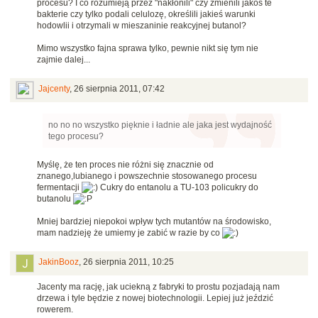
procesu? I co rozumieją przez "nakłonili" czy zmienili jakoś te
bakterie czy tylko podali celulozę, określili jakieś warunki
hodowlii i otrzymali w mieszaninie reakcyjnej butanol?
Mimo wszystko fajna sprawa tylko, pewnie nikt się tym nie
zajmie dalej...
Jajcenty
,
26 sierpnia 2011, 07:42
no no no wszystko pięknie i ładnie ale jaka jest wydajność
tego procesu?
Myślę, że ten proces nie różni się znacznie od
znanego,lubianego i powszechnie stosowanego procesu
fermentacji
Cukry do entanolu a TU-103 policukry do
butanolu
Mniej bardziej niepokoi wpływ tych mutantów na środowisko,
mam nadzieję że umiemy je zabić w razie by co
JakinBooz
,
26 sierpnia 2011, 10:25
Jacenty ma rację, jak uciekną z fabryki to prostu pozjadają nam
drzewa i tyle będzie z nowej biotechnologii. Lepiej już jeździć
rowerem.