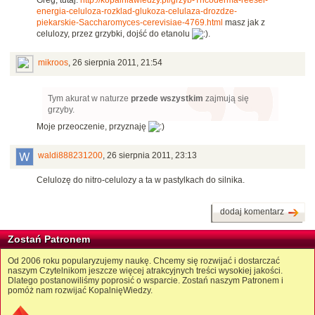
energia-celuloza-rozklad-glukoza-celulaza-drozdze-
piekarskie-Saccharomyces-cerevisiae-4769.html
masz jak z
celulozy, przez grzybki, dojść do etanolu
.
mikroos
,
26 sierpnia 2011, 21:54
Tym akurat w naturze
przede wszystkim
zajmują się
grzyby.
Moje przeoczenie, przyznaję
waldi888231200
,
26 sierpnia 2011, 23:13
Celulozę do nitro-celulozy a ta w pastylkach do silnika.
dodaj komentarz
Zostań Patronem
Od 2006 roku popularyzujemy naukę. Chcemy się rozwijać i dostarczać
naszym Czytelnikom jeszcze więcej atrakcyjnych treści wysokiej jakości.
Dlatego postanowiliśmy poprosić o wsparcie. Zostań naszym Patronem i
pomóż nam rozwijać KopalnięWiedzy.