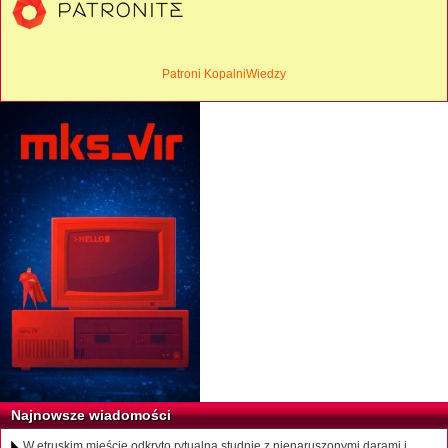
Patroni KopalniWiedzy
Najnowsze wiadomości
W etruskim mieście odkryto rytualną studnię z nienaruszonymi darami i