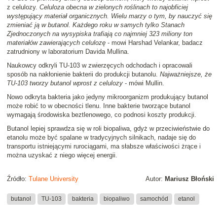
z celulozy.
Celuloza obecna w zielonych roślinach to najobficiej
występujący materiał organicznych. Wielu marzy o tym, by nauczyć się
zmieniać ją w butanol. Każdego roku w samych tylko Stanach
Zjednoczonych na wysypiska trafiają co najmniej 323 miliony ton
materiałów zawierających celulozę
- mowi Harshad Velankar, badacz
zatrudniony w laboratorium Davida Mullina.
Naukowcy odkryli TU-103 w zwierzęcych odchodach i opracowali
sposób na nakłonienie bakterii do produkcji butanolu.
Najważniejsze, że
TU-103 tworzy butanol wprost z celulozy
- mówi Mullin.
Nowo odkryta bakteria jako jedyny mikroorganizm produkujący butanol
może robić to w obecności tlenu. Inne bakterie tworzące butanol
wymagają środowiska beztlenowego, co podnosi koszty produkcji.
Butanol lepiej sprawdza się w roli biopaliwa, gdyż w przeciwieństwie do
etanolu może być spalane w tradycyjnych silnikach, nadaje się do
transportu istniejącymi rurociągami, ma słabsze właściwości żrące i
można uzyskać z niego więcej energii.
Źródło:
Tulane University
Autor:
Mariusz Błoński
butanol
TU-103
bakteria
biopaliwo
samochód
etanol