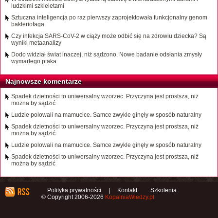
ludzkimi szkieletami
Sztuczna inteligencja po raz pierwszy zaprojektowała funkcjonalny genom
bakteriofaga
Czy infekcja SARS-CoV-2 w ciąży może odbić się na zdrowiu dziecka? Są
wyniki metaanalizy
Dodo widział świat inaczej, niż sądzono. Nowe badanie odsłania zmysły
wymarłego ptaka
Najnowsze komentarze
Spadek dzietności to uniwersalny wzorzec. Przyczyna jest prostsza, niż
można by sądzić
Ludzie polowali na mamucice. Samce zwykle ginęły w sposób naturalny
Spadek dzietności to uniwersalny wzorzec. Przyczyna jest prostsza, niż
można by sądzić
Ludzie polowali na mamucice. Samce zwykle ginęły w sposób naturalny
Spadek dzietności to uniwersalny wzorzec. Przyczyna jest prostsza, niż
można by sądzić
Polityka prywatności
|
Kontakt
Szkolenia
© Copyright 2006-2026
KopalniaWiedzy.pl