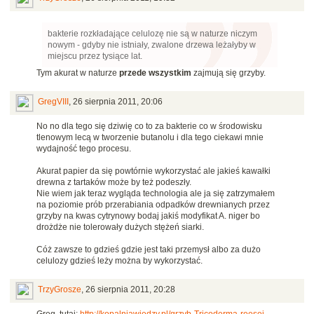
bakterie rozkładające celulozę nie są w naturze niczym
nowym - gdyby nie istniały, zwalone drzewa leżałyby w
miejscu przez tysiące lat.
Tym akurat w naturze
przede wszystkim
zajmują się grzyby.
GregVIII
,
26 sierpnia 2011, 20:06
No no dla tego się dziwię co to za bakterie co w środowisku
tlenowym lecą w tworzenie butanolu i dla tego ciekawi mnie
wydajność tego procesu.
Akurat papier da się powtórnie wykorzystać ale jakieś kawałki
drewna z tartaków może by też podeszły.
Nie wiem jak teraz wygląda technologia ale ja się zatrzymałem
na poziomie prób przerabiania odpadków drewnianych przez
grzyby na kwas cytrynowy bodaj jakiś modyfikat A. niger bo
drożdże nie tolerowały dużych stężeń siarki.
Cóż zawsze to gdzieś gdzie jest taki przemysł albo za dużo
celulozy gdzieś leży można by wykorzystać.
TrzyGrosze
,
26 sierpnia 2011, 20:28
Greg, tutaj:
http://kopalniawiedzy.pl/grzyb-Tricoderma-reesei-