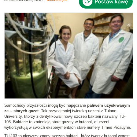
Samochody przyszłości mogą być napędzane
paliwem uzyskiwanym
ze... starych gazet
. Tak przynajmniej twierdzą uczeni z Tulane
University, którzy zidentyfikowali nowy szczep bakterii nazwany TU-
103. Bakterie te zmieniają stare gazety w butanol, a uczeni
wykorzystują w swoich eksperymentach stare numery Times Picauyne.
TU-103 to pierwszy znany szczep bakterii, który tworzy butanol wprost