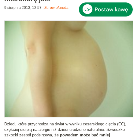
9 sierpnia 2013, 12:57
|
Zdrowie/uroda
Dzieci, które przychodzą na świat w wyniku cesarskiego cięcia (CC),
częściej cierpią na alergie niż dzieci urodzone naturalnie. Szwedzko-
szkocki zespół podejrzewa, że
powodem może być mniej