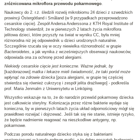
zróżnicowana mikroflora przewodu pokarmowego
.
Naukowcy do 2. r.ż. śledzili rozwój mikrobiomu 24 dzieci z szwedzkich
prowincji Östergötland i Småland (w 9 przypadkach przeprowadzono
cesarskie cięcie). Zespół Andersa Anderssona z KTH Royal Institute of
Technology stwierdził, że w pierwszych 2 latach życia mikroflora
jelitowa dzieci, które przyszły na świat w wyniku CC, była mniej
różnorodna niż jej odpowiednik u dzieci urodzonych naturalnie.
Szczególnie rzucała się w oczy niewielka różnorodność w grupie
Bacteroidetes
, a jak wynika z wcześniejszych obserwacji naukowców,
odpowiada ona za ochronę przed alergiami.
Niekiedy cesarskie cięcie jest konieczne. Ważne jednak, by
[każdorazowo]
matka i lekarze mieli świadomość, że taki poród może
wpłynąć na zdrowie dziecka
[poza alergiami, w grupie tej częściej
stwierdza się również cukrzycę i zespół jelita drażliwego] - podkreśla
prof. Maria Jenmalm z Uniwersytetu w Linköping.
Wszystko wskazuje na to, że do narodzin przewód pokarmowy dziecka
jest całkowicie sterylny. Kolonizacja przez różne bakterie wydaje się
konieczna, by w pierwszych latach życia układ odpornościowy mógł się
prawidłowo rozwijać i dojrzewać. Jeśli tak się nie stanie, istnieje ryzyko,
że będzie nadmiernie reagować na nieszkodliwe antygeny, np.
pokarmowe.
Podczas porodu naturalnego dziecko styka się z bakteriami
występującymi w kanale rodnym matki, a to dobry początek budowania