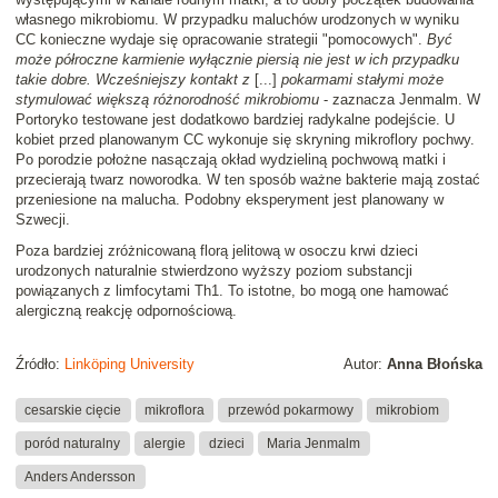
własnego mikrobiomu. W przypadku maluchów urodzonych w wyniku
CC konieczne wydaje się opracowanie strategii "pomocowych".
Być
może półroczne karmienie wyłącznie piersią nie jest w ich przypadku
takie dobre. Wcześniejszy kontakt z
[...]
pokarmami stałymi może
stymulować większą różnorodność mikrobiomu
- zaznacza Jenmalm. W
Portoryko testowane jest dodatkowo bardziej radykalne podejście. U
kobiet przed planowanym CC wykonuje się skryning mikroflory pochwy.
Po porodzie położne nasączają okład wydzieliną pochwową matki i
przecierają twarz noworodka. W ten sposób ważne bakterie mają zostać
przeniesione na malucha. Podobny eksperyment jest planowany w
Szwecji.
Poza bardziej zróżnicowaną florą jelitową w osoczu krwi dzieci
urodzonych naturalnie stwierdzono wyższy poziom substancji
powiązanych z limfocytami Th1. To istotne, bo mogą one hamować
alergiczną reakcję odpornościową.
Źródło:
Linköping University
Autor:
Anna Błońska
cesarskie cięcie
mikroflora
przewód pokarmowy
mikrobiom
poród naturalny
alergie
dzieci
Maria Jenmalm
Anders Andersson