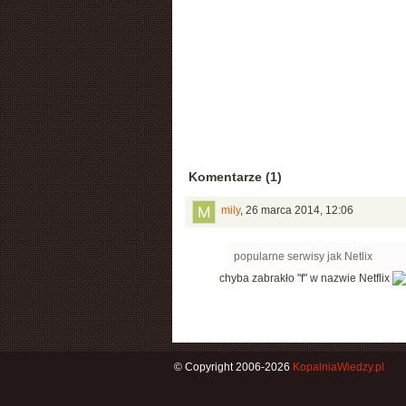
Komentarze (1)
mily
,
26 marca 2014, 12:06
popularne serwisy jak Netlix
chyba zabrakło "f" w nazwie Netflix
© Copyright 2006-2026
KopalniaWiedzy.pl