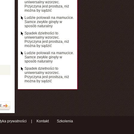
uniwersalny wzorzec.
Przyczyna jest prostsza, niż
można by sądzić
Ludzie polowali na mamucice.
Samce zwykle ginęły w
sposób naturalny
Spadek dzietności to
uniwersalny wzorzec.
Przyczyna jest prostsza, niż
można by sądzić
Ludzie polowali na mamucice.
Samce zwykle ginęły w
sposób naturalny
Spadek dzietności to
uniwersalny wzorzec.
Przyczyna jest prostsza, niż
można by sądzić
z
ityka prywatności
|
Kontakt
Szkolenia