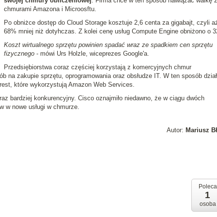
swojej chmury obliczeniowej
. Firma chce w ten sposób nawiązać walkę 
chmurami Amazona i Microosftu.
Po obniżce dostęp do Cloud Storage kosztuje 2,6 centa za gigabajt, czyli a
68% mniej niż dotyhczas. Z kolei cenę usług Compute Engine obniżono o 
Koszt wirtualnego sprzętu powinien spadać wraz ze spadkiem cen sprzętu
fizycznego
- mówi Urs Holzle, wiceprezes Google'a.
Przedsiębiorstwa coraz częściej korzystają z komercyjnych chmur
b na zakupie sprzętu, oprogramowania oraz obsłudze IT. W ten sposób dział
terest, które wykorzystują Amazon Web Services.
az bardziej konkurencyjny. Cisco oznajmiło niedawno, że w ciągu dwóch
rów w nowe usługi w chmurze.
Autor:
Mariusz B
Poleca
1
osoba