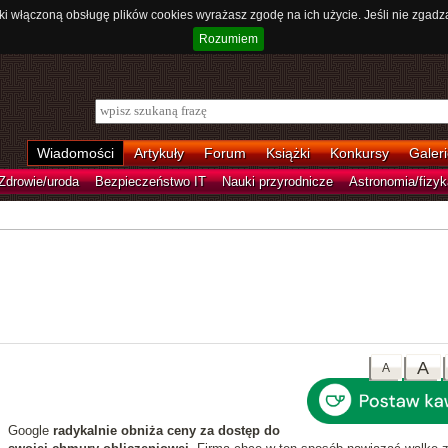
ki włączoną obsługę plików cookies wyrażasz zgodę na ich użycie. Jeśli nie zgadz
Rozumiem
Wiadomości
Artykuły
Forum
Książki
Konkursy
Galeri
Zdrowie/uroda
Bezpieczeństwo IT
Nauki przyrodnicze
Astronomia/fizyk
A
A
Google
radykalnie obniża ceny za dostęp do