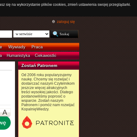
asz się na wykorzystanie plików cookies, zmień ustawienia swojej przeglądarki.
zaloguj się
e
Wywiady
Praca
a
Humanistyka
Ciekawostki
Zostań Patronem
Od 2006 roku popularyzujemy
naukę. Chcemy się rozwijać i
dostarczać naszym Czytelnikom
jeszcze więcej atrakcyjnych
treści wysokiej jakości. Dlatego
postanowiliśmy poprosić o
wsparcie. Zostań naszym
Patronem i pomóż nam rozwijać
KopalnięWiedzy.
A