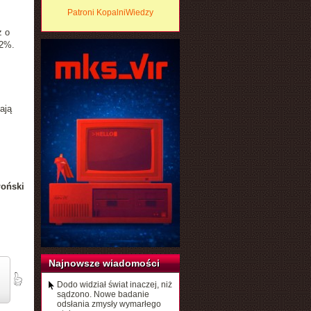
z
Patroni KopalniWiedzy
ż o
32%.
ają
łoński
Najnowsze wiadomości
Dodo widział świat inaczej, niż
sądzono. Nowe badanie
odsłania zmysły wymarłego