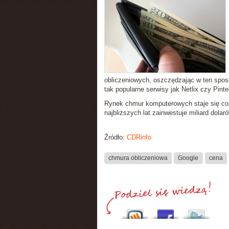
obliczeniowych, oszczędzając w ten sposó
tak popularne serwisy jak Netlix czy Pin
Rynek chmur komputerowych staje się cor
najbliższych lat zainwestuje miliard dola
Źródło:
CDRinfo
chmura obliczeniowa
Google
cena