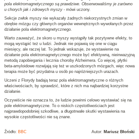
pola elektromagnetycznego są prawdziwe. Obserwowaliśmy je zarówno
u chorych jak i zdrowych myszy
- mówi uczony.
Sekcje zwłok myszy nie wykazały żadnych niekorzystnych zmian w
obrębie mózgu czy głównych organów wewnętrznych wywołanych przez
działanie pola elektromagnetycznego.
Warto zauważyć, że skoro u myszy wystąpiły tak pozytywne efekty, to
mogą wystąpić też u ludzi. Jednak nie pojawią się one w ciągu
miesięcy, ale raczej lat. To jednak wskazuje, że wystawienie na
działanie pola elektromagnetycznego może być efektywną, nieinwazyjną
metodą zapobiegania i lecznia choroby Alzheimera. Co więcej, płytki
beta-amyloidowe rozwijają się też w uszkodzonych mózgach, więc nowa
terapia może być przydatna u osób po najróżniejszych urazach.
Uczeni z Florydy badają teraz pola elektromagnetyczne o różnych
właściwościach, by sprawdzić, które z nich ma najbardziej korzystne
działanie.
Oczywiście nie oznacza to, że ludzie powinni celowo wystawiać się na
pole elektromagnetyczne. To o niskich częstotliwościach jest
najprawdopodobniej szkodliwe, a długotrwałe skutki wystawienia na
wysokie częstotliwości nie są znane.
Źródło:
BBC
Autor:
Mariusz Błoński