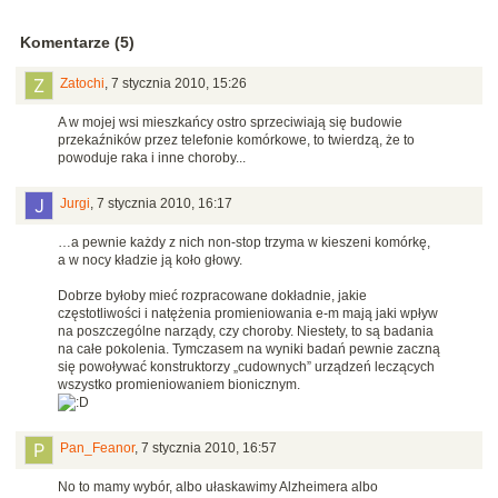
Komentarze (5)
Zatochi
,
7 stycznia 2010, 15:26
A w mojej wsi mieszkańcy ostro sprzeciwiają się budowie
przekaźników przez telefonie komórkowe, to twierdzą, że to
powoduje raka i inne choroby...
Jurgi
,
7 stycznia 2010, 16:17
…a pewnie każdy z nich non-stop trzyma w kieszeni komórkę,
a w nocy kładzie ją koło głowy.
Dobrze byłoby mieć rozpracowane dokładnie, jakie
częstotliwości i natężenia promieniowania e-m mają jaki wpływ
na poszczególne narządy, czy choroby. Niestety, to są badania
na całe pokolenia. Tymczasem na wyniki badań pewnie zaczną
się powoływać konstruktorzy „cudownych” urządzeń leczących
wszystko promieniowaniem bionicznym.
Pan_Feanor
,
7 stycznia 2010, 16:57
No to mamy wybór, albo ułaskawimy Alzheimera albo