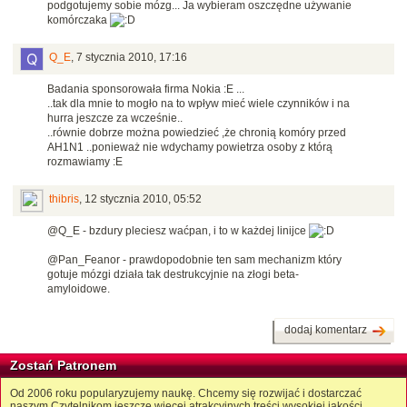
podgotujemy sobie mózg... Ja wybieram oszczędne używanie
komórczaka
Q_E
,
7 stycznia 2010, 17:16
Badania sponsorowała firma Nokia :E ...
..tak dla mnie to mogło na to wpływ mieć wiele czynników i na
hurra jeszcze za wcześnie..
..równie dobrze można powiedzieć ,że chronią komóry przed
AH1N1 ..ponieważ nie wdychamy powietrza osoby z którą
rozmawiamy :E
thibris
,
12 stycznia 2010, 05:52
@Q_E - bzdury pleciesz waćpan, i to w każdej linijce
@Pan_Feanor - prawdopodobnie ten sam mechanizm który
gotuje mózgi działa tak destrukcyjnie na złogi beta-
amyloidowe.
dodaj komentarz
Zostań Patronem
Od 2006 roku popularyzujemy naukę. Chcemy się rozwijać i dostarczać
naszym Czytelnikom jeszcze więcej atrakcyjnych treści wysokiej jakości.