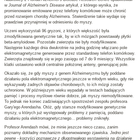
w
Journal of Alzheimer's Disease
artykuł, z którego wynika, że
promienowanie emitowane przez telefony komórkowe może chronić
przed rozwojem choroby Alzheimera. Stwierdzenie takie wydaje się
prawdziwe przynajmniej w odniesieniu do myszy.
Uczeni wykorzystali 96 gryzoni, z których większość była
zmodyfikowana genetycznie tak, by w ich mózgach powstawały płytki
beta-amyloidowe. Pozostałe zwierzęta nie były modyfikowane.
Następnie każdego dnia dwukrotnie na jedną godzinę włączano pole
elektromagnetyczne generowane przez standardowy telefon komórkowy.
Zwierzęta znajdowały się w jego zasięgu od 7 do 9 miesięcy. Wszystkie
klatki ustawiono wokół centralnie położonej anteny, generującej pole.
Okazało się, że gdy myszy z genem Alzheimeryzmu były poddane
działaniu pola elektromagnetycznego jeszcze w młodym wieku, gdy nie
wykazywały żadnych objawów chorobowych, to ich mózgi zostały
uchronione. W późniejszym wieku wypadały w testach badających
pamięć i procesy myślowe równie dobrze, jak myszy niemodyfikowane.
To jednak nie koniec zadziwiających spostrzeżeń zespołu profesora
Gary'ego Arendasha. Otóż, gdy starsze modyfikowane genetycznie
myszy, u których już występowały problemy z pamięcią, poddano
działaniu pola elektromagnetycznego... problemy zniknęły.
Profesor Arendash mówi, że minie jeszcze nieco czasu, zanim
poznamy dokładny mechanizm obserwowanego zjawiska.
Jedno jest
pewne - korzyści poznawcze z długotrwałego wystawienia na działanie