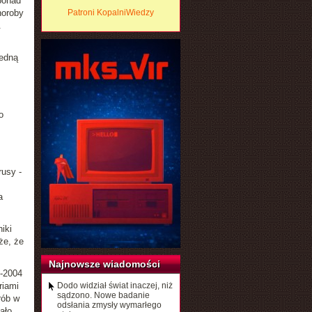
ponad
horoby
Patroni KopalniWiedzy
.
jedną
o
usy -
a
iki
że, że
Najnowsze wiadomości
3-2004
riami
Dodo widział świat inaczej, niż
sądzono. Nowe badanie
rób w
odsłania zmysły wymarłego
ało