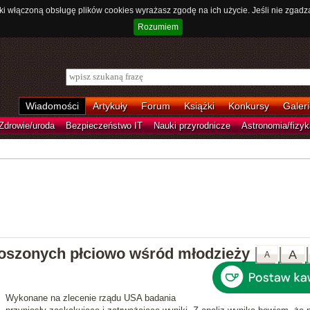
ki włączoną obsługę plików cookies wyrażasz zgodę na ich użycie. Jeśli nie zgadz
Rozumiem
Wiadomości
Artykuły
Forum
Książki
Konkursy
Galeri
Zdrowie/uroda
Bezpieczeństwo IT
Nauki przyrodnicze
Astronomia/fizyk
oszonych płciowo wśród młodzieży
A
A
Wykonane na zlecenie rządu USA badania