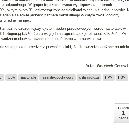
ktu seksualnego. W grupie tej częstotliwość występowania czterech
%, w tym około 3% dziewcząt było nosicielkami więcej niż jednej choroby. 
siadania zaledwie jednego partnera seksualnego w całym życiu choroby
 u jednej na pięć.
est znacznie szczelniejszy system badań przesiewowych wśród nastolatek w
TD. Sugerują także, że ze względu na ogromną częstotliwość zakażeń HPV,
owadzenie obowiązkowych szczepień przeciw temu wirusowi.
iązania problemu będzie z pewnością fakt, że dziewczęta narażone na infek
Autor:
Wojciech Grzeszk
D
USA
nastolatki
rzęsistek pochwowy
chlamydioza
HPV
HSV
Poleca
1
osoba