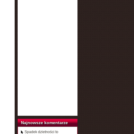
Najnowsze komentarze
Spadek dzietności to