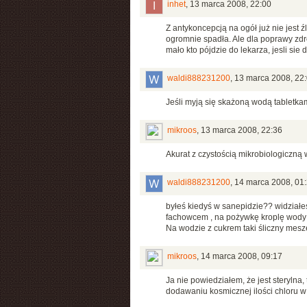
inhet
,
13 marca 2008, 22:00
Z antykoncepcją na ogół już nie jest ź
ogromnie spadła. Ale dla poprawy zdr
mało kto pójdzie do lekarza, jesli sie
waldi888231200
,
13 marca 2008, 22
Jeśli myją się skażoną wodą tabletkam
mikroos
,
13 marca 2008, 22:36
Akurat z czystością mikrobiologiczną 
waldi888231200
,
14 marca 2008, 01
byłeś kiedyś w sanepidzie?? widziałeś 
fachowcem , na pożywkę kroplę wody i
Na wodzie z cukrem taki śliczny mesze
mikroos
,
14 marca 2008, 09:17
Ja nie powiedziałem, że jest sterylna, 
dodawaniu kosmicznej ilości chloru 