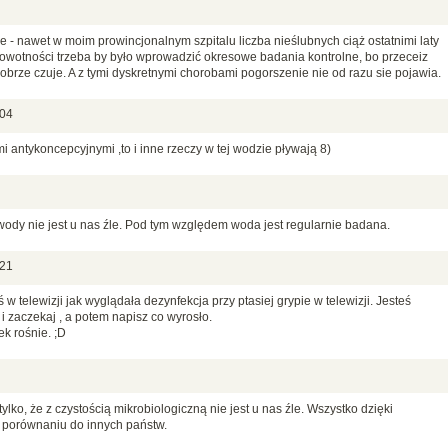
le - nawet w moim prowincjonalnym szpitalu liczba nieślubnych ciąż ostatnimi laty
owotności trzeba by było wprowadzić okresowe badania kontrolne, bo przeceiz
 dobrze czuje. A z tymi dyskretnymi chorobami pogorszenie nie od razu sie pojawia.
:04
i antykoncepcyjnymi ,to i inne rzeczy w tej wodzie pływają 8)
wody nie jest u nas źle. Pod tym względem woda jest regularnie badana.
:21
w telewizji jak wyglądała dezynfekcja przy ptasiej grypie w telewizji. Jesteś
 zaczekaj , a potem napisz co wyrosło.
k rośnie. ;D
tylko, że z czystością mikrobiologiczną nie jest u nas źle. Wszystko dzięki
w porównaniu do innych państw.