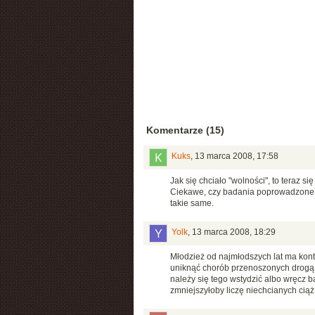
Komentarze (15)
Kuks
,
13 marca 2008, 17:58
Jak się chciało "wolności", to teraz s
Ciekawe, czy badania poprowadzone 
takie same.
Yolk
,
13 marca 2008, 18:29
Młodzież od najmłodszych lat ma konta
uniknąć chorób przenoszonych drogą 
należy się tego wstydzić albo wręcz 
zmniejszyłoby liczę niechcianych ciąż