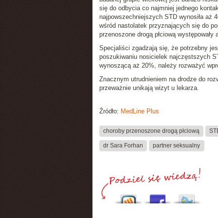
się do odbycia co najmniej jednego konta
najpowszechniejszych STD wynosiła aż 40
wśród nastolatek przyznających się do po
przenoszone drogą płciową występowały aż
Specjaliści zgadzają się, że potrzebny j
poszukiwaniu nosicielek najczęstszych S
wynoszącą aż 20%, należy rozważyć wpr
Znacznym utrudnieniem na drodze do rozw
przeważnie unikają wizyt u lekarza.
Źródło:
MedLine Plus
choroby przenoszone drogą płciową
ST
dr Sara Forhan
partner seksualny