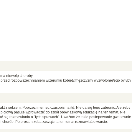
ię ma niewolę choroby.
przed rozpowszechnianiem wizerunku kobiety/mężczyzny wyzwolonej/ego byłyby
kt z seksem. Poprzez internet, czasopisma itd. Nie da się tego zabronić. Ale żeby
płciową pasuje wprowadzić do szkół obowiązkową edukację na ten temat. Nie
bać się rozmawiania o "tych sprawach". Uważam że takie postępowanie gwałtownie
 i chorób. Po prostu trzeba zacząć na ten temat rozmawiać otwarcie.