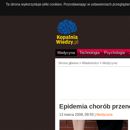
Ta strona wykorzystuje pliki cookies. Pozostawiając w ustawieniach przeglądar
Medycyna
Technologia
Psychologia
Strona główna
>
Wiadomości
>
Medycyna
Epidemia chorób przen
13 marca 2008, 09:55
|
Medycyna