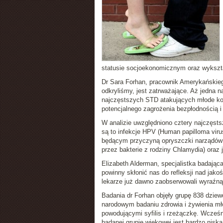
statusie socjoekonomicznym oraz wykszta
Dr Sara Forhan
, pracownik Amerykańskieg
odkryliśmy, jest zatrważające. Aż jedna na
najczęstszych STD atakujących młode kobi
potencjalnego zagrożenia bezpłodnością i
W analizie uwzględniono cztery najczęst
są to infekcje
HPV
(
Human papilloma viru
będącym przyczyną opryszczki narządów pł
przez bakterie z rodziny
Chlamydia
) oraz
Elizabeth Alderman
, specjalistka badając
powinny skłonić nas do refleksji nad jak
lekarze już dawno zaobserwowali wyraźną 
Badania dr Forhan objęły grupę 838 dziew
narodowym badaniu zdrowia i żywienia 
powodującymi syfilis i rzeżączkę
. Wcześn
badanej grupie wiekowej jest bardzo nis