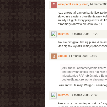
este perfil es muy tonto
,
14 marca 200
jezu znowu afroamerykanie!!!co za denn
słowo nie zawiera określenia rasy, ko
śniady z Egiptu który przyjeżdża do 
afroamerykanów a nie asfaltów ;D
mikroos
,
14 marca 2008, 13:20
Tak się przyjęło i tak się pisze. A za
ktoś się tak wyraził w mojej obecności
Sebaci
,
14 marca 2008, 23:19
jezu znowu afroamerykanie!!!co za d
afroamerykanie! to słowo nie zawie
mieszkaniec RPA lub śniady z Egip
podkreśla na czerwono afroameryk
Jezu znowu te rasy! W ujęciu naukowym
mikroos
,
14 marca 2008, 23:48
Akurat w tym raporcie podział na "rasy