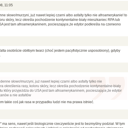
8, 11:05
e słowo!murzyni, już nawet lepiej czarni albo asfalty tylko nie afroamerykanie! to
loru skóry, lecz określa pochodzenie kontynentalne-biały mieszkaniec RPA lub
USA jest tam afroamerykaninem, pocieszające,że edytor podkreśla na czerwono
 asfalta osobiście obiłbym twarz (choć jestem pacyfistycznie usposobiony), gdyby
.
enne słowo!murzyni, już nawet lepiej czarni albo asfalty tylko nie
ra określenia rasy, koloru skóry, lecz określa pochodzenie kontynentalne-biały
tu który przyjeżdża do USA jest tam afroamerykaninem, pocieszające,że edytor
anów a nie asfaltów
 takie coś jak rasa w przypadku ludzi nie ma prawa istnieć.
" ma sens, nawet jeśli biologicznie rzeczywiście jest to bezmyślny podział. W tym