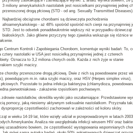
przyniosły zaskakujące i zatrważające wyniki. Z analiz wynika bowiem, że
3 miliony amerykańskich nastolatek jest nosicielkami przynajmniej jednej c
przenoszonej drogą płciową
(STD - od ang.
Sexually Transmitted Diseases
)
Najbardziej obciążone chorobami są dziewczęta pochodzenia
afroamerykańskiego - aż 48% spośród spośród nich cierpi na przynajmniej 
STD. Jest to odsetek ponaddwukrotnie większy niż w przypadku dziewcząt
białoskórych. Jako główne przyczyny tego zjawiska wskazuje się różnice w
łcenie.
o Centrum Kontroli i Zapobiegania Chorobom, komentuje wyniki badań:
To, c
 cztery nastolatki w USA jest nosicielką przynajmniej jednej z czterech
ety. Oznacza to 3,2 miliona chorych osób. Każda z nich żyje w stanie
 rakiem szyjki macicy
.
sze choroby przenoszone drogą płciową. Dwie z nich są powodowane przez wir
s
), powodującym m.in. raka szyjki macicy, oraz
HSV
(
Herpes simplex virus
),
ciowych. Pozostałe to jedna infekcja bakteryjna (
chlamydioza
, powodowan
 jedna pierwotniakowa - zakażenie
rzęsistkiem pochwowym
.
a zdrowie nastolatków, określiła wyniki jako oszałamiające:
Przedstawione wyn
ością pomocy, jaką niesiemy aktywnym seksualnie nastolatkom
. Przyznała tak
dysproporcję częstotliwości zachorowań w zależności od koloru skóry.
cząt w wieku 14-19 lat, które wzięły udział w przeprowadzonym w latach 200
młodych Amerykanów.
Analiza nie uwzględniała infekcji wirusem HIV oraz bakte
iej uzasadniono bowiem, że częstotliwość występowania wspomnianych cho
ka. Jak mówi sama autorka badań, około 50% ankietowanych dziewcząt przyzn