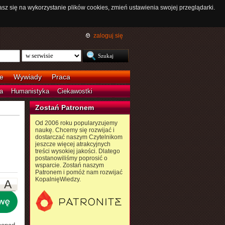
asz się na wykorzystanie plików cookies, zmień ustawienia swojej przeglądarki.
zaloguj się
e
Wywiady
Praca
a
Humanistyka
Ciekawostki
Zostań Patronem
Od 2006 roku popularyzujemy
naukę. Chcemy się rozwijać i
dostarczać naszym Czytelnikom
jeszcze więcej atrakcyjnych
treści wysokiej jakości. Dlatego
postanowiliśmy poprosić o
wsparcie. Zostań naszym
Patronem i pomóż nam rozwijać
KopalnięWiedzy.
A