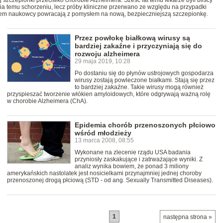
 szczepionki przeciwko chorobie Alzheimera. Sześć lat temu lekarze byli bliscy
 temu schorzeniu, lecz próby kliniczne przerwano ze względu na przypadki
zem naukowcy powracają z pomysłem na nową, bezpieczniejszą szczepionkę.
Przez powłokę białkową wirusy są
bardziej zakaźne i przyczyniają się do
rozwoju alzheimera
29 maja 2019, 10:28
Po dostaniu się do płynów ustrojowych gospodarza
wirusy zostają powleczone białkami. Stają się przez
to bardziej zakaźne. Takie wirusy mogą również
przyspieszać tworzenie włókien amyloidowych, które odgrywają ważną rolę
w chorobie Alzheimera (ChA).
Epidemia chorób przenoszonych płciowo
wśród młodzieży
13 marca 2008, 08:55
Wykonane na zlecenie rządu USA badania
przyniosły zaskakujące i zatrważające wyniki. Z
analiz wynika bowiem, że ponad 3 miliony
amerykańskich nastolatek jest nosicielkami przynajmniej jednej choroby
przenoszonej drogą płciową (STD - od ang. Sexually Transmitted Diseases).
1
następna strona »