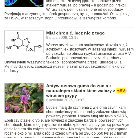
komórkami. Po lewej jądro komórkowe przed
atakiem wirusa, po prawej – 8 godzin po infekcji.
Wirusy są w pełni uzależnione od gospodarzy.
Przejmują maszynerię komórek gospodarza, by się namnażać. Okazuje się,
że HSV-1 w znaczącym stopniu przebudowuje też wnętrze komórki.
Miał chronić, lecz nic z tego
9 maja 2009, 13:19
Wbrew oczekiwaniom naukowców okazało się, że
acyklowir, lek stosowany w leczeniu infekcji wirusem
opryszczki, nie obniża ryzyka transmisji wirusa HIV.
Badanie, przeprowadzone przez ekspertów z
Uniwersytetu Waszyngtońskiego i sponsorowane przez Fundację Billa i
Melindy Gatesów, zaprzecza wcześniejszym przypuszczeniom niektórych
badaczy.
Antywirusowa guma do żucia z
naturalnym składnikiem walczy z
HSV
i
wirusem grypy
8 kwietnia 2025, 09:07
Ludzie mają do czynienia z wieloma czynnikami
chorobotwórczymi, a choroby zakaźne stanowią
poważny problem. I mowa tutaj nie tylko o SARS,
Eboli czy ptasiej grypie, ale również o znacznie bardziej powszechnych
chorobach, które mogą być równie niebezpieczne, a przy tym są poważnym
obciążeniem dla całych społeczeństw. Na całym świecie na grypę zapada
rocznie około miliarda osób, z czego umiera od 290 do 650 tysięcy. Innym
szeroko rozpowszechnionym patogenem jest wirus opryszczki pospolitej