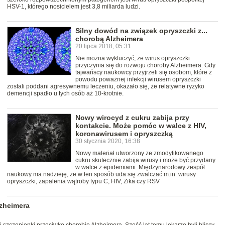
HSV-1, którego nosicielem jest 3,8 miliarda ludzi.
Silny dowód na związek opryszczki z...
chorobą Alzheimera
20 lipca 2018, 05:31
Nie można wykluczyć, że wirus opryszczki
przyczynia się do rozwoju choroby Alzheimera. Gdy
tajwańscy naukowcy przyjrzeli się osobom, które z
powodu poważnej infekcji wirusem opryszczki
zostali poddani agresywnemu leczeniu, okazało się, że relatywne ryzyko
demencji spadło u tych osób aż 10-krotnie.
Nowy wirocyd z cukru zabija przy
kontakcie. Może pomóc w walce z HIV,
koronawirusem i opryszczką
30 stycznia 2020, 16:38
Nowy materiał utworzony ze zmodyfikowanego
cukru skutecznie zabija wirusy i może być przydany
w walce z epidemiami. Międzynarodowy zespół
naukowy ma nadzieję, że w ten sposób uda się zwalczać m.in. wirusy
opryszczki, zapalenia wątroby typu C, HIV, Zika czy RSV
lzheimera