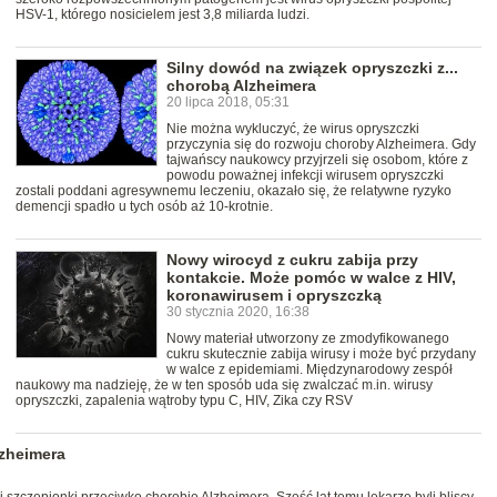
HSV-1, którego nosicielem jest 3,8 miliarda ludzi.
Silny dowód na związek opryszczki z...
chorobą Alzheimera
20 lipca 2018, 05:31
Nie można wykluczyć, że wirus opryszczki
przyczynia się do rozwoju choroby Alzheimera. Gdy
tajwańscy naukowcy przyjrzeli się osobom, które z
powodu poważnej infekcji wirusem opryszczki
zostali poddani agresywnemu leczeniu, okazało się, że relatywne ryzyko
demencji spadło u tych osób aż 10-krotnie.
Nowy wirocyd z cukru zabija przy
kontakcie. Może pomóc w walce z HIV,
koronawirusem i opryszczką
30 stycznia 2020, 16:38
Nowy materiał utworzony ze zmodyfikowanego
cukru skutecznie zabija wirusy i może być przydany
w walce z epidemiami. Międzynarodowy zespół
naukowy ma nadzieję, że w ten sposób uda się zwalczać m.in. wirusy
opryszczki, zapalenia wątroby typu C, HIV, Zika czy RSV
lzheimera