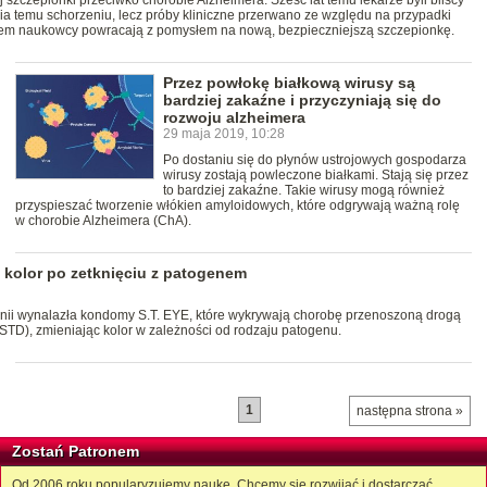
 szczepionki przeciwko chorobie Alzheimera. Sześć lat temu lekarze byli bliscy
 temu schorzeniu, lecz próby kliniczne przerwano ze względu na przypadki
zem naukowcy powracają z pomysłem na nową, bezpieczniejszą szczepionkę.
Przez powłokę białkową wirusy są
bardziej zakaźne i przyczyniają się do
rozwoju alzheimera
29 maja 2019, 10:28
Po dostaniu się do płynów ustrojowych gospodarza
wirusy zostają powleczone białkami. Stają się przez
to bardziej zakaźne. Takie wirusy mogą również
przyspieszać tworzenie włókien amyloidowych, które odgrywają ważną rolę
w chorobie Alzheimera (ChA).
kolor po zetknięciu z patogenem
tanii wynalazła kondomy S.T. EYE, które wykrywają chorobę przenoszoną drogą
 STD), zmieniając kolor w zależności od rodzaju patogenu.
1
następna strona »
Zostań Patronem
Od 2006 roku popularyzujemy naukę. Chcemy się rozwijać i dostarczać