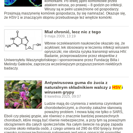
komórkami. Po lewej jądro komórkowe przed
atakiem wirusa, po prawej – 8 godzin po infekcji.
Wirusy są w pełni uzależnione od gospodarzy.
Przejmują maszynerię komórek gospodarza, by się namnażać. Okazuje się,
że HSV-1 w znaczącym stopniu przebudowuje też wnętrze komórki.
Miał chronić, lecz nic z tego
9 maja 2009, 13:19
Wbrew oczekiwaniom naukowców okazało się, że
acyklowir, lek stosowany w leczeniu infekcji wirusem
opryszczki, nie obniża ryzyka transmisji wirusa HIV.
Badanie, przeprowadzone przez ekspertów z
Uniwersytetu Waszyngtońskiego i sponsorowane przez Fundację Billa i
Melindy Gatesów, zaprzecza wcześniejszym przypuszczeniom niektórych
badaczy.
Antywirusowa guma do żucia z
naturalnym składnikiem walczy z
HSV
i
wirusem grypy
8 kwietnia 2025, 09:07
Ludzie mają do czynienia z wieloma czynnikami
chorobotwórczymi, a choroby zakaźne stanowią
poważny problem. I mowa tutaj nie tylko o SARS,
Eboli czy ptasiej grypie, ale również o znacznie bardziej powszechnych
chorobach, które mogą być równie niebezpieczne, a przy tym są poważnym
obciążeniem dla całych społeczeństw. Na całym świecie na grypę zapada
rocznie około miliarda osób, z czego umiera od 290 do 650 tysięcy. Innym
szeroko rozpowszechnionym patogenem jest wirus opryszczki pospolitej