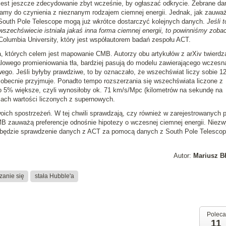
jest jeszcze zdecydowanie zbyt wcześnie, by ogłaszać odkrycie. Zebrane da
amy do czynienia z nieznanym rodzajem ciemnej energii. Jednak, jak zauważ
South Pole Telescope mogą już wkrótce dostarczyć kolejnych danych.
Jeśli t
szechświecie istniała jakaś inna forma ciemnej energii, to powinniśmy zoba
 Columbia University, który jest współautorem badań zespołu ACT.
, których celem jest mapowanie CMB. Autorzy obu artykułów z arXiv twierdz
lowego promieniowania tła, bardziej pasują do modelu zawierającego wczesn
ego. Jeśli byłyby prawdziwe, to by oznaczało, że wszechświat liczy sobie 12
 się obecnie przyjmuje. Ponadto tempo rozszerzania się wszechświata liczone z
 o 5% większe, czyli wynosiłoby ok. 71 km/s/Mpc (kilometrów na sekundę na
sach wartości liczonych z supernowych.
ich spostrzeżeń. W tej chwili sprawdzają, czy również w zarejestrowanych 
 zauważą preferencje odnośnie hipotezy o wczesnej ciemnej energii. Niezw
i będzie sprawdzenie danych z ACT za pomocą danych z South Pole Telescop
Autor:
Mariusz B
zanie się
stała Hubble'a
Poleca
11