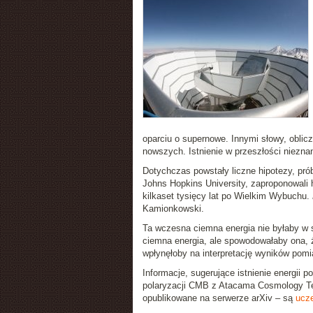
oparciu o supernowe. Innymi słowy, oblic
nowszych. Istnienie w przeszłości nieznan
Dotychczas powstały liczne hipotezy, pró
Johns Hopkins University, zaproponowali 
kilkaset tysięcy lat po Wielkim Wybuchu.
Kamionkowski.
Ta wczesna ciemna energia nie byłaby w s
ciemna energia, ale spowodowałaby ona, 
wpłynęłoby na interpretację wyników pom
Informacje, sugerujące istnienie energi
polaryzacji CMB z Atacama Cosmology Tel
opublikowane na serwerze arXiv – są
ucze