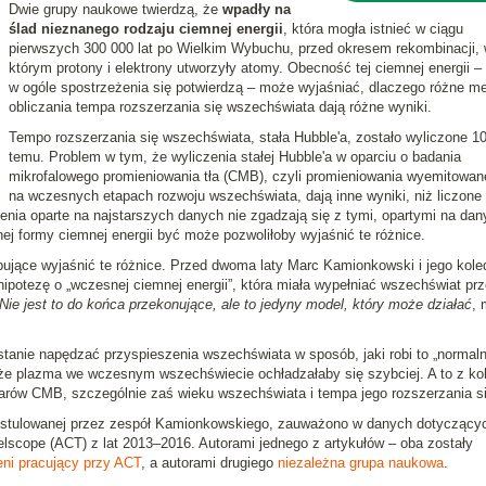
Dwie grupy naukowe twierdzą, że
wpadły na
ślad nieznanego rodzaju ciemnej energii
, która mogła istnieć w ciągu
pierwszych 300 000 lat po Wielkim Wybuchu, przed okresem rekombinacji,
którym protony i elektrony utworzyły atomy. Obecność tej ciemnej energii – 
w ogóle spostrzeżenia się potwierdzą – może wyjaśniać, dlaczego różne m
obliczania tempa rozszerzania się wszechświata dają różne wyniki.
Tempo rozszerzania się wszechświata, stała Hubble'a, zostało wyliczone 10
temu. Problem w tym, że wyliczenia stałej Hubble'a w oparciu o badania
mikrofalowego promieniowania tła (CMB), czyli promieniowania wyemitowan
na wczesnych etapach rozwoju wszechświata, dają inne wyniki, niż liczone
zenia oparte na najstarszych danych nie zgadzają się z tymi, opartymi na dan
ej formy ciemnej energii być może pozwoliłoby wyjaśnić te różnice.
bujące wyjaśnić te różnice. Przed dwoma laty Marc Kamionkowski i jego kole
hipotezę o „wczesnej ciemnej energii”, która miała wypełniać wszechświat pr
Nie jest to do końca przekonujące, ale to jedyny model, który może działać
, 
tanie napędzać przyspieszenia wszechświata w sposób, jaki robi to „normaln
że plazma we wczesnym wszechświecie ochładzałaby się szybciej. A to z kol
iarów CMB, szczególnie zaś wieku wszechświata i tempa jego rozszerzania si
i postulowanej przez zespół Kamionkowskiego, zauważono w danych dotyczący
scope (ACT) z lat 2013–2016. Autorami jednego z artykułów – oba zostały
ni pracujący przy ACT
, a autorami drugiego
niezależna grupa naukowa
.