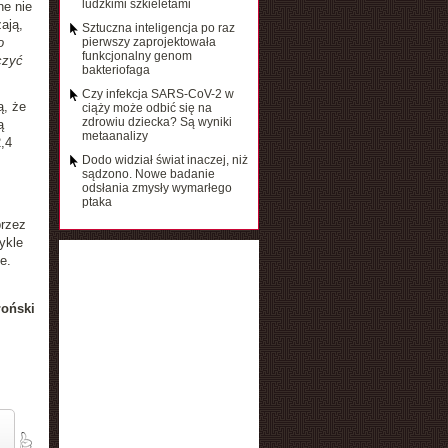
ludzkimi szkieletami
ne nie
ają,
Sztuczna inteligencja po raz
o
pierwszy zaprojektowała
funkcjonalny genom
czyć
bakteriofaga
Czy infekcja SARS-CoV-2 w
ą, że
ciąży może odbić się na
zdrowiu dziecka? Są wyniki
ą
metaanalizy
,4
Dodo widział świat inaczej, niż
sądzono. Nowe badanie
odsłania zmysły wymarłego
ptaka
przez
ykle
e.
łoński