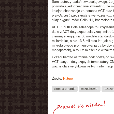
Sami autorzy badań, zwracają uwagę, że 
pozwalają jednoznacznie stwierdzić, że m
kolejne obserwacje za pomocą ACT oraz 
prawda, jeśli rzeczywiście we wczesnym w
silny sygnał
, mówi Colin Hill, kosmolog z
ACT i South Pole Telescope to urządzenia
dane z ACT dotyczące polaryzacji mikrofa
ciemną energię, niż do modelu standardow
miliarda lat, a nie 13,8 miliarda lat, jak
mikrofalowego promieniowania tła byłoby
megaparsek), a to już mieści się w zakre
Uczeni bardzo ostrożnie podchodzą do swo
ACT danych dotyczących temperatury CMB
ważne dla zweryfikowanie tych informacj
Źródło:
Nature
ciemna energia
wszechświat
rozszer