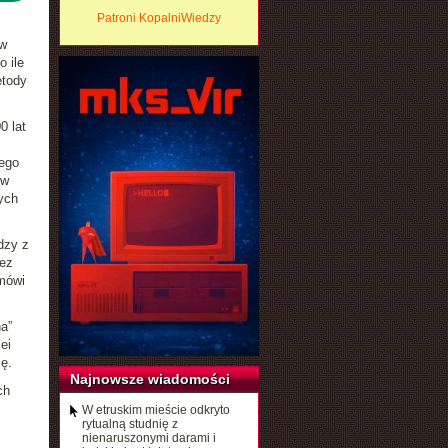
Patroni KopalniWiedzy
 w
o ile
etody
0 lat
ego
 w
ych
dzy z
zez
mówi
a”
ei
ę.
Najnowsze wiadomości
ch
W etruskim mieście odkryto
rytualną studnię z
nienaruszonymi darami i