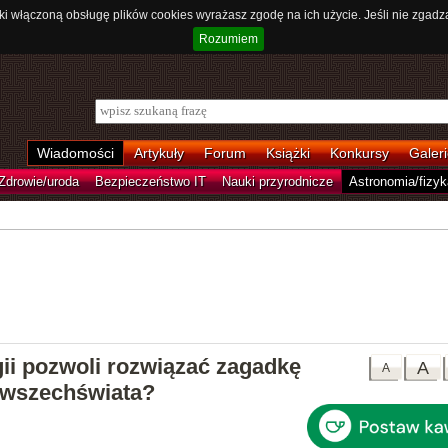
ki włączoną obsługę plików cookies wyrażasz zgodę na ich użycie. Jeśli nie zgadz
Rozumiem
Wiadomości
Artykuły
Forum
Książki
Konkursy
Galeri
Zdrowie/uroda
Bezpieczeństwo IT
Nauki przyrodnicze
Astronomia/fizyk
ii pozwoli rozwiązać zagadkę
A
A
 wszechświata?