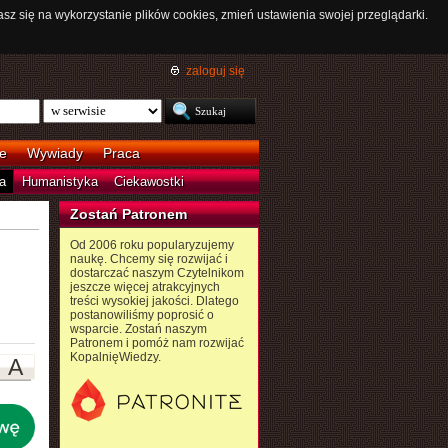
asz się na wykorzystanie plików cookies, zmień ustawienia swojej przeglądarki.
zaloguj się
e
Wywiady
Praca
a
Humanistyka
Ciekawostki
Zostań Patronem
Od 2006 roku popularyzujemy
naukę. Chcemy się rozwijać i
dostarczać naszym Czytelnikom
jeszcze więcej atrakcyjnych
treści wysokiej jakości. Dlatego
postanowiliśmy poprosić o
wsparcie. Zostań naszym
Patronem i pomóż nam rozwijać
KopalnięWiedzy.
A