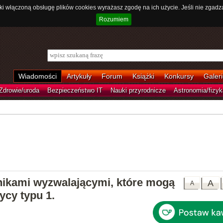
ki włączoną obsługę plików cookies wyrażasz zgodę na ich użycie. Jeśli nie zgadz
Rozumiem
Wiadomości
Artykuły
Forum
Książki
Konkursy
Galeri
Zdrowie/uroda
Bezpieczeństwo IT
Nauki przyrodnicze
Astronomia/fizyk
nikami wyzwalającymi, które mogą
A
A
ycy typu 1.