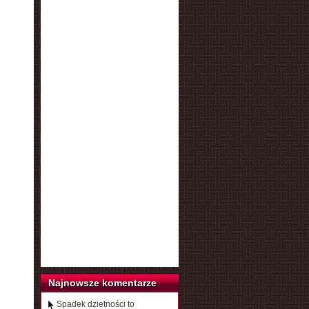
Najnowsze komentarze
Spadek dzietności to