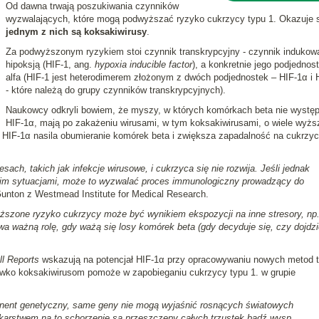
Od dawna trwają poszukiwania czynników
wyzwalających, które mogą podwyższać ryzyko cukrzycy typu 1. Okazuje s
jednym z nich są koksakiwirusy
.
Za podwyższonym ryzykiem stoi czynnik transkrypcyjny - czynnik indukow
hipoksją (HIF-1, ang.
hypoxia inducible factor
), a konkretnie jego podjednos
alfa (HIF-1 jest heterodimerem złożonym z dwóch podjednostek – HIF-1α i 
- które należą do grupy czynników transkrypcyjnych).
Naukowcy odkryli bowiem, że myszy, w których komórkach beta nie występ
HIF-1α, mają po zakażeniu wirusami, w tym koksakiwirusami, o wiele wyżs
k HIF-1α nasila obumieranie komórek beta i zwiększa zapadalność na cukrzy
sach, takich jak infekcje wirusowe, i cukrzyca się nie rozwija. Jeśli jednak
akim sytuacjami, może to wyzwalać proces immunologiczny prowadzący do
unton z Westmead Institute for Medical Research.
szone ryzyko cukrzycy może być wynikiem ekspozycji na inne stresory, np.
ywa ważną rolę,
gdy ważą się losy komórek beta
(gdy decyduje się, czy dojdzi
ll Reports
wskazują na potencjał HIF-1α przy opracowywaniu nowych metod te
iwko koksakiwirusom pomoże w zapobieganiu cukrzycy typu 1. w grupie
onent genetyczny, same geny nie mogą wyjaśnić rosnących światowych
karstwem na to schorzenie są przeszczepy całych trzustek bądź wysp