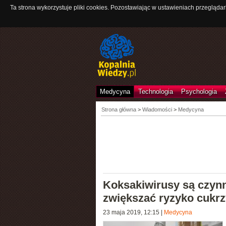
Ta strona wykorzystuje pliki cookies. Pozostawiając w ustawieniach przeglądar
Medycyna
Technologia
Psychologia
Strona główna
>
Wiadomości
>
Medycyna
Koksakiwirusy są czyn
zwiększać ryzyko cukrz
23 maja 2019, 12:15
|
Medycyna