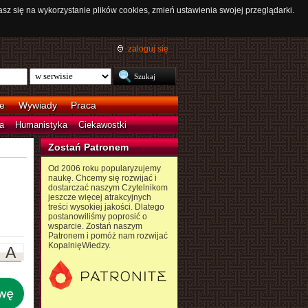
asz się na wykorzystanie plików cookies, zmień ustawienia swojej przeglądarki.
zaloguj się
e
Wywiady
Praca
a
Humanistyka
Ciekawostki
Zostań Patronem
Od 2006 roku popularyzujemy
naukę. Chcemy się rozwijać i
dostarczać naszym Czytelnikom
jeszcze więcej atrakcyjnych
treści wysokiej jakości. Dlatego
postanowiliśmy poprosić o
wsparcie. Zostań naszym
Patronem i pomóż nam rozwijać
KopalnięWiedzy.
A