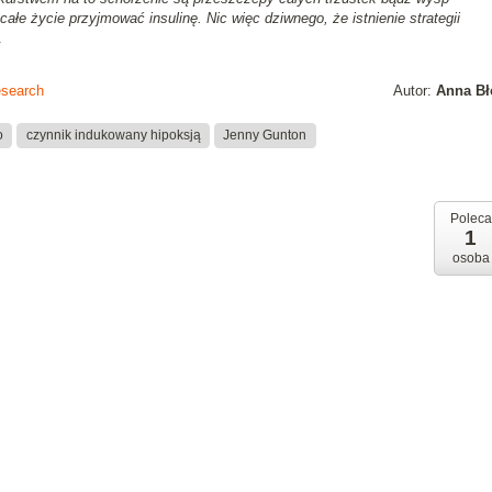
całe życie przyjmować insulinę. Nic więc dziwnego, że istnienie strategii
.
esearch
Autor:
Anna Bł
o
czynnik indukowany hipoksją
Jenny Gunton
Poleca
1
osoba