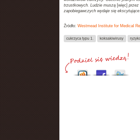
trzustkowych. Ludzie muszą
[więc]
przez 
zapobiegawczych wydaje się ekscytujące
Źródło:
Westmead Institute for Medical R
cukrzyca typu 1.
koksakiwirusy
ryzyk