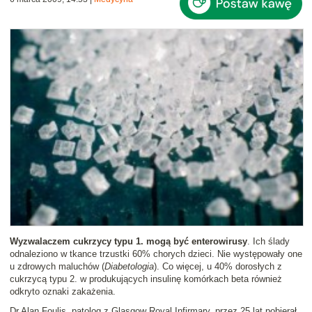
Wyzwalaczem cukrzycy typu 1. mogą być enterowirusy
. Ich ślady
odnaleziono w tkance trzustki 60% chorych dzieci. Nie występowały one
u zdrowych maluchów (
Diabetologia
). Co więcej, u 40% dorosłych z
cukrzycą typu 2. w produkujących insulinę komórkach beta również
odkryto oznaki zakażenia.
Dr Alan Foulis, patolog z Glasgow Royal Infirmary, przez 25 lat pobierał