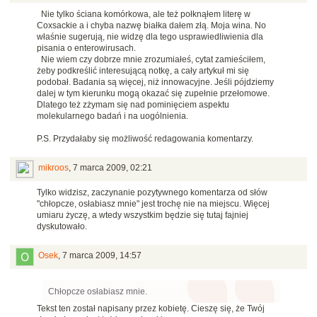
Nie tylko ściana komórkowa, ale też połknąłem literę w
Coxsackie a i chyba nazwę białka dałem złą. Moja wina. No
właśnie sugerują, nie widzę dla tego usprawiedliwienia dla
pisania o enterowirusach.
Nie wiem czy dobrze mnie zrozumiałeś, cytat zamieściłem,
żeby podkreślić interesującą notkę, a cały artykuł mi się
podobał. Badania są więcej, niż innowacyjne. Jeśli pójdziemy
dalej w tym kierunku mogą okazać się zupełnie przełomowe.
Dlatego też zżymam się nad pominięciem aspektu
molekularnego badań i na uogólnienia.
P.S. Przydałaby się możliwość redagowania komentarzy.
mikroos
,
7 marca 2009, 02:21
Tylko widzisz, zaczynanie pozytywnego komentarza od słów
"chłopcze, osłabiasz mnie" jest trochę nie na miejscu. Więcej
umiaru życzę, a wtedy wszystkim będzie się tutaj fajniej
dyskutowało.
Osek
,
7 marca 2009, 14:57
Chłopcze osłabiasz mnie.
Tekst ten został napisany przez kobietę. Cieszę się, że Twój