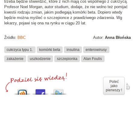
trzeba będzie stwierdzić, które z nich mają coś wspólnego z cukrzycą.
Profesor Noel Morgan, autor studium, dodaje, że nie wolno też pomijać
kwestii rodzaju zmian, jakim podlegają komórki beta. Dopiero wtedy
będzie można myśleć o szczepionce z prawdziwego zdarzenia. Wg
lekarzy, pojawi się ona na rynku w ciągu 20 lat.
Źródło:
BBC
Autor:
Anna Błońska
cukrzyca typu 1.
komórki beta
insulina
enterowirusy
zakażenie
uszkodzenie
szczepionka
Alan Foulis
Poleć
jako
pierwszy !