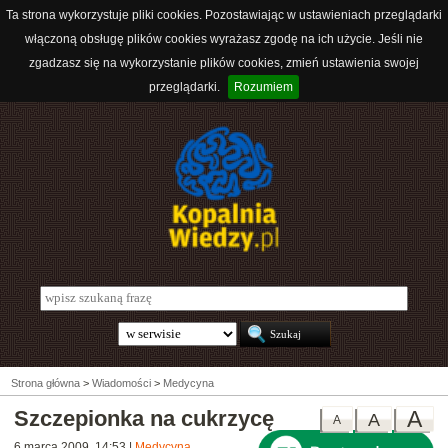
Ta strona wykorzystuje pliki cookies. Pozostawiając w ustawieniach przeglądarki
włączoną obsługę plików cookies wyrażasz zgodę na ich użycie. Jeśli nie
zgadzasz się na wykorzystanie plików cookies, zmień ustawienia swojej
przeglądarki.
Rozumiem
Strona główna
>
Wiadomości
>
Medycyna
Szczepionka na cukrzycę
A
A
A
6 marca 2009, 14:53
|
Medycyna