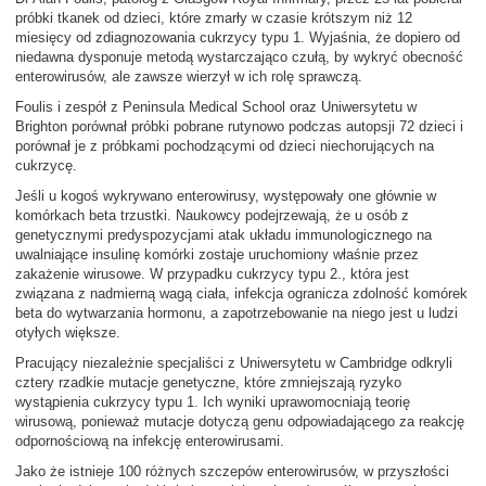
próbki tkanek od dzieci, które zmarły w czasie krótszym niż 12
miesięcy od zdiagnozowania cukrzycy typu 1. Wyjaśnia, że dopiero od
niedawna dysponuje metodą wystarczająco czułą, by wykryć obecność
enterowirusów, ale zawsze wierzył w ich rolę sprawczą.
Foulis i zespół z Peninsula Medical School oraz Uniwersytetu w
Brighton porównał próbki pobrane rutynowo podczas autopsji 72 dzieci i
porównał je z próbkami pochodzącymi od dzieci niechorujących na
cukrzycę.
Jeśli u kogoś wykrywano enterowirusy, występowały one głównie w
komórkach beta trzustki. Naukowcy podejrzewają, że u osób z
genetycznymi predyspozycjami atak układu immunologicznego na
uwalniające insulinę komórki zostaje uruchomiony właśnie przez
zakażenie wirusowe. W przypadku cukrzycy typu 2., która jest
związana z nadmierną wagą ciała, infekcja ogranicza zdolność komórek
beta do wytwarzania hormonu, a zapotrzebowanie na niego jest u ludzi
otyłych większe.
Pracujący niezależnie specjaliści z Uniwersytetu w Cambridge odkryli
cztery rzadkie mutacje genetyczne, które zmniejszają ryzyko
wystąpienia cukrzycy typu 1. Ich wyniki uprawomocniają teorię
wirusową, ponieważ mutacje dotyczą genu odpowiadającego za reakcję
odpornościową na infekcję enterowirusami.
Jako że istnieje 100 różnych szczepów enterowirusów, w przyszłości