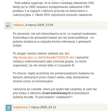
Twój artykuł sugeruje, że to dzieci rozwijają zakażenie CBV,
kiedy już w 1995 zbadano występowanie zakażenie CBV
podtypu 3 w ciążach z których przyszły na świat dzieci z
cukrzycą typu 1. Około 50% ciężarnych przeszło zakażenie.
mikroos
,
6 marca 2009, 23:59
Po pierwsze: nie wiń dziennikarza za to, co napisał naukowiec.
Dziennikarz nie prowadził badań ani nie pisał publikacji - on
jedynie dostarcza w zwięzłej formie informacje z gotowych
źródeł.
Po drugie: bardzo świeże artykuły (np. ten:
http://news.bbc.co.uk/2/hi/health/7926026.stm
) wyraźnie
mówią o enterowirusach jako szerszej grupie, co może
sugerować, że nie chodzi tylko o Coxsackie B.
Po trzecie: nigdy wcześniej nie przeprowadzono badania na
danych zbieranych przez ćwierć wieku, więc doniesienie
można uznać za innowacyjne.
I wreszcie po czwarte: skoro już jesteś taki czepliwy, to sam nie
pisz bzdur o istnieniu
ścian komórkowych
w komórkach
ludzkiej trzustki. To jest dopiero "osłabianie"!
bugmenot
,
7 marca 2009, 02:12