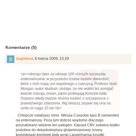
Komentarze (5)
bugmenot
,
6 marca 2009, 23:29
<p><strong>Jako że istnieje 100 różnych szczepów
enterowirusów, w przyszłości trzeba będzie stwierdzić,
które z nich mają coś wspólnego z cukrzycą. Profesor Noel
Morgan, autor studium, dodaje, że nie wolno też pomijać
kwestii rodzaju zmian, jakim podlegają komórki beta.
Dopiero wtedy będzie można myśleć o szczepionce z
prawdziwego zdarzenia. Wg lekarzy, pojawi się ona na
rynku w ciągu 20 lat.</p>
Chłopcze osłabiasz mnie. Wirusa Coxackie typu B zamieniłeś
na enterowirusy. Poza tym dobrze wiadomo dlaczego
poszukiwano właśnie ten patogen. Kapsyd CBV zawiera białko
podobne do dekarboksylazy glutaminianowej ściany
komórkowej komórek beta wysp Langerhansa trzustki.