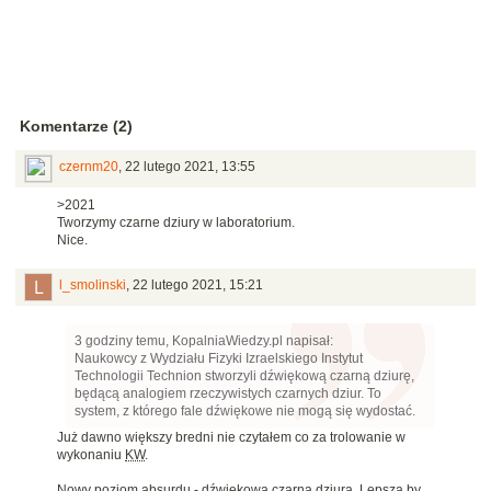
Komentarze (2)
czernm20
,
22 lutego 2021, 13:55
>2021
Tworzymy czarne dziury w laboratorium.
Nice.
l_smolinski
,
22 lutego 2021, 15:21
3 godziny temu, KopalniaWiedzy.pl napisał:
Naukowcy z Wydziału Fizyki Izraelskiego Instytut
Technologii Technion stworzyli dźwiękową czarną dziurę,
będącą analogiem rzeczywistych czarnych dziur. To
system, z którego fale dźwiękowe nie mogą się wydostać.
Już dawno większy bredni nie czytałem co za trolowanie w
wykonaniu
KW
.
Nowy poziom absurdu - dźwiękowa czarna dziura. Lepsza by