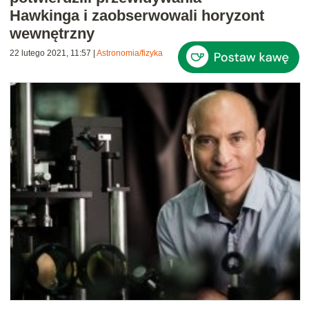
Hawkinga i zaobserwowali horyzont
wewnętrzny
22 lutego 2021, 11:57
|
Astronomia/fizyka