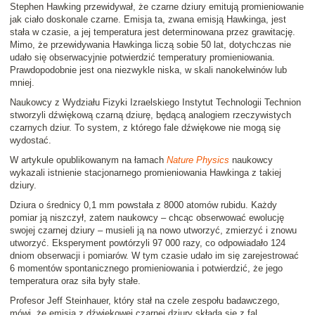
Stephen Hawking przewidywał, że czarne dziury emitują promieniowanie
jak ciało doskonale czarne. Emisja ta, zwana emisją Hawkinga, jest
stała w czasie, a jej temperatura jest determinowana przez grawitację.
Mimo, że przewidywania Hawkinga liczą sobie 50 lat, dotychczas nie
udało się obserwacyjnie potwierdzić temperatury promieniowania.
Prawdopodobnie jest ona niezwykle niska, w skali nanokelwinów lub
mniej.
Naukowcy z Wydziału Fizyki Izraelskiego Instytut Technologii Technion
stworzyli dźwiękową czarną dziurę, będącą analogiem rzeczywistych
czarnych dziur. To system, z którego fale dźwiękowe nie mogą się
wydostać.
W artykule opublikowanym na łamach
Nature Physics
naukowcy
wykazali istnienie stacjonarnego promieniowania Hawkinga z takiej
dziury.
Dziura o średnicy 0,1 mm powstała z 8000 atomów rubidu. Każdy
pomiar ją niszczył, zatem naukowcy – chcąc obserwować ewolucję
swojej czarnej dziury – musieli ją na nowo utworzyć, zmierzyć i znowu
utworzyć. Eksperyment powtórzyli 97 000 razy, co odpowiadało 124
dniom obserwacji i pomiarów. W tym czasie udało im się zarejestrować
6 momentów spontanicznego promieniowania i potwierdzić, że jego
temperatura oraz siła były stałe.
Profesor Jeff Steinhauer, który stał na czele zespołu badawczego,
mówi, że emisja z dźwiękowej czarnej dziury składa się z fal