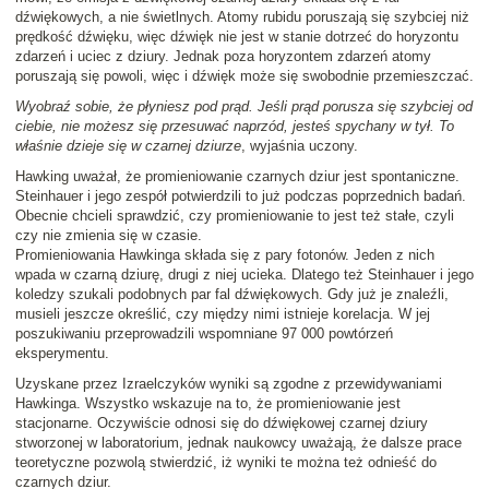
dźwiękowych, a nie świetlnych. Atomy rubidu poruszają się szybciej niż
prędkość dźwięku, więc dźwięk nie jest w stanie dotrzeć do horyzontu
zdarzeń i uciec z dziury. Jednak poza horyzontem zdarzeń atomy
poruszają się powoli, więc i dźwięk może się swobodnie przemieszczać.
Wyobraź sobie, że płyniesz pod prąd. Jeśli prąd porusza się szybciej od
ciebie, nie możesz się przesuwać naprzód, jesteś spychany w tył. To
właśnie dzieje się w czarnej dziurze
, wyjaśnia uczony.
Hawking uważał, że promieniowanie czarnych dziur jest spontaniczne.
Steinhauer i jego zespół potwierdzili to już podczas poprzednich badań.
Obecnie chcieli sprawdzić, czy promieniowanie to jest też stałe, czyli
czy nie zmienia się w czasie.
Promieniowania Hawkinga składa się z pary fotonów. Jeden z nich
wpada w czarną dziurę, drugi z niej ucieka. Dlatego też Steinhauer i jego
koledzy szukali podobnych par fal dźwiękowych. Gdy już je znaleźli,
musieli jeszcze określić, czy między nimi istnieje korelacja. W jej
poszukiwaniu przeprowadzili wspomniane 97 000 powtórzeń
eksperymentu.
Uzyskane przez Izraelczyków wyniki są zgodne z przewidywaniami
Hawkinga. Wszystko wskazuje na to, że promieniowanie jest
stacjonarne. Oczywiście odnosi się do dźwiękowej czarnej dziury
stworzonej w laboratorium, jednak naukowcy uważają, że dalsze prace
teoretyczne pozwolą stwierdzić, iż wyniki te można też odnieść do
czarnych dziur.