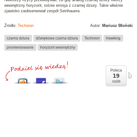
wewnętrzny horyzont, rośnie emisja z czarnej dziury. Takie właśnie
zjawisko zaobserwował zespół Seinhauera.
Źródło:
Technion
Autor:
Mariusz Błoński
czarna dziura
dźwiękowa czarna dziura
Technion
Hawking
promieniowanie
horyzont wewnętrzny
Poleca
19
osób