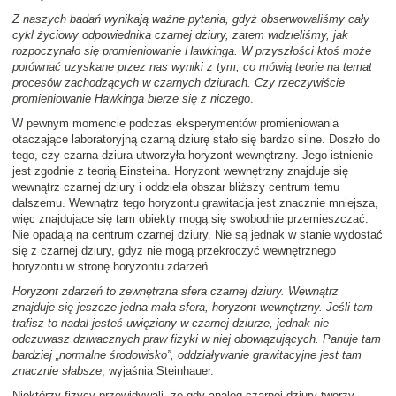
Z naszych badań wynikają ważne pytania, gdyż obserwowaliśmy cały
cykl życiowy odpowiednika czarnej dziury, zatem widzieliśmy, jak
rozpoczynało się promieniowanie Hawkinga. W przyszłości ktoś może
porównać uzyskane przez nas wyniki z tym, co mówią teorie na temat
procesów zachodzących w czarnych dziurach. Czy rzeczywiście
promieniowanie Hawkinga bierze się z niczego
.
W pewnym momencie podczas eksperymentów promieniowania
otaczające laboratoryjną czarną dziurę stało się bardzo silne. Doszło do
tego, czy czarna dziura utworzyła horyzont wewnętrzny. Jego istnienie
jest zgodnie z teorią Einsteina. Horyzont wewnętrzny znajduje się
wewnątrz czarnej dziury i oddziela obszar bliższy centrum temu
dalszemu. Wewnątrz tego horyzontu grawitacja jest znacznie mniejsza,
więc znajdujące się tam obiekty mogą się swobodnie przemieszczać.
Nie opadają na centrum czarnej dziury. Nie są jednak w stanie wydostać
się z czarnej dziury, gdyż nie mogą przekroczyć wewnętrznego
horyzontu w stronę horyzontu zdarzeń.
Horyzont zdarzeń to zewnętrzna sfera czarnej dziury. Wewnątrz
znajduje się jeszcze jedna mała sfera, horyzont wewnętrzny. Jeśli tam
trafisz to nadal jesteś uwięziony w czarnej dziurze, jednak nie
odczuwasz dziwacznych praw fizyki w niej obowiązujących. Panuje tam
bardziej „normalne środowisko”, oddziaływanie grawitacyjne jest tam
znacznie słabsze
, wyjaśnia Steinhauer.
Niektórzy fizycy przewidywali, że gdy analog czarnej dziury tworzy