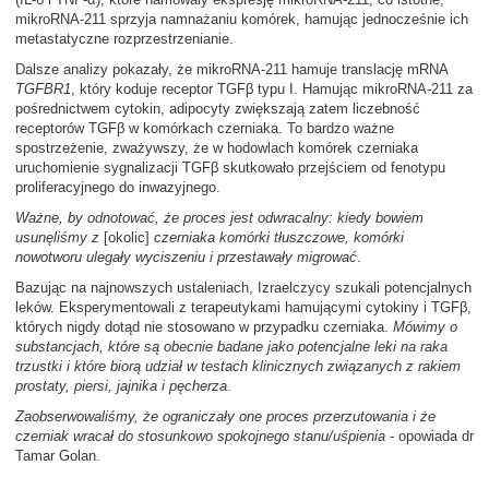
mikroRNA-211 sprzyja namnażaniu komórek, hamując jednocześnie ich
metastatyczne rozprzestrzenianie.
Dalsze analizy pokazały, że mikroRNA-211 hamuje translację mRNA
TGFBR1
, który koduje receptor TGFβ typu I. Hamując mikroRNA-211 za
pośrednictwem cytokin, adipocyty zwiększają zatem liczebność
receptorów TGFβ w komórkach czerniaka. To bardzo ważne
spostrzeżenie, zważywszy, że w hodowlach komórek czerniaka
uruchomienie sygnalizacji TGFβ skutkowało przejściem od fenotypu
proliferacyjnego do inwazyjnego.
Ważne, by odnotować, że proces jest odwracalny: kiedy bowiem
usunęliśmy z
[okolic]
czerniaka komórki tłuszczowe, komórki
nowotworu ulegały wyciszeniu i przestawały migrować
.
Bazując na najnowszych ustaleniach, Izraelczycy szukali potencjalnych
leków. Eksperymentowali z terapeutykami hamującymi cytokiny i TGFβ,
których nigdy dotąd nie stosowano w przypadku czerniaka.
Mówimy o
substancjach, które są obecnie badane jako potencjalne leki na raka
trzustki i które biorą udział w testach klinicznych związanych z rakiem
prostaty, piersi, jajnika i pęcherza
.
Zaobserwowaliśmy, że ograniczały one proces przerzutowania i że
czerniak wracał do stosunkowo spokojnego stanu/uśpienia
- opowiada dr
Tamar Golan.