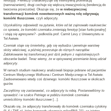
fenotypy. Pierwszy charakteryzuje się intensywną proliferacją
(namnażaniem), drugi cechuje się większą inwazyjnością (tendencją do
tworzenia przerzutów). Okazuje się, że
w niebezpiecznej
transformacji komórek nowotworowych ważną rolę odgrywają
komórki tłuszczowe
, czyli adipocyty.
Uzyskaliśmy odpowiedź na pytanie, które od lat zajmowało naukowców:
co sprawia, że komórki czerniaka zmieniają fenotyp
[stan funkcjonalny]
i stają się agresywne?
- podkreśla prof. Carmit Levy z Uniwersytetu w
Tel Awiwie.
Czerniak staje się śmiertelny, gdy się wybudza i penetruje warstwę
skóry właściwej, a później przerzutuje do różnych narządów.
Zablokowanie tej transformacji jest dziś jednym z najistotniejszych
obszarów badań. Teraz wiemy, że w opisywanej przemianie biorą udział
adipocyty
.
W ramach studium naukowcy analizowali biopsje pobrane od pacjentów
Centrum Medycznego Wolfsona i Centrum Medycznego w Tel Awiwie.
Zaobserwowano wtedy coś dziwnego: komórki tłuszczowe w okolicach
guzów.
Zaczęliśmy się zastanawiać, co adipocyty tu robią. Postanowiliśmy to
sprawdzić i w szalce Petriego w pobliżu komórek czerniaka
umieściliśmy komórki tłuszczowe
[...].
Okazało się, że adipocyty transferowały do komórek czerniaka cytokiny
(IL-6 i TNF-α), które hamowały ekspresję mikroRNA-211; co istotne,