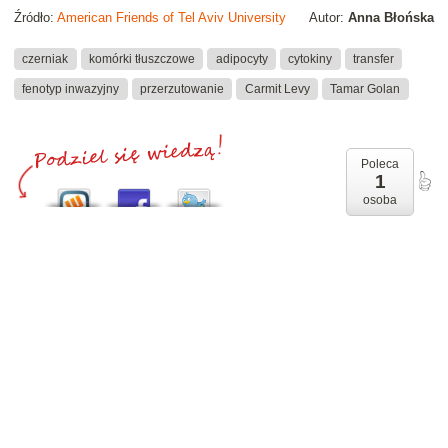
Źródło:
American Friends of Tel Aviv University
Autor:
Anna Błońska
czerniak
komórki tłuszczowe
adipocyty
cytokiny
transfer
fenotyp inwazyjny
przerzutowanie
Carmit Levy
Tamar Golan
Poleca
1
osoba