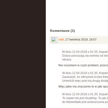
Komentarze (1)
rahl
,
17 kwietnia 2018, 18:07
W dniu 12.04.2018 o 01:35, Kopaln
Dziury poruszają się wolniej od el
obrazu
Nie rozumiem w czym problem, przeci
W dniu 12.04.2018 o 01:35, Kopaln
Zauważyli, że olbrzymia liczba fot
Umieścili więc pod nią drugą diodę,
Więc jakie ma znaczenie to w jaki spo
W dniu 12.04.2018 o 01:35, Kopaln
To nawet nie jest recykling. To ja
do fotowoltaiki jest umieszczona p