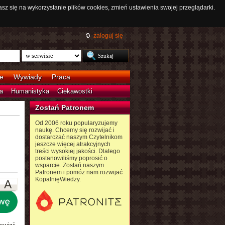
asz się na wykorzystanie plików cookies, zmień ustawienia swojej przeglądarki.
zaloguj się
e
Wywiady
Praca
a
Humanistyka
Ciekawostki
Zostań Patronem
Od 2006 roku popularyzujemy
naukę. Chcemy się rozwijać i
dostarczać naszym Czytelnikom
jeszcze więcej atrakcyjnych
treści wysokiej jakości. Dlatego
postanowiliśmy poprosić o
wsparcie. Zostań naszym
Patronem i pomóż nam rozwijać
KopalnięWiedzy.
A