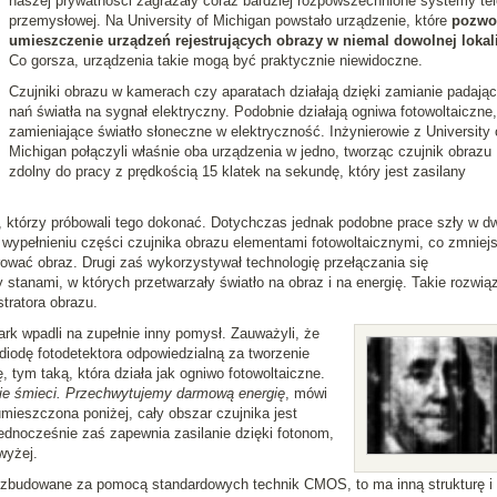
naszej prywatności zagrażały coraz bardziej rozpowszechnione systemy tel
przemysłowej. Na University of Michigan powstało urządzenie, które
pozwol
umieszczenie urządzeń rejestrujących obrazy w niemal dowolnej lokali
Co gorsza, urządzenia takie mogą być praktycznie niewidoczne.
Czujniki obrazu w kamerach czy aparatach działają dzięki zamianie padają
nań światła na sygnał elektryczny. Podobnie działają ogniwa fotowoltaiczne,
zamieniające światło słoneczne w elektryczność. Inżynierowie z University 
Michigan połączyli właśnie oba urządzenia w jedno, tworząc czujnik obrazu
zdolny do pracy z prędkością 15 klatek na sekundę, który jest zasilany
i, którzy próbowali tego dokonać. Dotychczas jednak podobne prace szły w d
wypełnieniu części czujnika obrazu elementami fotowoltaicznymi, co zmniej
trować obraz. Drugi zaś wykorzystywał technologię przełączania się
stanami, w których przetwarzały światło na obraz i na energię. Takie rozwią
stratora obrazu.
ark wpadli na zupełnie inny pomysł. Zauważyli, że
 diodę fotodetektora odpowiedzialną za tworzenie
, tym taką, która działa jak ogniwo fotowoltaiczne.
ranie śmieci. Przechwytujemy darmową energię
, mówi
umieszczona poniżej, cały obszar czujnika jest
ednocześnie zaś zapewnia zasilanie dzięki fotonom,
wyżej.
 zbudowane za pomocą standardowych technik CMOS, to ma inną strukturę i 