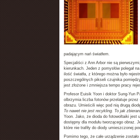
padającym nań światłem.
Specjaliści z Ann Arbor nie są pierwszym
kierunkach. Jeden z pomysłów polegał na 
ilość światła, z którego można było rejes
poszczególnych pikseli czujnika pomiędzy 
jest złożone i zmniejsza tempo pracy reje
Profesor Euisik Yoon i doktor Sung-Yun P
olbrzymia liczba fotonów przelatuje przez
obrazu. Umieścili więc pod nią drugą diodę
To nawet nie jest recykling. To jak zbie
Yoon. Jako, że dioda do fotowoltaiki jest 
dostępny dla modułu tworzącego obraz. J
które nie trafiły do diody umieszczonej po
Pomimo tego, że całe urządzenie zostało