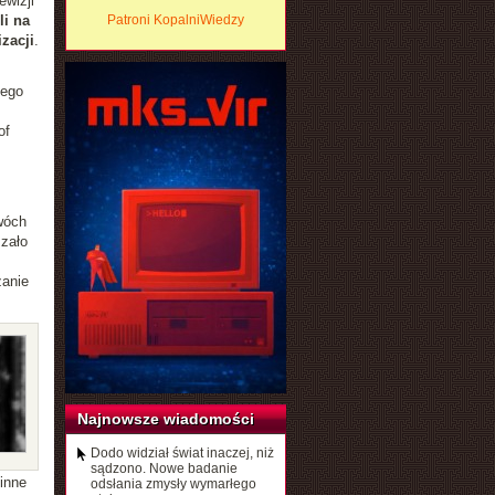
ewizji
i na
Patroni KopalniWiedzy
zacji
.
cego
of
wóch
szało
zanie
Najnowsze wiadomości
Dodo widział świat inaczej, niż
sądzono. Nowe badanie
inne
odsłania zmysły wymarłego