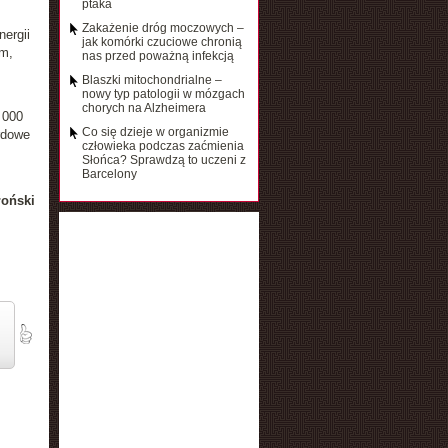
ptaka
Zakażenie dróg moczowych –
nergii
jak komórki czuciowe chronią
am,
nas przed poważną infekcją
Blaszki mitochondrialne –
nowy typ patologii w mózgach
chorych na Alzheimera
 000
Co się dzieje w organizmie
rdowe
człowieka podczas zaćmienia
Słońca? Sprawdzą to uczeni z
Barcelony
łoński