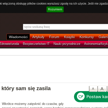
ki włączoną obsługę plików cookies wyrażasz zgodę na ich użycie. Jeśli nie zgadz
Rozumiem
Wiadomości
Artykuły
Forum
Książki
Konkursy
Galeri
Zdrowie/uroda
Bezpieczeństwo IT
Nauki przyrodnicze
Astronomia/fizyk
 który sam się zasila
A
A
Wkrótce możemy zatęsknić do czasów, gdy