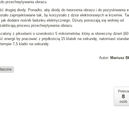
 do przechwytywania obrazu.
ść drugiej diody. Ponadto, aby diody do tworzenia obrazu i do pozyskiwania e
stało zaprojektowane tak, by korzystało z dziur elektronowych w krzemie. T
a jak dodatni nośnik ładunku elektrycznego. Dziury poruszają się wolniej od
e zakłócają procesu przechwytywania obrazu.
calony z pikselami o szerokości 5 mikrometrów, który w słoneczny dzień (60
ść energii by pracować z prędkością 15 klatek na sekundę, natomiast standa
tempie 7,5 klatki na sekundę.
Autor:
Mariusz B
ltaiczne
Poleca
8
osób