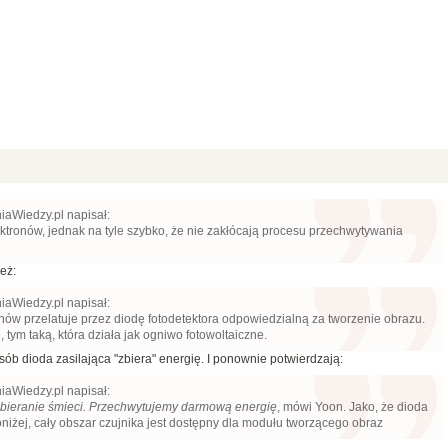
iaWiedzy.pl napisał:
ektronów, jednak na tyle szybko, że nie zakłócają procesu przechwytywania
eż:
iaWiedzy.pl napisał:
onów przelatuje przez diodę fotodetektora odpowiedzialną za tworzenie obrazu.
 tym taką, która działa jak ogniwo fotowoltaiczne.
sób dioda zasilająca "zbiera" energię. I ponownie potwierdzają:
iaWiedzy.pl napisał:
k zbieranie śmieci. Przechwytujemy darmową energię
, mówi Yoon. Jako, że dioda
oniżej, cały obszar czujnika jest dostępny dla modułu tworzącego obraz