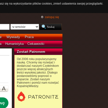
asz się na wykorzystanie plików cookies, zmień ustawienia swojej przeglądarki.
zaloguj się
e
Wywiady
Praca
a
Humanistyka
Ciekawostki
Zostań Patronem
Od 2006 roku popularyzujemy
naukę. Chcemy się rozwijać i
dostarczać naszym Czytelnikom
jeszcze więcej atrakcyjnych
treści wysokiej jakości. Dlatego
postanowiliśmy poprosić o
wsparcie. Zostań naszym
Patronem i pomóż nam rozwijać
KopalnięWiedzy.
A