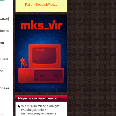
Patroni KopalniWiedzy
rwowej
tępnie
zym
 jeśli
nd
ońska
Najnowsze wiadomości
W etruskim mieście odkryto
rytualną studnię z
nienaruszonymi darami i