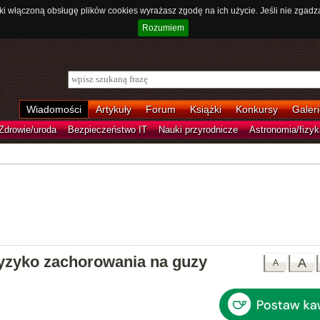
ki włączoną obsługę plików cookies wyrażasz zgodę na ich użycie. Jeśli nie zgadz
Rozumiem
Wiadomości
Artykuły
Forum
Książki
Konkursy
Galeri
Zdrowie/uroda
Bezpieczeństwo IT
Nauki przyrodnicze
Astronomia/fizyk
ryzyko zachorowania na guzy
A
A