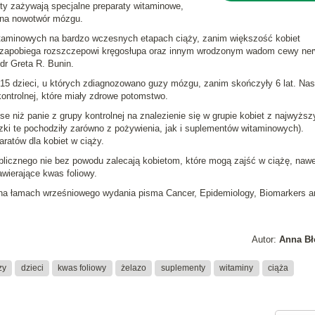
ety zażywają specjalne preparaty witaminowe,
e na nowotwór mózgu.
aminowych na bardzo wczesnych etapach ciąży, zanim większość kobiet
a, zapobiega rozszczepowi kręgosłupa oraz innym wrodzonym wadom cewy ne
dr Greta R. Bunin
.
5 dzieci, u których zdiagnozowano guzy mózgu, zanim skończyły 6 lat. Nas
ontrolnej, które miały zdrowe potomstwo.
 niż panie z grupy kontrolnej na znalezienie się w grupie kobiet z najwyżs
ki te pochodziły zarówno z pożywienia, jak i suplementów witaminowych).
ratów dla kobiet w ciąży.
licznego nie bez powodu zalecają kobietom, które mogą zajść w ciążę, nawet
awierające kwas foliowy.
na łamach wrześniowego wydania pisma
Cancer, Epidemiology, Biomarkers a
Autor:
Anna Bł
zy
dzieci
kwas foliowy
żelazo
suplementy
witaminy
ciąża