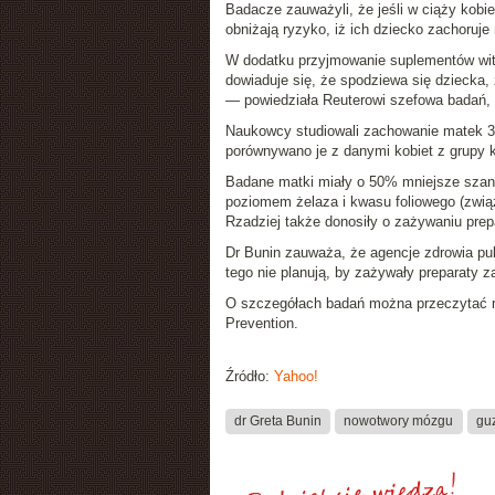
Badacze zauważyli, że jeśli w ciąży kobi
obniżają ryzyko, iż ich dziecko zachoruj
W dodatku
przyjmowanie suplementów wit
dowiaduje się, że spodziewa się dzieck
— powiedziała Reuterowi szefowa badań,
Naukowcy studiowali zachowanie matek 31
porównywano je z danymi kobiet z grupy k
Badane matki miały o 50% mniejsze szanse
poziomem żelaza i kwasu foliowego (związ
Rzadziej także donosiły o zażywaniu prepa
Dr Bunin zauważa, że agencje zdrowia pub
tego nie planują, by zażywały preparaty z
O szczegółach badań można przeczytać 
Prevention
.
Źródło:
Yahoo!
dr Greta Bunin
nowotwory mózgu
gu