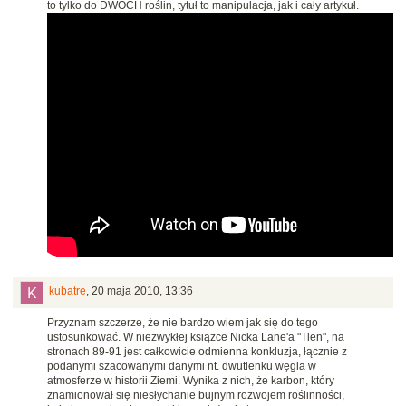
to tylko do DWÓCH roślin, tytuł to manipulacja, jak i cały artykuł.
kubatre
,
20 maja 2010, 13:36
Przyznam szczerze, że nie bardzo wiem jak się do tego
ustosunkować. W niezwykłej książce Nicka Lane'a "Tlen", na
stronach 89-91 jest całkowicie odmienna konkluzja, łącznie z
podanymi szacowanymi danymi nt. dwutlenku węgla w
atmosferze w historii Ziemi. Wynika z nich, że karbon, który
znamionował się niesłychanie bujnym rozwojem roślinności,