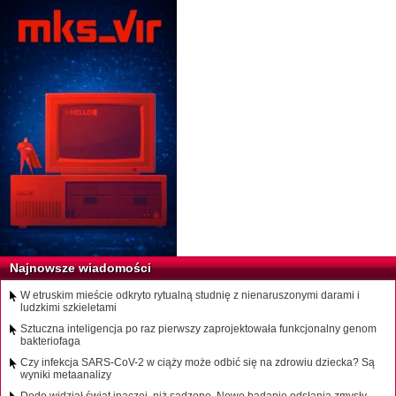
Najnowsze wiadomości
W etruskim mieście odkryto rytualną studnię z nienaruszonymi darami i
ludzkimi szkieletami
Sztuczna inteligencja po raz pierwszy zaprojektowała funkcjonalny genom
bakteriofaga
Czy infekcja SARS-CoV-2 w ciąży może odbić się na zdrowiu dziecka? Są
wyniki metaanalizy
Dodo widział świat inaczej, niż sądzono. Nowe badanie odsłania zmysły