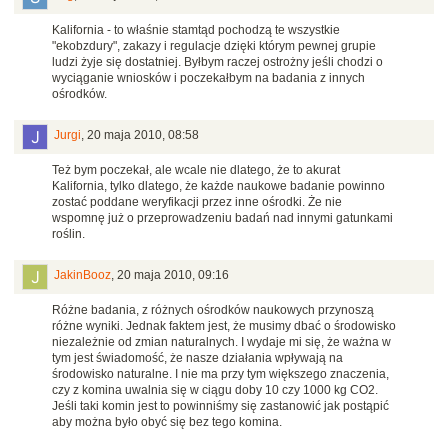
Kalifornia - to właśnie stamtąd pochodzą te wszystkie
"ekobzdury", zakazy i regulacje dzięki którym pewnej grupie
ludzi żyje się dostatniej. Byłbym raczej ostrożny jeśli chodzi o
wyciąganie wniosków i poczekałbym na badania z innych
ośrodków.
Jurgi
,
20 maja 2010, 08:58
Też bym poczekał, ale wcale nie dlatego, że to akurat
Kalifornia, tylko dlatego, że każde naukowe badanie powinno
zostać poddane weryfikacji przez inne ośrodki. Że nie
wspomnę już o przeprowadzeniu badań nad innymi gatunkami
roślin.
JakinBooz
,
20 maja 2010, 09:16
Różne badania, z różnych ośrodków naukowych przynoszą
różne wyniki. Jednak faktem jest, że musimy dbać o środowisko
niezależnie od zmian naturalnych. I wydaje mi się, że ważna w
tym jest świadomość, że nasze działania wpływają na
środowisko naturalne. I nie ma przy tym większego znaczenia,
czy z komina uwalnia się w ciągu doby 10 czy 1000 kg CO2.
Jeśli taki komin jest to powinniśmy się zastanowić jak postąpić
aby można było obyć się bez tego komina.