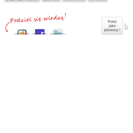
Poleć
jako
pierwszy !