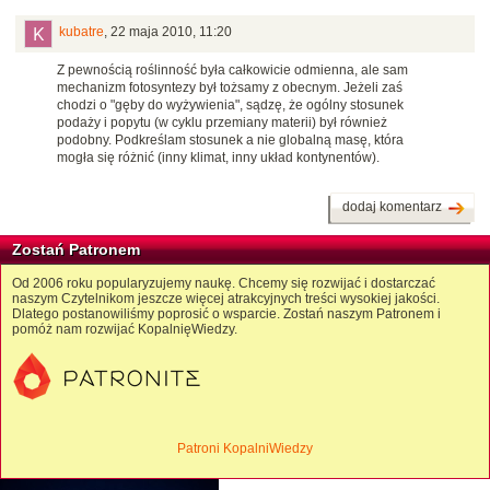
kubatre
,
22 maja 2010, 11:20
Z pewnością roślinność była całkowicie odmienna, ale sam
mechanizm fotosyntezy był tożsamy z obecnym. Jeżeli zaś
chodzi o "gęby do wyżywienia", sądzę, że ogólny stosunek
podaży i popytu (w cyklu przemiany materii) był również
podobny. Podkreślam stosunek a nie globalną masę, która
mogła się różnić (inny klimat, inny układ kontynentów).
dodaj komentarz
Zostań Patronem
Od 2006 roku popularyzujemy naukę. Chcemy się rozwijać i dostarczać
naszym Czytelnikom jeszcze więcej atrakcyjnych treści wysokiej jakości.
Dlatego postanowiliśmy poprosić o wsparcie. Zostań naszym Patronem i
pomóż nam rozwijać KopalnięWiedzy.
Patroni KopalniWiedzy