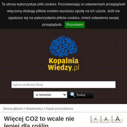
Ta strona wykorzystuje pliki cookies. Pozostawiając w ustawieniach przeglądarki
włączoną obsługę plików cookies wyrażasz zgodę na ich użycie. Jeśli nie
zgadzasz się na wykorzystanie plików cookies, zmień ustawienia swojej
przeglądarki.
Rozumiem
Strona główna
>
Wiadomości
>
Nauki przyrodnicze
Więcej CO2 to wcale nie
A
A
A
lepiej dla roślin