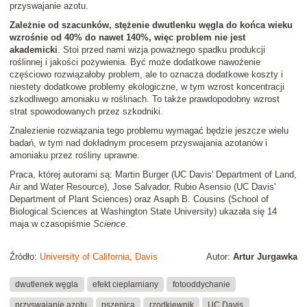
przyswajanie azotu.
Zależnie od szacunków, stężenie dwutlenku węgla do końca wieku
wzrośnie od 40% do nawet 140%, więc problem nie jest
akademicki
. Stoi przed nami wizja poważnego spadku produkcji
roślinnej i jakości pożywienia. Być może dodatkowe nawożenie
częściowo rozwiązałoby problem, ale to oznacza dodatkowe koszty i
niestety dodatkowe problemy ekologiczne, w tym wzrost koncentracji
szkodliwego amoniaku w roślinach. To także prawdopodobny wzrost
strat spowodowanych przez szkodniki.
Znalezienie rozwiązania tego problemu wymagać będzie jeszcze wielu
badań, w tym nad dokładnym procesem przyswajania azotanów i
amoniaku przez rośliny uprawne.
Praca, której autorami są: Martin Burger (UC Davis' Department of Land,
Air and Water Resource), Jose Salvador, Rubio Asensio (UC Davis'
Department of Plant Sciences) oraz Asaph B. Cousins (School of
Biological Sciences at Washington State University) ukazała się 14
maja w czasopiśmie
Science
.
Źródło:
University of California, Davis
Autor:
Artur Jurgawka
dwutlenek węgla
efekt cieplarniany
fotooddychanie
przyswajanie azotu
pszenica
rzodkiewnik
UC Davis