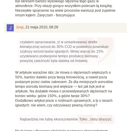
był okresem bardzo wysokiego stężenia tego gazu w
atmosferze. Przy okazji gorąco wszystkim polecam tą książkę.
Niezwykłe spojrzenie na wiele procesów ewolucji pod zupełnie
innym kątem. Zaręczam - fascynujące.
Jurgi
,
21 maja 2010, 08:28
czytałem opracowanie, iż w umiarkowanej strefie
klimatycznej wzrost do 30% CO2 w powietrzu powoduje
szybszy wzrost lasów iglastych. Mniej więcej do 15%
uzyskiwano podwojone tempo produkcji biomasy ,
powyżej zależność była daleka od liniowej.
W artykule wyraźnie stoi, że mowa o stężeniach większych o
50%, bardzo daleko poza twoją liniowością, a nawet poza
podanym przez ciebie zakresem. Że dla mniejszych wzrostów
tempo wzrostu biomasy jest większe — też jak byk jest w
artykule. Na dodatek mowa o przewidywanych stężeniach na
koniec wieku: gdzie 150%, a gdzie twoje 30%?
Dodatkowo artykuł pisze o roślinach uprawnych, a ty o lasach
iglastych: nie wiem, czy odczuwasz pewną różnicę?
Najbardziej nie lubię ekooszołamów. Tylko , żeby straszyć.
No to kogo i dlaczego właściwie nazywasz ekooszołomem,