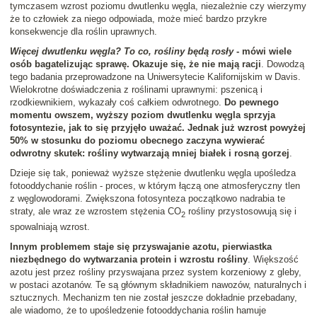
tymczasem wzrost poziomu dwutlenku węgla, niezależnie czy wierzymy
że to człowiek za niego odpowiada, może mieć bardzo przykre
konsekwencje dla roślin uprawnych.
Więcej dwutlenku węgla? To co, rośliny będą rosły
- mówi wiele
osób bagatelizując sprawę. Okazuje się, że nie mają racji
. Dowodzą
tego badania przeprowadzone na Uniwersytecie Kalifornijskim w Davis.
Wielokrotne doświadczenia z roślinami uprawnymi: pszenicą i
rzodkiewnikiem, wykazały coś całkiem odwrotnego.
Do pewnego
momentu owszem, wyższy poziom dwutlenku węgla sprzyja
fotosyntezie, jak to się przyjęło uważać. Jednak już wzrost powyżej
50% w stosunku do poziomu obecnego zaczyna wywierać
odwrotny skutek: rośliny wytwarzają mniej białek i rosną gorzej
.
Dzieje się tak, ponieważ wyższe stężenie dwutlenku węgla upośledza
fotooddychanie roślin - proces, w którym łączą one atmosferyczny tlen
z węglowodorami. Zwiększona fotosynteza początkowo nadrabia te
straty, ale wraz ze wzrostem stężenia CO
rośliny przystosowują się i
2
spowalniają wzrost.
Innym problemem staje się przyswajanie azotu, pierwiastka
niezbędnego do wytwarzania protein i wzrostu rośliny
. Większość
azotu jest przez rośliny przyswajana przez system korzeniowy z gleby,
w postaci azotanów. Te są głównym składnikiem nawozów, naturalnych i
sztucznych. Mechanizm ten nie został jeszcze dokładnie przebadany,
ale wiadomo, że to upośledzenie fotooddychania roślin hamuje