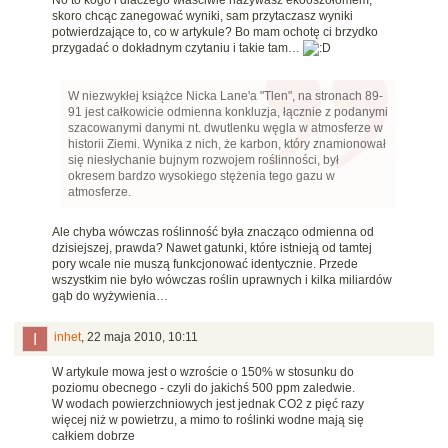
skoro chcąc zanegować wyniki, sam przytaczasz wyniki
potwierdzające to, co w artykule? Bo mam ochotę ci brzydko
przygadać o dokładnym czytaniu i takie tam…
W niezwykłej książce Nicka Lane'a "Tlen", na stronach 89-
91 jest całkowicie odmienna konkluzja, łącznie z podanymi
szacowanymi danymi nt. dwutlenku węgla w atmosferze w
historii Ziemi. Wynika z nich, że karbon, który znamionował
się niesłychanie bujnym rozwojem roślinności, był
okresem bardzo wysokiego stężenia tego gazu w
atmosferze.
Ale chyba wówczas roślinność była znacząco odmienna od
dzisiejszej, prawda? Nawet gatunki, które istnieją od tamtej
pory wcale nie muszą funkcjonować identycznie. Przede
wszystkim nie było wówczas roślin uprawnych i kilka miliardów
gąb do wyżywienia…
inhet
,
22 maja 2010, 10:11
W artykule mowa jest o wzroście o 150% w stosunku do
poziomu obecnego - czyli do jakichś 500 ppm zaledwie.
W wodach powierzchniowych jest jednak CO2 z pięć razy
więcej niż w powietrzu, a mimo to roślinki wodne mają się
całkiem dobrze