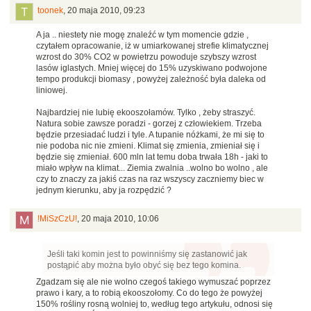
toonek
,
20 maja 2010, 09:23
A ja .. niestety nie mogę znaleźć w tym momencie gdzie ,
czytałem opracowanie, iż w umiarkowanej strefie klimatycznej
wzrost do 30% CO2 w powietrzu powoduje szybszy wzrost
lasów iglastych. Mniej więcej do 15% uzyskiwano podwojone
tempo produkcji biomasy , powyżej zależność była daleka od
liniowej.
Najbardziej nie lubię ekooszołamów. Tylko , żeby straszyć.
Natura sobie zawsze poradzi - gorzej z człowiekiem. Trzeba
będzie przesiadać ludzi i tyle. A tupanie nóżkami, że mi się to
nie podoba nic nie zmieni. Klimat się zmienia, zmieniał się i
będzie się zmieniał. 600 mln lat temu doba trwała 18h - jaki to
miało wpływ na klimat... Ziemia zwalnia ..wolno bo wolno , ale
czy to znaczy za jakiś czas na raz wszyscy zaczniemy biec w
jednym kierunku, aby ja rozpędzić ?
!MiSzCzU!
,
20 maja 2010, 10:06
Jeśli taki komin jest to powinniśmy się zastanowić jak
postąpić aby można było obyć się bez tego komina.
Zgadzam się ale nie wolno czegoś takiego wymuszać poprzez
prawo i kary, a to robią ekooszołomy. Co do tego że powyżej
150% rośliny rosną wolniej to, według tego artykułu, odnosi się